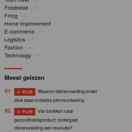
Foodretail
Fmcg
Home Improvement
E-commerce
Logistics
Fashion
Technology
Meest gelezen
+
Waarom dierenvoeding onder
PLUS
druk staat ondanks premiumisering
+
Van brokken naar
PLUS
gezondheidsproduct: ondergaat
dierenvoeding een revolutie?