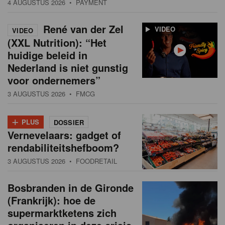
4 AUGUSTUS 2026
• PAYMENT
René van der Zel
VIDEO
VIDEO
(XXL Nutrition): “Het
huidige beleid in
Nederland is niet gunstig
voor ondernemers”
3 AUGUSTUS 2026
• FMCG
+
PLUS
DOSSIER
Vernevelaars: gadget of
rendabiliteitshefboom?
3 AUGUSTUS 2026
• FOODRETAIL
Bosbranden in de Gironde
(Frankrijk): hoe de
supermarktketens zich