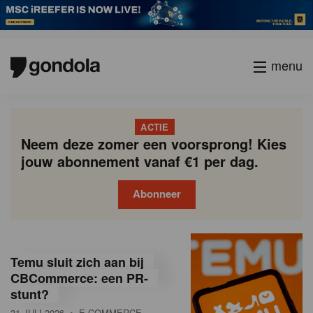
menu
ACTIE
Neem deze zomer een voorsprong! Kies
jouw abonnement vanaf €1 per dag.
Abonneer
G
Gondola
Gondola
academy
society
o
Temu sluit zich aan bij
n
CBCommerce: een PR-
stunt?
d
31 JULI 2026
• E-COMMERCE