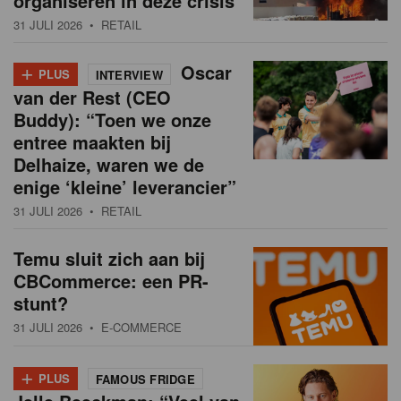
organiseren in deze crisis
31 JULI 2026
• RETAIL
+
Oscar
PLUS
INTERVIEW
van der Rest (CEO
Buddy): “Toen we onze
entree maakten bij
Delhaize, waren we de
enige ‘kleine’ leverancier”
31 JULI 2026
• RETAIL
Temu sluit zich aan bij
CBCommerce: een PR-
stunt?
31 JULI 2026
• E-COMMERCE
+
PLUS
FAMOUS FRIDGE