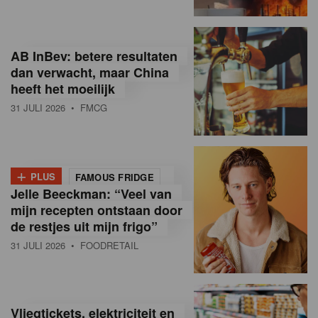
R
e
AB InBev: betere resultaten
t
dan verwacht, maar China
heeft het moeilijk
a
31 JULI 2026
• FMCG
i
l
+
i
PLUS
FAMOUS FRIDGE
Jelle Beeckman: “Veel van
n
mijn recepten ontstaan door
B
de restjes uit mijn frigo”
31 JULI 2026
• FOODRETAIL
e
l
g
Vliegtickets, elektriciteit en