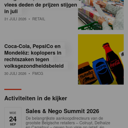
vlees deden de prijzen stijgen
i
in juli
ë
31 JULI 2026
• RETAIL
,
R
Coca-Cola, PepsiCo en
e
Mondelēz: koplopers in
t
rechtszaken tegen
volksgezondheidsbeleid
a
30 JULI 2026
• FMCG
i
l
Activiteiten in de kijker
n
Sales & Nego Summit 2026
e
WOE
24
De belangrijkste aankoopdirecteurs van de
w
grootste Belgische retailers – Colruyt, Delhaize
SEP
en Carrefour – geven hun visie op retail, én