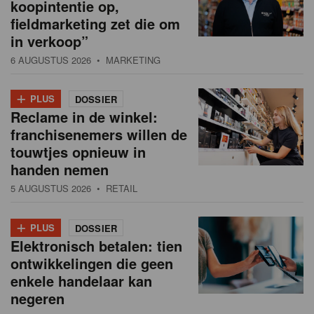
koopintentie op,
fieldmarketing zet die om
in verkoop”
6 AUGUSTUS 2026
• MARKETING
+
PLUS
DOSSIER
Reclame in de winkel:
franchisenemers willen de
touwtjes opnieuw in
handen nemen
5 AUGUSTUS 2026
• RETAIL
+
PLUS
DOSSIER
Elektronisch betalen: tien
ontwikkelingen die geen
enkele handelaar kan
negeren