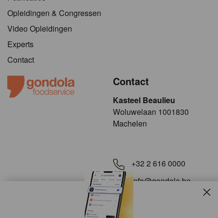
Opleidingen & Congressen
Video Opleidingen
Experts
Contact
Contact
Kasteel Beaulieu
​​​Woluwelaan 1001830
Machelen
+32 2 616 0000
info@gondola.be
Slui
Volg ons op