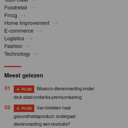
Foodretail
Fmcg
Home Improvement
E-commerce
Logistics
Fashion
Technology
Meest gelezen
+
Waarom dierenvoeding onder
PLUS
druk staat ondanks premiumisering
+
Van brokken naar
PLUS
gezondheidsproduct: ondergaat
dierenvoeding een revolutie?