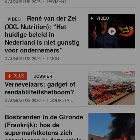
4 AUGUSTUS 2026
• PAYMENT
René van der Zel
VIDEO
VIDEO
(XXL Nutrition): “Het
huidige beleid in
Nederland is niet gunstig
voor ondernemers”
3 AUGUSTUS 2026
• FMCG
+
PLUS
DOSSIER
Vernevelaars: gadget of
rendabiliteitshefboom?
3 AUGUSTUS 2026
• FOODRETAIL
Bosbranden in de Gironde
(Frankrijk): hoe de
supermarktketens zich