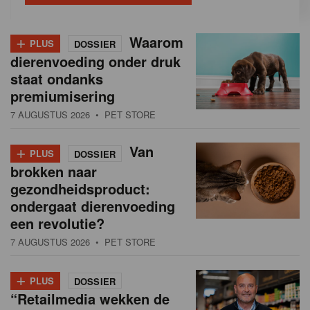
+
Waarom
PLUS
DOSSIER
dierenvoeding onder druk
staat ondanks
premiumisering
7 AUGUSTUS 2026
• PET STORE
+
Van
PLUS
DOSSIER
brokken naar
gezondheidsproduct:
ondergaat dierenvoeding
een revolutie?
7 AUGUSTUS 2026
• PET STORE
+
PLUS
DOSSIER
“Retailmedia wekken de