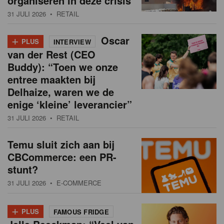
organiseren in deze crisis
31 JULI 2026
• RETAIL
+
Oscar
PLUS
INTERVIEW
van der Rest (CEO
Buddy): “Toen we onze
entree maakten bij
Delhaize, waren we de
enige ‘kleine’ leverancier”
31 JULI 2026
• RETAIL
Temu sluit zich aan bij
CBCommerce: een PR-
stunt?
31 JULI 2026
• E-COMMERCE
+
PLUS
FAMOUS FRIDGE