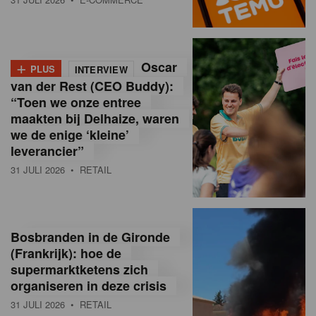
o
l
+
Oscar
a
PLUS
INTERVIEW
van der Rest (CEO Buddy):
M
“Toen we onze entree
maakten bij Delhaize, waren
a
we de enige ‘kleine’
g
leverancier”
31 JULI 2026
• RETAIL
a
z
i
Bosbranden in de Gironde
n
(Frankrijk): hoe de
supermarktketens zich
e
organiseren in deze crisis
,
31 JULI 2026
• RETAIL