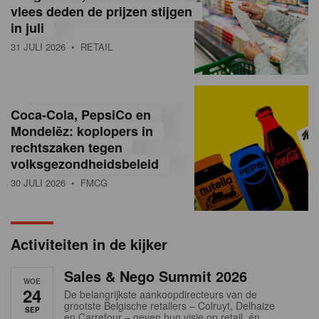
vlees deden de prijzen stijgen
i
in juli
ë
31 JULI 2026
• RETAIL
,
R
Coca-Cola, PepsiCo en
e
Mondelēz: koplopers in
t
rechtszaken tegen
volksgezondheidsbeleid
a
30 JULI 2026
• FMCG
i
l
Activiteiten in de kijker
n
Sales & Nego Summit 2026
e
WOE
24
De belangrijkste aankoopdirecteurs van de
w
grootste Belgische retailers – Colruyt, Delhaize
SEP
en Carrefour – geven hun visie op retail, én