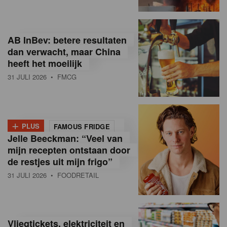
R
e
AB InBev: betere resultaten
t
dan verwacht, maar China
heeft het moeilijk
a
31 JULI 2026
• FMCG
i
l
+
i
PLUS
FAMOUS FRIDGE
Jelle Beeckman: “Veel van
n
mijn recepten ontstaan door
B
de restjes uit mijn frigo”
31 JULI 2026
• FOODRETAIL
e
l
g
Vliegtickets, elektriciteit en