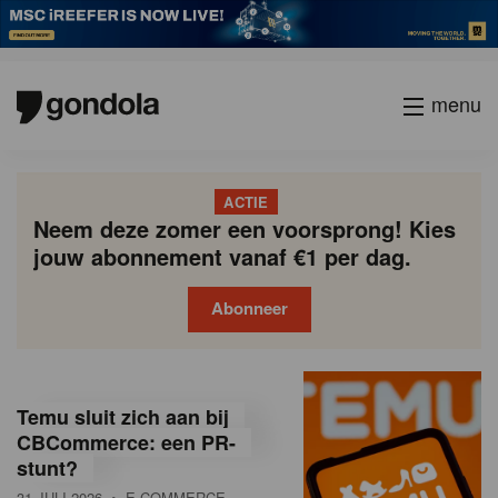
menu
ACTIE
Neem deze zomer een voorsprong! Kies
jouw abonnement vanaf €1 per dag.
Abonneer
G
Gondola
Gondola
academy
society
o
Temu sluit zich aan bij
n
CBCommerce: een PR-
stunt?
d
31 JULI 2026
• E-COMMERCE