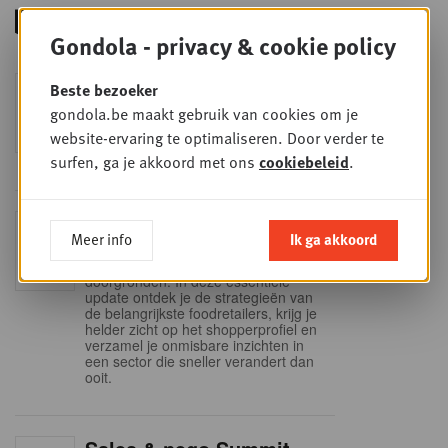
Gondola - privacy & cookie policy
Foodservice - Joint
Beste bezoeker
WOE
9
business planning
gondola.be maakt gebruik van cookies om je
website-ervaring te optimaliseren. Door verder te
SEP
Intro to Negotiation: Succes aan de
onderhandelingstafel is geen toeval!
surfen, ga je akkoord met ons
cookiebeleid
.
Into Retail - Sold out
DI
Meer info
Ik ga akkoord
15
Mis deze unieke kans niet om het
Belgische retaillandschap volledig te
SEP
doorgronden. In deze essentiële
update ontdek je de strategieën van
de belangrijkste foodretailers, krijg je
helder zicht op het shopperprofiel en
verzamel je onmisbare inzichten in
een sector die sneller verandert dan
ooit.