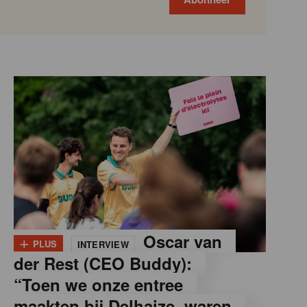
+
Oscar van
PLUS
INTERVIEW
der Rest (CEO Buddy):
“Toen we onze entree
maakten bij Delhaize, waren