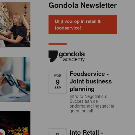
Gondola Newsletter
Blijf voorop in retail &
foodservice!
Foodservice -
WOE
9
Joint business
planning
SEP
Intro to Negotiation:
Succes aan de
onderhandelingstafel is
geen toeval!
Into Retail -
DI