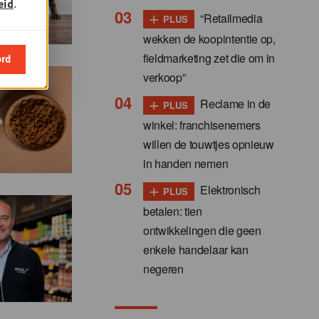
eid
.
+
“Retailmedia
PLUS
wekken de koopintentie op,
fieldmarketing zet die om in
ord
verkoop”
+
Reclame in de
PLUS
winkel: franchisenemers
willen de touwtjes opnieuw
in handen nemen
+
Elektronisch
PLUS
betalen: tien
ontwikkelingen die geen
enkele handelaar kan
negeren