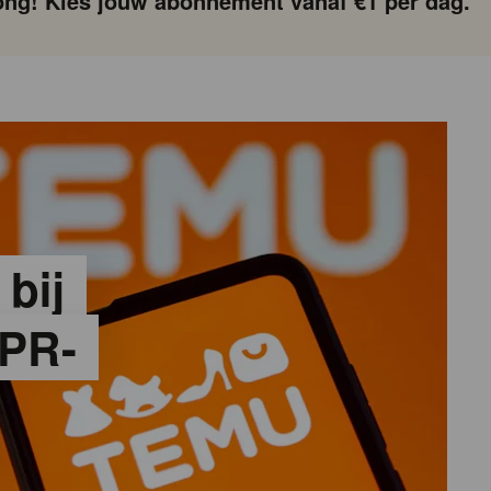
ng! Kies jouw abonnement vanaf €1 per dag.
 bij
PR-