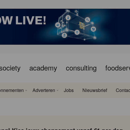
society
academy
consulting
foodser
onnementen
Adverteren
Jobs
Nieuwsbrief
Contac