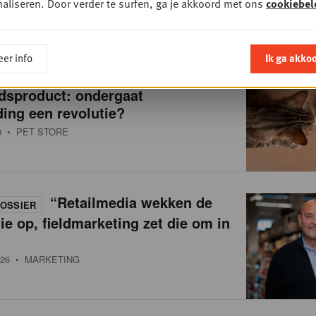
aliseren. Door verder te surfen, ga je akkoord met ons
cookiebel
er info
Ik ga akko
Van brokken naar
OSSIER
dsproduct: ondergaat
ing een revolutie?
0
• PET STORE
“Retailmedia wekken de
OSSIER
ie op, fieldmarketing zet die om in
26
• MARKETING