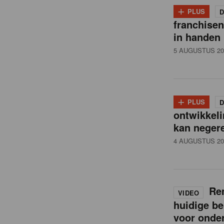
i
+
PLUS
D
franchise
l
in handen
5 AUGUSTUS 20
n
e
+
PLUS
D
ontwikkeli
w
kan neger
4 AUGUSTUS 20
s
Ren
VIDEO
huidige be
voor onde