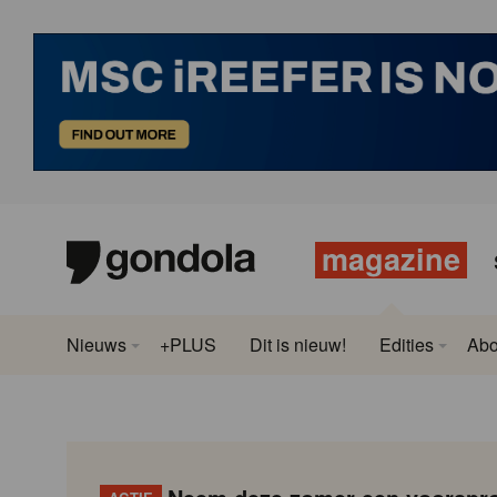
magazine
Nieuws
+PLUS
Dit is nieuw!
Edities
Ab