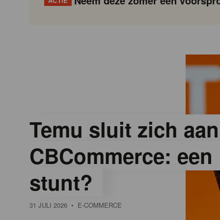
Neem deze zomer een voorspro
ACTIE
G
Gondola
Gondola
academy
society
o
n
d
Temu sluit zich aan
CBCommerce: een 
o
stunt?
l
31 JULI 2026
• E-COMMERCE