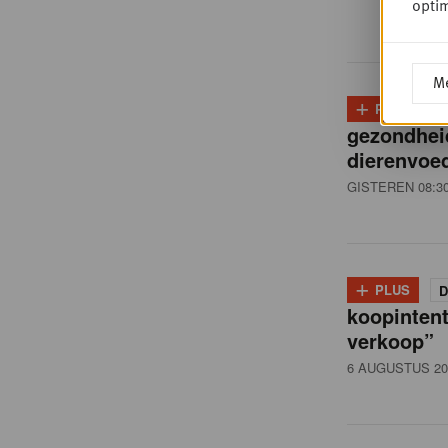
i
optim
ë
Me
+
PLUS
D
,
gezondhei
dierenvoed
R
GISTEREN 08:3
e
+
PLUS
D
t
koopintent
verkoop”
6 AUGUSTUS 20
a