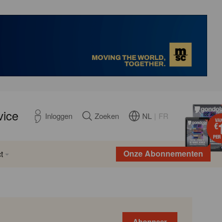
vice
NL
|
FR
Inloggen
Zoeken
Onze Abonnementen
t
Abonneer