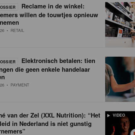
Reclame in de winkel:
OSSIER
nemers willen de touwtjes opnieuw
 nemen
26
• RETAIL
Elektronisch betalen: tien
OSSIER
ngen die geen enkele handelaar
en
26
• PAYMENT
é van der Zel (XXL Nutrition): “Het
VIDEO
leid in Nederland is niet gunstig
rnemers”