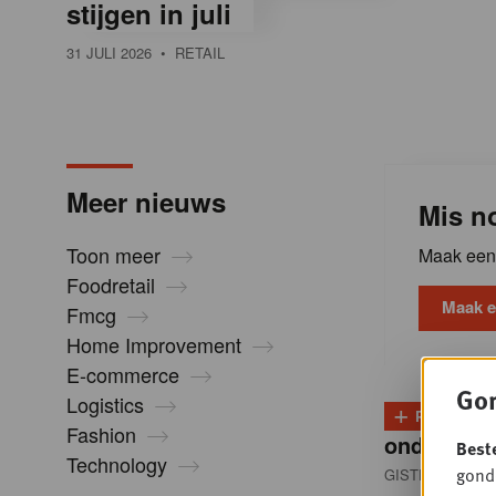
stijgen in juli
l
31 JULI 2026
• RETAIL
i
n
Meer nieuws
Mis no
B
Toon meer
Maak een 
Foodretail
e
Maak e
Fmcg
Home Improvement
l
E-commerce
Gon
Logistics
+
PLUS
D
g
Fashion
onder dru
Best
Technology
gondo
GISTEREN 13:0