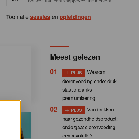
Bouwen aan écht shopper-centric merken!
Toon alle
en
sessies
opleidingen
Meest gelezen
+
Waarom
PLUS
dierenvoeding onder druk
staat ondanks
premiumisering
+
Van brokken
PLUS
naar gezondheidsproduct:
ondergaat dierenvoeding
een revolutie?