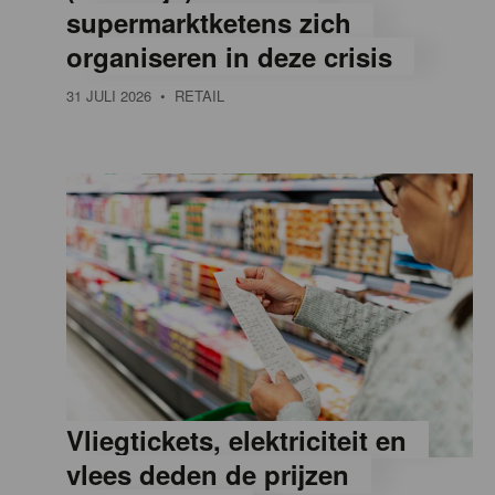
supermarktketens zich
e
organiseren in deze crisis
31 JULI 2026
• RETAIL
,
R
e
t
a
Vliegtickets, elektriciteit en
i
vlees deden de prijzen