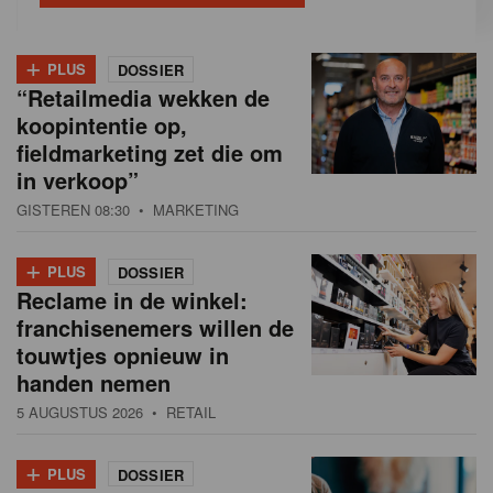
+
PLUS
DOSSIER
“Retailmedia wekken de
koopintentie op,
fieldmarketing zet die om
in verkoop”
GISTEREN 08:30
• MARKETING
+
PLUS
DOSSIER
Reclame in de winkel:
franchisenemers willen de
touwtjes opnieuw in
handen nemen
5 AUGUSTUS 2026
• RETAIL
+
PLUS
DOSSIER