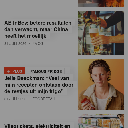
R
e
AB InBev: betere resultaten
t
dan verwacht, maar China
heeft het moeilijk
a
31 JULI 2026
• FMCG
i
l
+
i
PLUS
FAMOUS FRIDGE
Jelle Beeckman: “Veel van
n
mijn recepten ontstaan door
B
de restjes uit mijn frigo”
31 JULI 2026
• FOODRETAIL
e
l
g
Vliegtickets, elektriciteit en