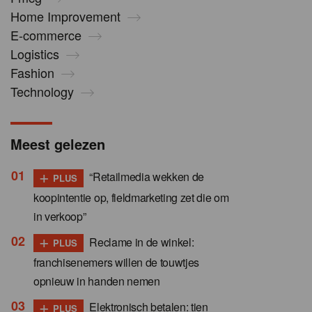
Home Improvement
E-commerce
Logistics
Fashion
Technology
Meest gelezen
+
“Retailmedia wekken de
PLUS
koopintentie op, fieldmarketing zet die om
in verkoop”
+
Reclame in de winkel:
PLUS
franchisenemers willen de touwtjes
opnieuw in handen nemen
+
Elektronisch betalen: tien
PLUS