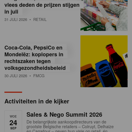
vlees deden de prijzen stijgen
i
in juli
ë
31 JULI 2026
• RETAIL
,
R
Coca-Cola, PepsiCo en
e
Mondelēz: koplopers in
t
rechtszaken tegen
volksgezondheidsbeleid
a
30 JULI 2026
• FMCG
i
l
Activiteiten in de kijker
n
Sales & Nego Summit 2026
e
WOE
24
De belangrijkste aankoopdirecteurs van de
w
grootste Belgische retailers – Colruyt, Delhaize
SEP
en Carrefour – geven hun visie op retail, én