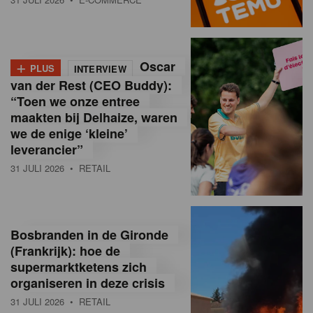
o
l
+
Oscar
a
PLUS
INTERVIEW
van der Rest (CEO Buddy):
M
“Toen we onze entree
maakten bij Delhaize, waren
a
we de enige ‘kleine’
g
leverancier”
31 JULI 2026
• RETAIL
a
z
i
Bosbranden in de Gironde
n
(Frankrijk): hoe de
supermarktketens zich
e
organiseren in deze crisis
,
31 JULI 2026
• RETAIL