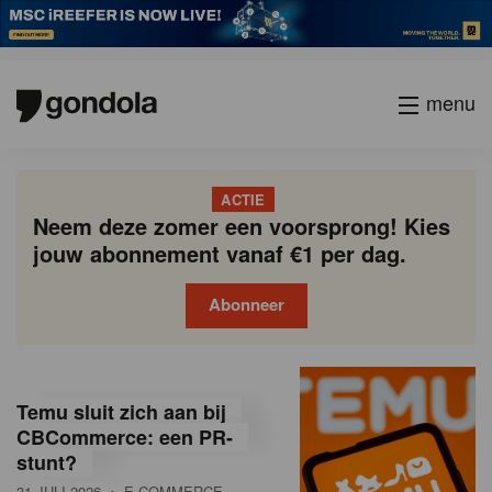
menu
ACTIE
Neem deze zomer een voorsprong! Kies
jouw abonnement vanaf €1 per dag.
Abonneer
G
Gondola
Gondola
academy
society
o
Temu sluit zich aan bij
n
CBCommerce: een PR-
stunt?
d
31 JULI 2026
• E-COMMERCE