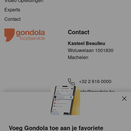
Video Opleidingen
Experts
Contact
Contact
Kasteel Beaulieu
​​​Woluwelaan 1001830
Machelen
+32 2 616 0000
info@gondola.be
Slui
Volg ons op
Voeg Gondola toe aan je favoriete