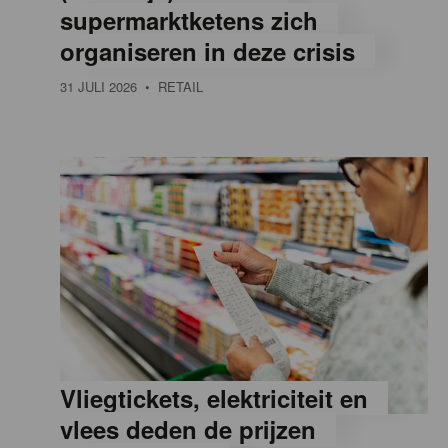
supermarktketens zich
e
organiseren in deze crisis
31 JULI 2026
• RETAIL
,
R
e
t
a
Vliegtickets, elektriciteit en
i
vlees deden de prijzen