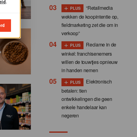
eid
.
+
“Retailmedia
PLUS
wekken de koopintentie op,
fieldmarketing zet die om in
ord
verkoop”
+
Reclame in de
PLUS
winkel: franchisenemers
willen de touwtjes opnieuw
in handen nemen
+
Elektronisch
PLUS
betalen: tien
ontwikkelingen die geen
enkele handelaar kan
negeren