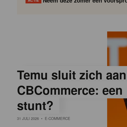
Neem deze zomer een voorspro
ACTIE
G
Gondola
Gondola
academy
society
o
n
d
Temu sluit zich aan
CBCommerce: een 
o
stunt?
l
31 JULI 2026
• E-COMMERCE