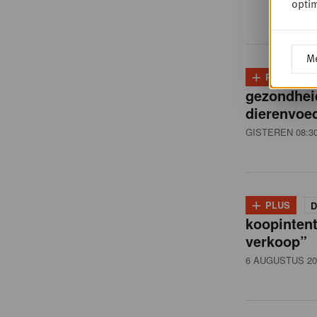
i
optim
ë
Me
+
PLUS
D
,
gezondhei
dierenvoed
R
GISTEREN 08:3
e
+
PLUS
D
t
koopintent
verkoop”
6 AUGUSTUS 20
a