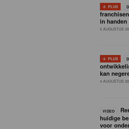
i
+
PLUS
D
franchise
l
in handen
5 AUGUSTUS 20
n
e
+
PLUS
D
ontwikkeli
w
kan neger
4 AUGUSTUS 20
s
Ren
VIDEO
huidige be
voor onde