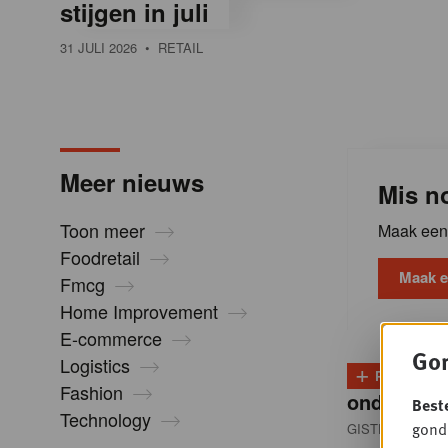
stijgen in juli
l
31 JULI 2026
• RETAIL
i
n
Meer nieuws
Mis no
B
Toon meer
Maak een 
Foodretail
e
Maak e
Fmcg
Home Improvement
l
E-commerce
Gon
Logistics
+
PLUS
D
g
Fashion
onder dru
Best
Technology
gondo
GISTEREN 13:0