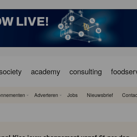
society
academy
consulting
foodser
onnementen
Adverteren
Jobs
Nieuwsbrief
Contac