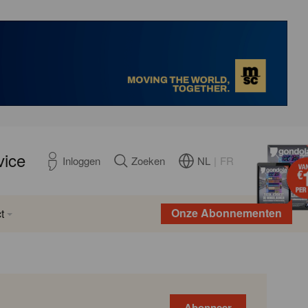
vice
NL
|
FR
Inloggen
Zoeken
Onze Abonnementen
t
Abonneer