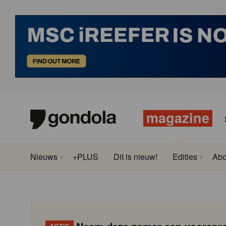
magazine
Nieuws
+PLUS
Dit is nieuw!
Edities
Ab