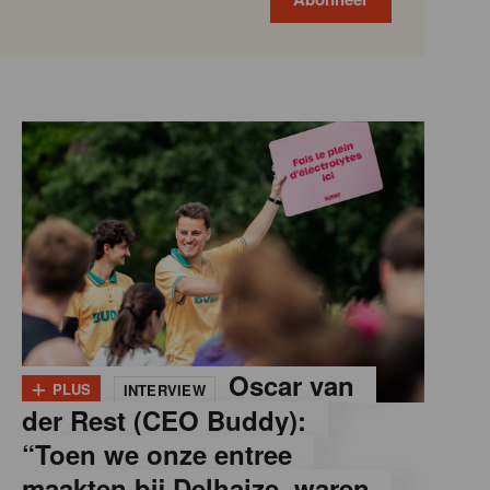
+
Oscar van
PLUS
INTERVIEW
der Rest (CEO Buddy):
“Toen we onze entree
maakten bij Delhaize, waren