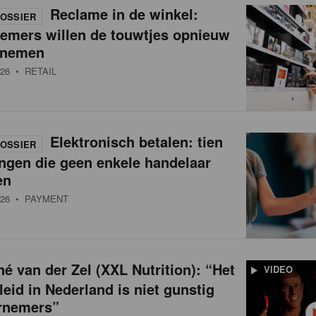
Reclame in de winkel:
OSSIER
nemers willen de touwtjes opnieuw
 nemen
26
• RETAIL
Elektronisch betalen: tien
OSSIER
ngen die geen enkele handelaar
en
26
• PAYMENT
é van der Zel (XXL Nutrition): “Het
VIDEO
leid in Nederland is niet gunstig
rnemers”