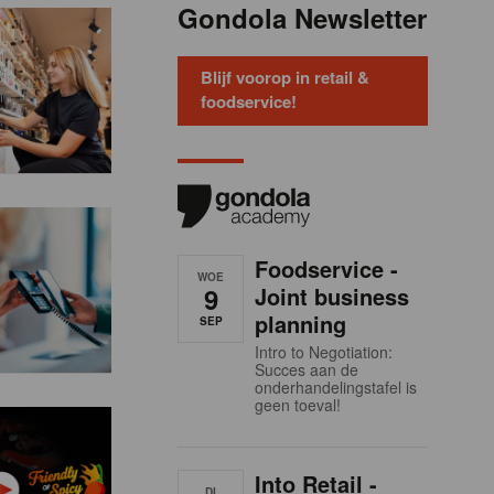
Gondola Newsletter
Blijf voorop in retail &
foodservice!
Foodservice -
WOE
9
Joint business
planning
SEP
Intro to Negotiation:
Succes aan de
onderhandelingstafel is
geen toeval!
Into Retail -
DI