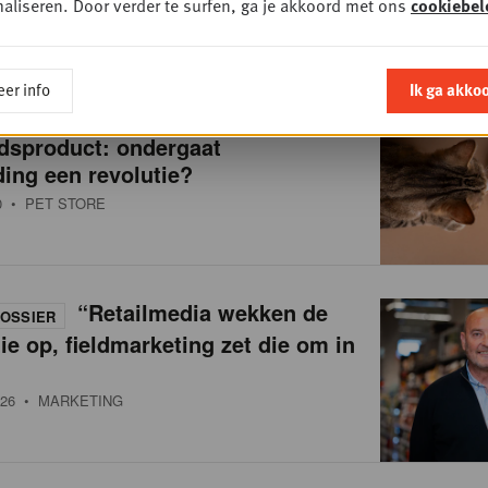
aliseren. Door verder te surfen, ga je akkoord met ons
cookiebel
er info
Ik ga akko
Van brokken naar
OSSIER
dsproduct: ondergaat
ing een revolutie?
0
• PET STORE
“Retailmedia wekken de
OSSIER
ie op, fieldmarketing zet die om in
26
• MARKETING