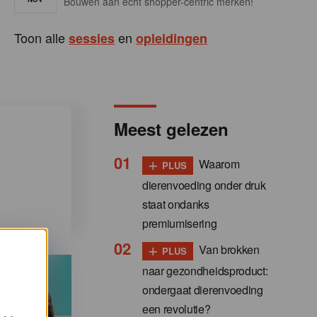
Bouwen aan écht shopper-centric merken!
Toon alle
en
sessies
opleidingen
Meest gelezen
+
Waarom
PLUS
dierenvoeding onder druk
staat ondanks
premiumisering
+
Van brokken
PLUS
naar gezondheidsproduct:
ondergaat dierenvoeding
een revolutie?