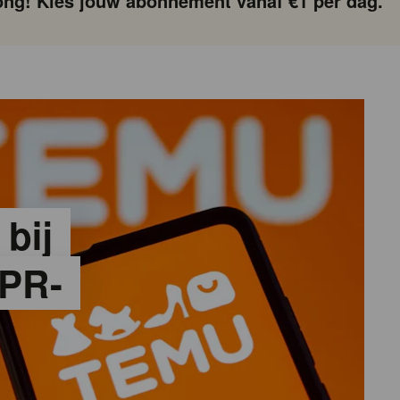
ng! Kies jouw abonnement vanaf €1 per dag.
 bij
PR-