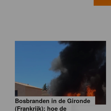
a
M
a
g
a
z
i
Bosbranden in de Gironde
n
(Frankrijk): hoe de