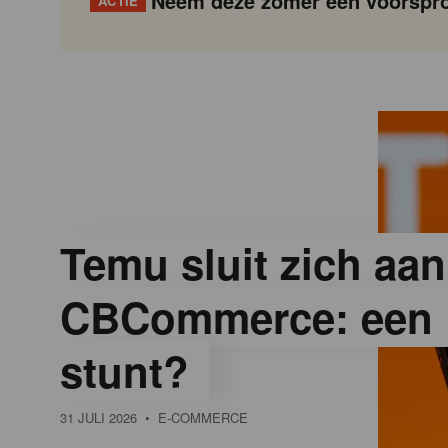
Neem deze zomer een voorspro
ACTIE
G
Gondola
Gondola
academy
society
o
n
d
Temu sluit zich aan
CBCommerce: een 
o
stunt?
l
31 JULI 2026
• E-COMMERCE