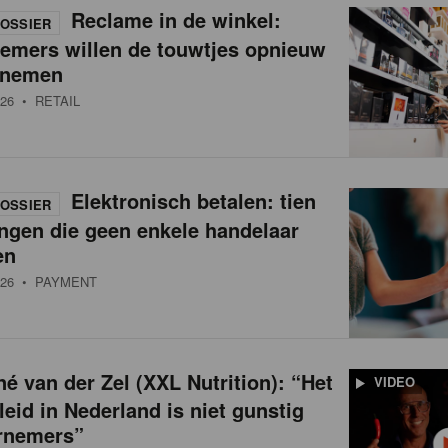
Reclame in de winkel:
OSSIER
nemers willen de touwtjes opnieuw
 nemen
26
• RETAIL
Elektronisch betalen: tien
OSSIER
ngen die geen enkele handelaar
en
26
• PAYMENT
é van der Zel (XXL Nutrition): “Het
VIDEO
leid in Nederland is niet gunstig
rnemers”