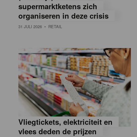
supermarktketens zich
e
organiseren in deze crisis
31 JULI 2026
• RETAIL
,
R
e
t
a
Vliegtickets, elektriciteit en
i
vlees deden de prijzen