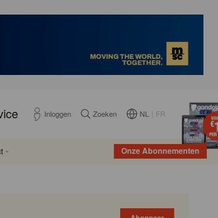
vice
NL
|
FR
Inloggen
Zoeken
Onze Abonnementen
t
Abonneer