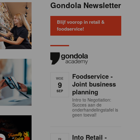
Gondola Newsletter
Blijf voorop in retail &
foodservice!
Foodservice -
WOE
9
Joint business
planning
SEP
Intro to Negotiation:
Succes aan de
onderhandelingstafel is
geen toeval!
Into Retail -
DI