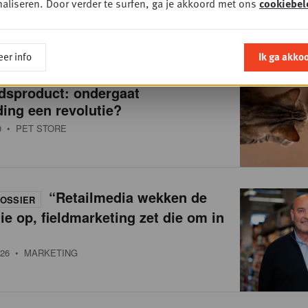
aliseren. Door verder te surfen, ga je akkoord met ons
cookiebel
er info
Ik ga akko
Van brokken naar
OSSIER
dsproduct: ondergaat
ing een revolutie?
0
• PET STORE
“Retailmedia wekken de
OSSIER
ie op, fieldmarketing zet die om in
26
• MARKETING