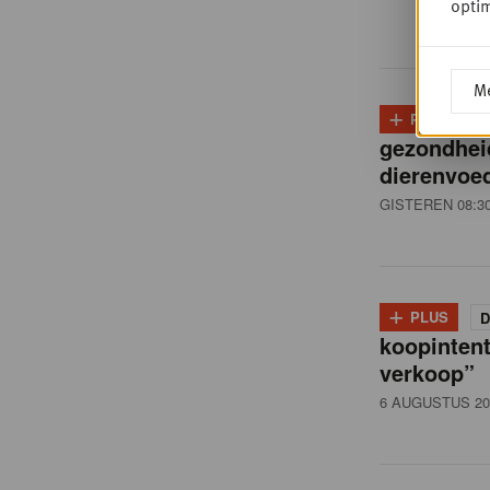
i
optim
ë
Me
+
PLUS
D
,
gezondhei
dierenvoed
R
GISTEREN 08:3
e
+
PLUS
D
t
koopintent
verkoop”
6 AUGUSTUS 20
a