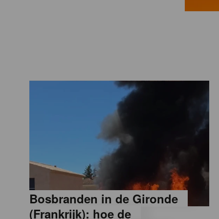
a
M
a
g
a
z
i
Bosbranden in de Gironde
n
(Frankrijk): hoe de