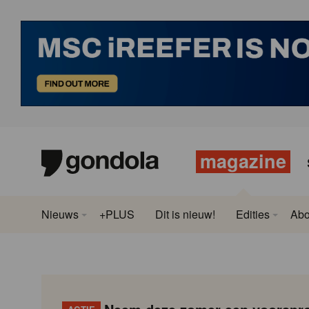
magazine
Nieuws
+PLUS
Dit is nieuw!
Edities
Ab