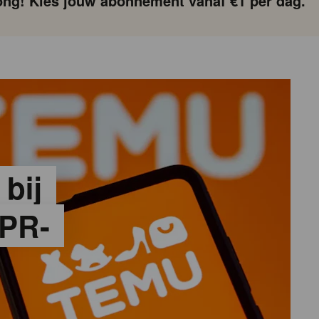
ng! Kies jouw abonnement vanaf €1 per dag.
 bij
PR-