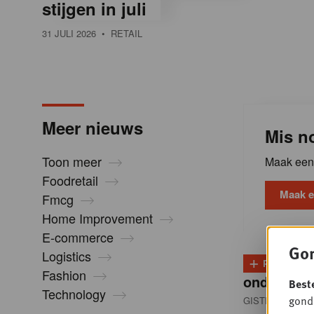
stijgen in juli
l
31 JULI 2026
• RETAIL
i
n
Meer nieuws
Mis no
B
Toon meer
Maak een 
Foodretail
e
Maak e
Fmcg
Home Improvement
l
E-commerce
Gon
Logistics
+
PLUS
D
g
Fashion
onder dru
Best
Technology
gondo
GISTEREN 13:0