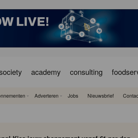
society
academy
consulting
foodser
onnementen
Adverteren
Jobs
Nieuwsbrief
Contac