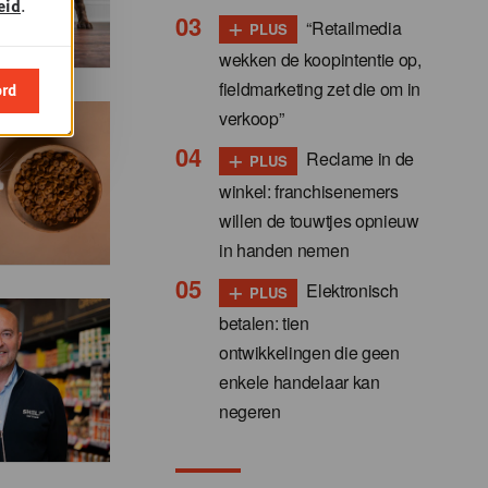
eid
.
+
“Retailmedia
PLUS
wekken de koopintentie op,
fieldmarketing zet die om in
ord
verkoop”
+
Reclame in de
PLUS
winkel: franchisenemers
willen de touwtjes opnieuw
in handen nemen
+
Elektronisch
PLUS
betalen: tien
ontwikkelingen die geen
enkele handelaar kan
negeren