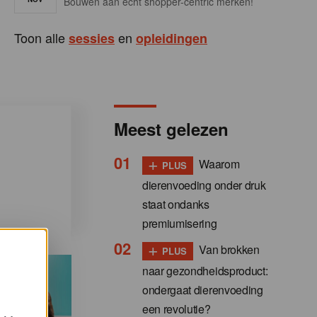
Bouwen aan écht shopper-centric merken!
Toon alle
en
sessies
opleidingen
Meest gelezen
+
Waarom
PLUS
dierenvoeding onder druk
staat ondanks
premiumisering
+
Van brokken
PLUS
naar gezondheidsproduct:
ondergaat dierenvoeding
een revolutie?