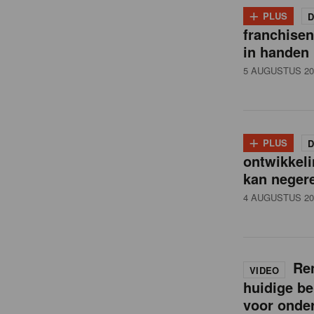
i
+
PLUS
D
franchise
l
in handen
5 AUGUSTUS 20
n
e
+
PLUS
D
ontwikkeli
w
kan neger
4 AUGUSTUS 20
s
Ren
VIDEO
huidige be
voor onde