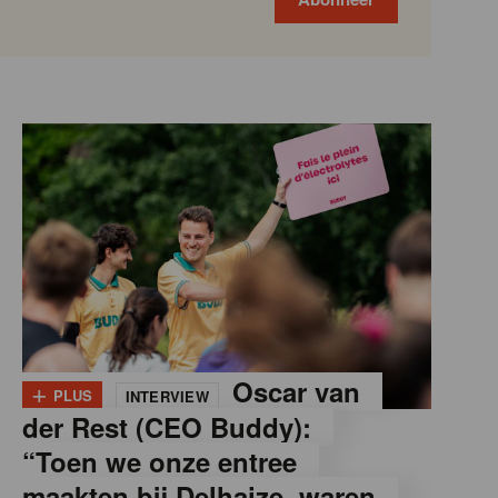
+
Oscar van
PLUS
INTERVIEW
der Rest (CEO Buddy):
“Toen we onze entree
maakten bij Delhaize, waren