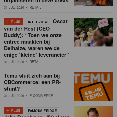
organiseren in deze crisis
31 JULI 2026
• RETAIL
+
Oscar
PLUS
INTERVIEW
van der Rest (CEO
Buddy): “Toen we onze
entree maakten bij
Delhaize, waren we de
enige ‘kleine’ leverancier”
31 JULI 2026
• RETAIL
Temu sluit zich aan bij
CBCommerce: een PR-
stunt?
31 JULI 2026
• E-COMMERCE
+
PLUS
FAMOUS FRIDGE