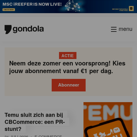
menu
ACTIE
Neem deze zomer een voorsprong! Kies
jouw abonnement vanaf €1 per dag.
Abonneer
G
Gondola
Gondola
academy
society
o
Temu sluit zich aan bij
n
CBCommerce: een PR-
stunt?
d
31 JULI 2026
• E-COMMERCE