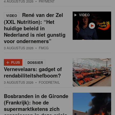
4 AUGUSTUS 2026
• PAYMENT
René van der Zel
VIDEO
VIDEO
(XXL Nutrition): “Het
huidige beleid in
Nederland is niet gunstig
voor ondernemers”
3 AUGUSTUS 2026
• FMCG
+
PLUS
DOSSIER
Vernevelaars: gadget of
rendabiliteitshefboom?
3 AUGUSTUS 2026
• FOODRETAIL
Bosbranden in de Gironde
(Frankrijk): hoe de
supermarktketens zich