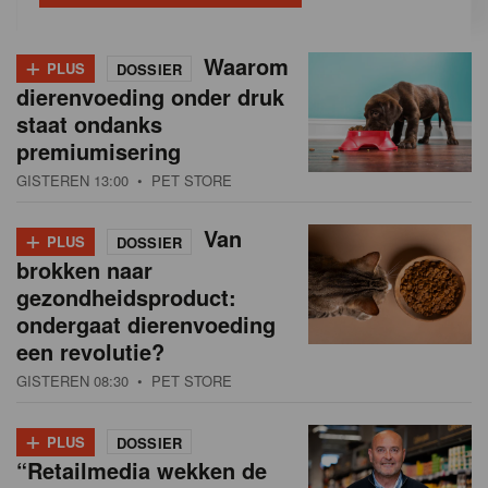
+
Waarom
PLUS
DOSSIER
dierenvoeding onder druk
staat ondanks
premiumisering
GISTEREN 13:00
• PET STORE
+
Van
PLUS
DOSSIER
brokken naar
gezondheidsproduct:
ondergaat dierenvoeding
een revolutie?
GISTEREN 08:30
• PET STORE
+
PLUS
DOSSIER
“Retailmedia wekken de