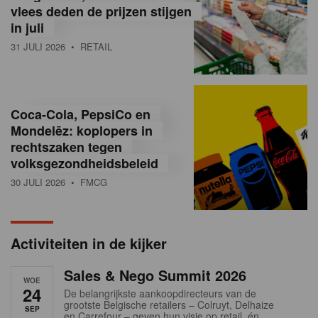
vlees deden de prijzen stijgen
i
in juli
ë
31 JULI 2026
• RETAIL
,
R
Coca-Cola, PepsiCo en
e
Mondelēz: koplopers in
t
rechtszaken tegen
volksgezondheidsbeleid
a
30 JULI 2026
• FMCG
i
l
Activiteiten in de kijker
n
Sales & Nego Summit 2026
e
WOE
24
De belangrijkste aankoopdirecteurs van de
w
grootste Belgische retailers – Colruyt, Delhaize
SEP
en Carrefour – geven hun visie op retail, én