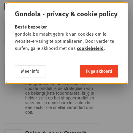
Gondola - privacy & cookie policy
Foodservice - Joint
Beste bezoeker
WOE
9
business planning
gondola.be maakt gebruik van cookies om je
website-ervaring te optimaliseren. Door verder te
SEP
Intro to Negotiation: Succes aan de
onderhandelingstafel is geen toeval!
surfen, ga je akkoord met ons
cookiebeleid
.
Into Retail - Sold out
DI
Meer info
Ik ga akkoord
15
Mis deze unieke kans niet om het
Belgische retaillandschap volledig te
SEP
doorgronden. In deze essentiële
update ontdek je de strategieën van
de belangrijkste foodretailers, krijg je
helder zicht op het shopperprofiel en
verzamel je onmisbare inzichten in
een sector die sneller verandert dan
ooit.