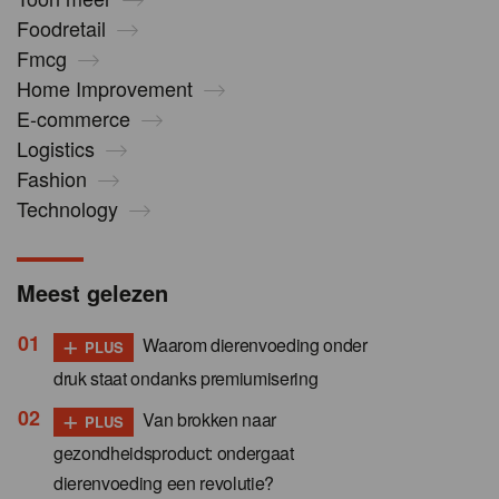
Foodretail
Fmcg
Home Improvement
E-commerce
Logistics
Fashion
Technology
Meest gelezen
+
Waarom dierenvoeding onder
PLUS
druk staat ondanks premiumisering
+
Van brokken naar
PLUS
gezondheidsproduct: ondergaat
dierenvoeding een revolutie?