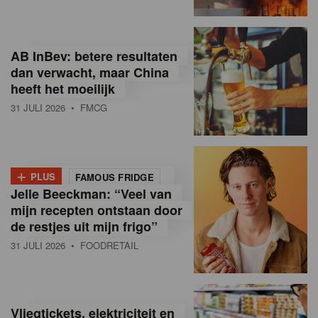
R
e
AB InBev: betere resultaten
t
dan verwacht, maar China
heeft het moeilijk
a
31 JULI 2026
• FMCG
i
l
+
i
PLUS
FAMOUS FRIDGE
Jelle Beeckman: “Veel van
n
mijn recepten ontstaan door
B
de restjes uit mijn frigo”
31 JULI 2026
• FOODRETAIL
e
l
g
Vliegtickets, elektriciteit en