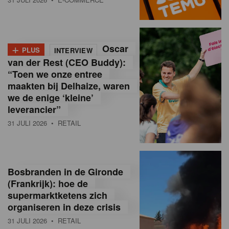
o
l
+
Oscar
a
PLUS
INTERVIEW
van der Rest (CEO Buddy):
M
“Toen we onze entree
maakten bij Delhaize, waren
a
we de enige ‘kleine’
g
leverancier”
31 JULI 2026
• RETAIL
a
z
i
Bosbranden in de Gironde
n
(Frankrijk): hoe de
supermarktketens zich
e
organiseren in deze crisis
,
31 JULI 2026
• RETAIL