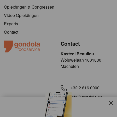
Opleidingen & Congressen
Video Opleidingen
Experts
Contact
Contact
Kasteel Beaulieu
​​​Woluwelaan 1001830
Machelen
+32 2 616 0000
info@gondola.be
Slui
Volg ons op