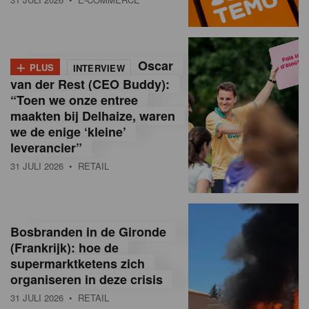
o
l
+
Oscar
a
PLUS
INTERVIEW
van der Rest (CEO Buddy):
M
“Toen we onze entree
maakten bij Delhaize, waren
a
we de enige ‘kleine’
g
leverancier”
31 JULI 2026
• RETAIL
a
z
i
Bosbranden in de Gironde
n
(Frankrijk): hoe de
supermarktketens zich
e
organiseren in deze crisis
,
31 JULI 2026
• RETAIL