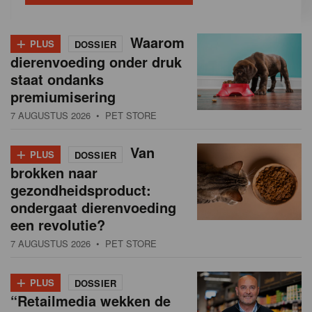
+
Waarom
PLUS
DOSSIER
dierenvoeding onder druk
staat ondanks
premiumisering
7 AUGUSTUS 2026
• PET STORE
+
Van
PLUS
DOSSIER
brokken naar
gezondheidsproduct:
ondergaat dierenvoeding
een revolutie?
7 AUGUSTUS 2026
• PET STORE
+
PLUS
DOSSIER
“Retailmedia wekken de