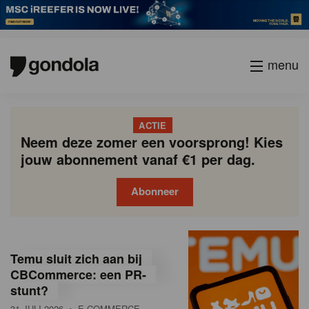
menu
ACTIE
Neem deze zomer een voorsprong! Kies
jouw abonnement vanaf €1 per dag.
Abonneer
G
Gondola
Gondola
academy
society
o
Temu sluit zich aan bij
n
CBCommerce: een PR-
stunt?
d
31 JULI 2026
• E-COMMERCE