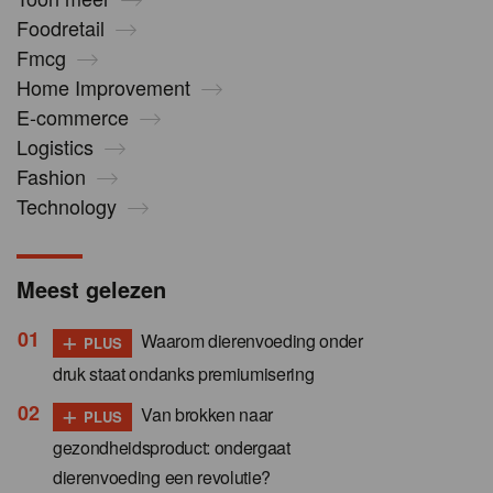
Foodretail
Fmcg
Home Improvement
E-commerce
Logistics
Fashion
Technology
Meest gelezen
+
Waarom dierenvoeding onder
PLUS
druk staat ondanks premiumisering
+
Van brokken naar
PLUS
gezondheidsproduct: ondergaat
dierenvoeding een revolutie?