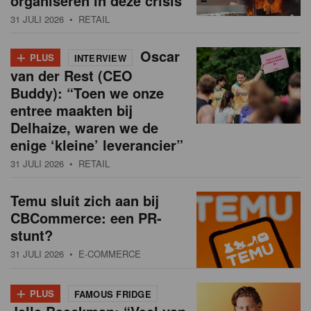
organiseren in deze crisis
31 JULI 2026
• RETAIL
+
Oscar
PLUS
INTERVIEW
van der Rest (CEO
Buddy): “Toen we onze
entree maakten bij
Delhaize, waren we de
enige ‘kleine’ leverancier”
31 JULI 2026
• RETAIL
Temu sluit zich aan bij
CBCommerce: een PR-
stunt?
31 JULI 2026
• E-COMMERCE
+
PLUS
FAMOUS FRIDGE