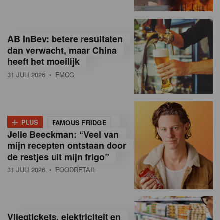
R
e
AB InBev: betere resultaten
t
dan verwacht, maar China
heeft het moeilijk
a
31 JULI 2026
• FMCG
i
l
+
i
PLUS
FAMOUS FRIDGE
Jelle Beeckman: “Veel van
n
mijn recepten ontstaan door
B
de restjes uit mijn frigo”
31 JULI 2026
• FOODRETAIL
e
l
g
Vliegtickets, elektriciteit en