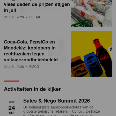
vlees deden de prijzen stijgen
i
in juli
ë
31 JULI 2026
• RETAIL
,
R
Coca-Cola, PepsiCo en
e
Mondelēz: koplopers in
t
rechtszaken tegen
volksgezondheidsbeleid
a
30 JULI 2026
• FMCG
i
l
Activiteiten in de kijker
n
Sales & Nego Summit 2026
e
WOE
24
De belangrijkste aankoopdirecteurs van de
w
grootste Belgische retailers – Colruyt, Delhaize
SEP
en Carrefour – geven hun visie op retail, én