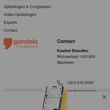
Opleidingen & Congressen
Video Opleidingen
Experts
Contact
Contact
Kasteel Beaulieu
​​​Woluwelaan 1001830
Machelen
+32 2 616 0000
info@gondola.be
Slui
Volg ons op