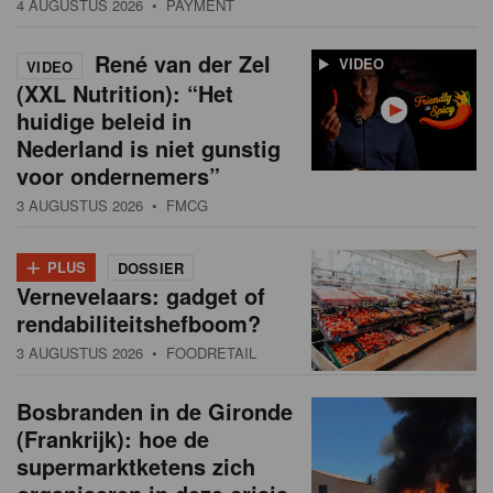
4 AUGUSTUS 2026
• PAYMENT
René van der Zel
VIDEO
VIDEO
(XXL Nutrition): “Het
huidige beleid in
Nederland is niet gunstig
voor ondernemers”
3 AUGUSTUS 2026
• FMCG
+
PLUS
DOSSIER
Vernevelaars: gadget of
rendabiliteitshefboom?
3 AUGUSTUS 2026
• FOODRETAIL
Bosbranden in de Gironde
(Frankrijk): hoe de
supermarktketens zich