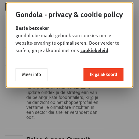
Gondola - privacy & cookie policy
Foodservice - Joint
Beste bezoeker
WOE
9
business planning
gondola.be maakt gebruik van cookies om je
website-ervaring te optimaliseren. Door verder te
SEP
Intro to Negotiation: Succes aan de
onderhandelingstafel is geen toeval!
surfen, ga je akkoord met ons
cookiebeleid
.
Into Retail - Sold out
DI
Meer info
Ik ga akkoord
15
Mis deze unieke kans niet om het
Belgische retaillandschap volledig te
SEP
doorgronden. In deze essentiële
update ontdek je de strategieën van
de belangrijkste foodretailers, krijg je
helder zicht op het shopperprofiel en
verzamel je onmisbare inzichten in
een sector die sneller verandert dan
ooit.