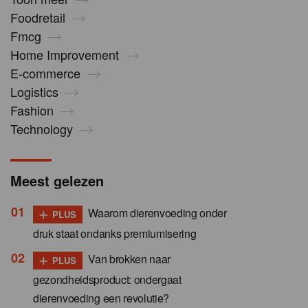
Foodretail
Fmcg
Home Improvement
E-commerce
Logistics
Fashion
Technology
Meest gelezen
+
Waarom dierenvoeding onder
PLUS
druk staat ondanks premiumisering
+
Van brokken naar
PLUS
gezondheidsproduct: ondergaat
dierenvoeding een revolutie?