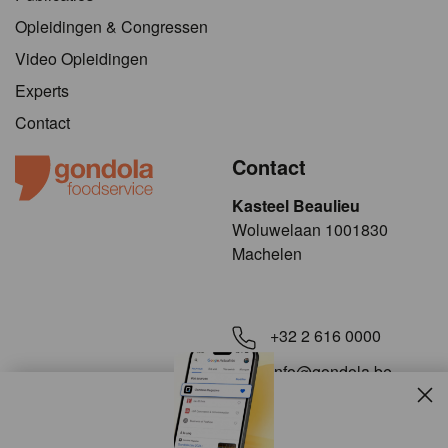
Opleidingen & Congressen
Video Opleidingen
Experts
Contact
Contact
Kasteel Beaulieu
​​​Woluwelaan 1001830
Machelen
+32 2 616 0000
info@gondola.be
Slui
Volg ons op