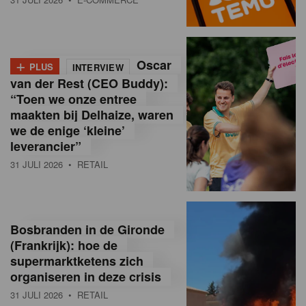
o
l
+
Oscar
a
PLUS
INTERVIEW
van der Rest (CEO Buddy):
M
“Toen we onze entree
maakten bij Delhaize, waren
a
we de enige ‘kleine’
g
leverancier”
31 JULI 2026
• RETAIL
a
z
i
Bosbranden in de Gironde
n
(Frankrijk): hoe de
supermarktketens zich
e
organiseren in deze crisis
,
31 JULI 2026
• RETAIL