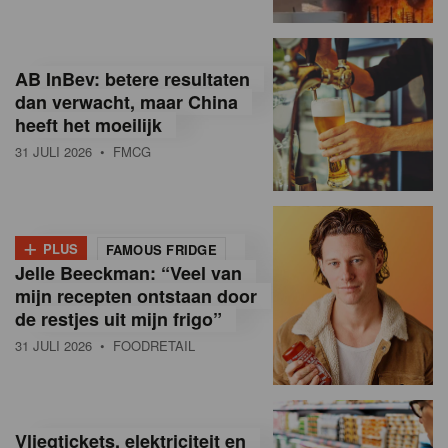
R
e
AB InBev: betere resultaten
t
dan verwacht, maar China
heeft het moeilijk
a
31 JULI 2026
• FMCG
i
l
+
i
PLUS
FAMOUS FRIDGE
Jelle Beeckman: “Veel van
n
mijn recepten ontstaan door
B
de restjes uit mijn frigo”
31 JULI 2026
• FOODRETAIL
e
l
g
Vliegtickets, elektriciteit en