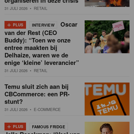
organiseren in deze crisis
31 JULI 2026
• RETAIL
+
Oscar
PLUS
INTERVIEW
van der Rest (CEO
Buddy): “Toen we onze
entree maakten bij
Delhaize, waren we de
enige ‘kleine’ leverancier”
31 JULI 2026
• RETAIL
Temu sluit zich aan bij
CBCommerce: een PR-
stunt?
31 JULI 2026
• E-COMMERCE
+
PLUS
FAMOUS FRIDGE