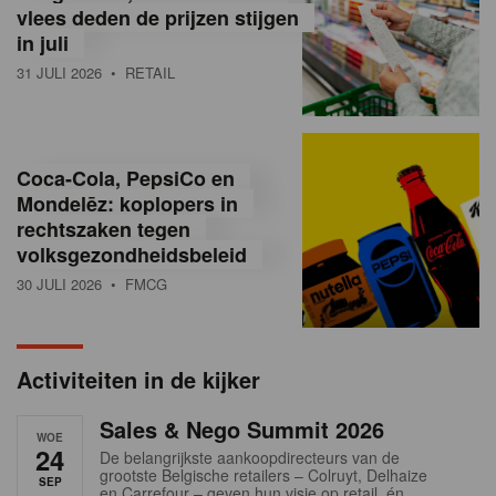
vlees deden de prijzen stijgen
i
in juli
ë
31 JULI 2026
• RETAIL
,
R
Coca-Cola, PepsiCo en
e
Mondelēz: koplopers in
t
rechtszaken tegen
volksgezondheidsbeleid
a
30 JULI 2026
• FMCG
i
l
Activiteiten in de kijker
n
Sales & Nego Summit 2026
e
WOE
24
De belangrijkste aankoopdirecteurs van de
w
grootste Belgische retailers – Colruyt, Delhaize
SEP
en Carrefour – geven hun visie op retail, én