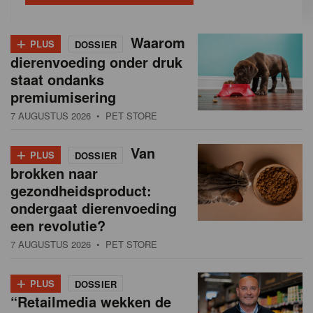
+
Waarom
PLUS
DOSSIER
dierenvoeding onder druk
staat ondanks
premiumisering
7 AUGUSTUS 2026
• PET STORE
+
Van
PLUS
DOSSIER
brokken naar
gezondheidsproduct:
ondergaat dierenvoeding
een revolutie?
7 AUGUSTUS 2026
• PET STORE
+
PLUS
DOSSIER
“Retailmedia wekken de