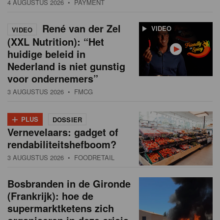
4 AUGUSTUS 2026
• PAYMENT
René van der Zel
VIDEO
VIDEO
(XXL Nutrition): “Het
huidige beleid in
Nederland is niet gunstig
voor ondernemers”
3 AUGUSTUS 2026
• FMCG
+
PLUS
DOSSIER
Vernevelaars: gadget of
rendabiliteitshefboom?
3 AUGUSTUS 2026
• FOODRETAIL
Bosbranden in de Gironde
(Frankrijk): hoe de
supermarktketens zich