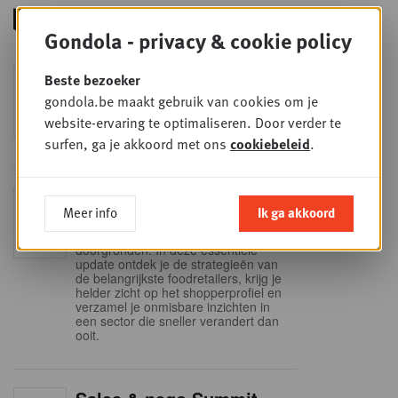
Gondola - privacy & cookie policy
Foodservice - Joint
Beste bezoeker
WOE
9
business planning
gondola.be maakt gebruik van cookies om je
website-ervaring te optimaliseren. Door verder te
SEP
Intro to Negotiation: Succes aan de
onderhandelingstafel is geen toeval!
surfen, ga je akkoord met ons
cookiebeleid
.
Into Retail - Sold out
DI
Meer info
Ik ga akkoord
15
Mis deze unieke kans niet om het
Belgische retaillandschap volledig te
SEP
doorgronden. In deze essentiële
update ontdek je de strategieën van
de belangrijkste foodretailers, krijg je
helder zicht op het shopperprofiel en
verzamel je onmisbare inzichten in
een sector die sneller verandert dan
ooit.