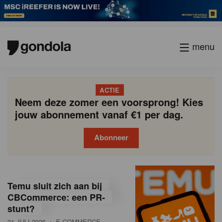
menu
ACTIE
Neem deze zomer een voorsprong! Kies
jouw abonnement vanaf €1 per dag.
Abonneer
G
Gondola
Gondola
academy
society
o
Temu sluit zich aan bij
n
CBCommerce: een PR-
stunt?
d
31 JULI 2026
• E-COMMERCE