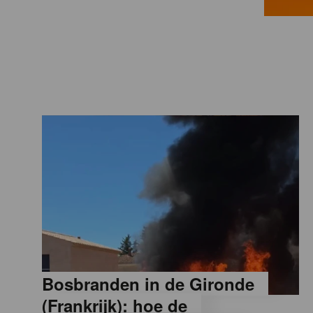
a
M
a
g
a
z
i
Bosbranden in de Gironde
n
(Frankrijk): hoe de