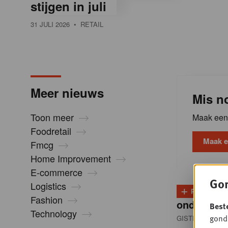
stijgen in juli
l
31 JULI 2026
• RETAIL
i
n
Meer nieuws
Mis no
B
Toon meer
Maak een 
Foodretail
e
Maak e
Fmcg
Home Improvement
l
E-commerce
Gon
Logistics
+
PLUS
D
g
Fashion
onder dru
Best
Technology
gondo
GISTEREN 13:0