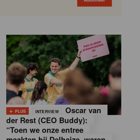
+
Oscar van
PLUS
INTERVIEW
der Rest (CEO Buddy):
“Toen we onze entree
maakten bij Delhaize, waren