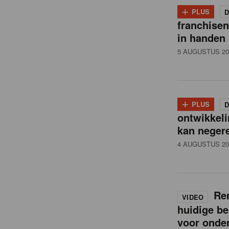
i
+
PLUS
D
franchise
l
in handen
5 AUGUSTUS 20
n
e
+
PLUS
D
ontwikkeli
w
kan neger
4 AUGUSTUS 20
s
Ren
VIDEO
huidige be
voor onde