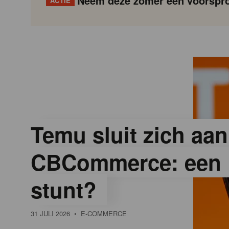
Neem deze zomer een voorspro
ACTIE
G
Gondola
Gondola
academy
society
o
n
d
Temu sluit zich aan
CBCommerce: een 
o
stunt?
l
31 JULI 2026
• E-COMMERCE