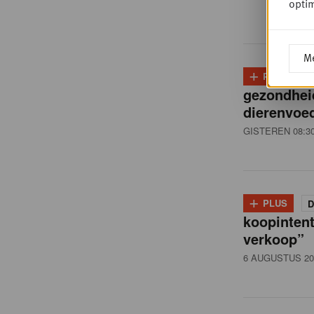
i
optim
ë
Me
+
PLUS
D
,
gezondhei
dierenvoed
R
GISTEREN 08:3
e
+
PLUS
D
t
koopintent
verkoop”
6 AUGUSTUS 20
a