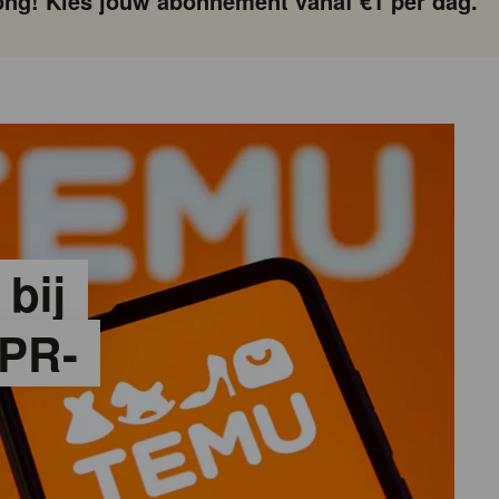
ng! Kies jouw abonnement vanaf €1 per dag.
 bij
PR-