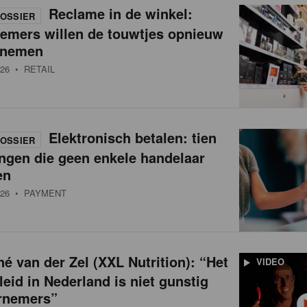
Reclame in de winkel:
OSSIER
nemers willen de touwtjes opnieuw
 nemen
26
• RETAIL
Elektronisch betalen: tien
OSSIER
ngen die geen enkele handelaar
en
26
• PAYMENT
é van der Zel (XXL Nutrition): “Het
VIDEO
leid in Nederland is niet gunstig
rnemers”