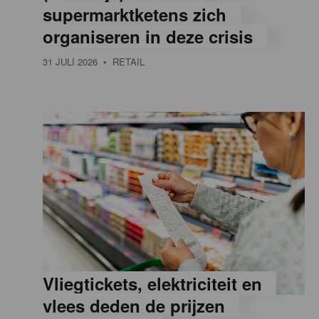
supermarktketens zich
e
organiseren in deze crisis
31 JULI 2026
• RETAIL
,
R
e
t
a
Vliegtickets, elektriciteit en
i
vlees deden de prijzen