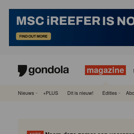
magazine
Nieuws
+PLUS
Dit is nieuw!
Edities
Ab