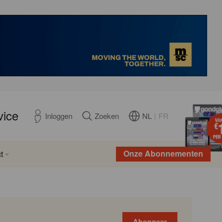
vice
NL
|
FR
Inloggen
Zoeken
Onze Abonnementen
t
Abonneer