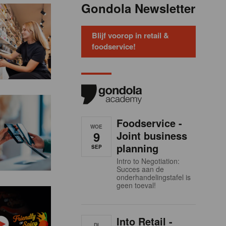
Gondola Newsletter
Blijf voorop in retail &
foodservice!
Foodservice -
WOE
9
Joint business
planning
SEP
Intro to Negotiation:
Succes aan de
onderhandelingstafel is
geen toeval!
Into Retail -
DI