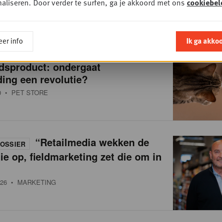
aliseren. Door verder te surfen, ga je akkoord met ons
cookiebel
er info
Ik ga akko
Van brokken naar
OSSIER
dsproduct: ondergaat
ing een revolutie?
0
• PET STORE
“Retailmedia wekken de
OSSIER
ie op, fieldmarketing zet die om in
26
• MARKETING