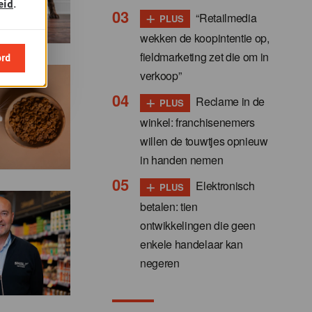
eid
.
+
“Retailmedia
PLUS
wekken de koopintentie op,
fieldmarketing zet die om in
ord
verkoop”
+
Reclame in de
PLUS
winkel: franchisenemers
willen de touwtjes opnieuw
in handen nemen
+
Elektronisch
PLUS
betalen: tien
ontwikkelingen die geen
enkele handelaar kan
negeren