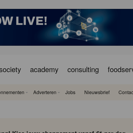
society
academy
consulting
foodser
onnementen
Adverteren
Jobs
Nieuwsbrief
Contac