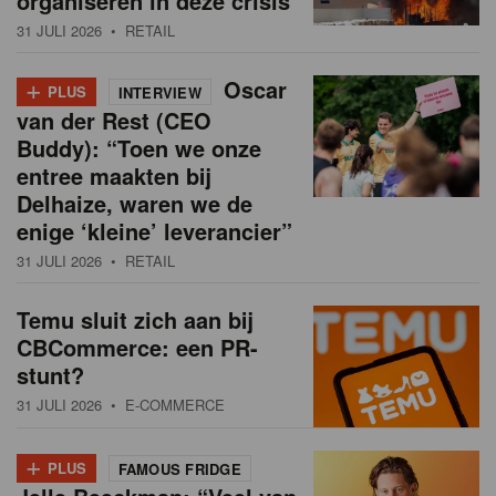
organiseren in deze crisis
31 JULI 2026
• RETAIL
+
Oscar
PLUS
INTERVIEW
van der Rest (CEO
Buddy): “Toen we onze
entree maakten bij
Delhaize, waren we de
enige ‘kleine’ leverancier”
31 JULI 2026
• RETAIL
Temu sluit zich aan bij
CBCommerce: een PR-
stunt?
31 JULI 2026
• E-COMMERCE
+
PLUS
FAMOUS FRIDGE