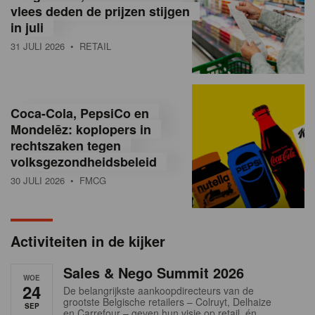
vlees deden de prijzen stijgen
i
in juli
ë
31 JULI 2026
• RETAIL
,
R
Coca-Cola, PepsiCo en
e
Mondelēz: koplopers in
t
rechtszaken tegen
volksgezondheidsbeleid
a
30 JULI 2026
• FMCG
i
l
Activiteiten in de kijker
n
Sales & Nego Summit 2026
e
WOE
24
De belangrijkste aankoopdirecteurs van de
w
grootste Belgische retailers – Colruyt, Delhaize
SEP
en Carrefour – geven hun visie op retail, én