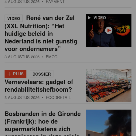
4 AUGUSTUS 2026
• PAYMENT
René van der Zel
VIDEO
VIDEO
(XXL Nutrition): “Het
huidige beleid in
Nederland is niet gunstig
voor ondernemers”
3 AUGUSTUS 2026
• FMCG
+
PLUS
DOSSIER
Vernevelaars: gadget of
rendabiliteitshefboom?
3 AUGUSTUS 2026
• FOODRETAIL
Bosbranden in de Gironde
(Frankrijk): hoe de
supermarktketens zich