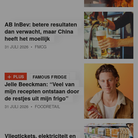
R
e
AB InBev: betere resultaten
t
dan verwacht, maar China
heeft het moeilijk
a
31 JULI 2026
• FMCG
i
l
+
i
PLUS
FAMOUS FRIDGE
Jelle Beeckman: “Veel van
n
mijn recepten ontstaan door
B
de restjes uit mijn frigo”
31 JULI 2026
• FOODRETAIL
e
l
g
Vliegtickets, elektriciteit en