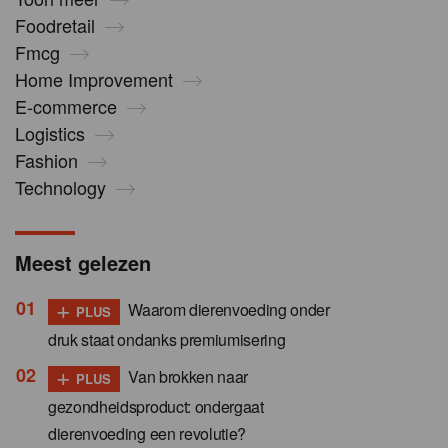
Foodretail
Fmcg
Home Improvement
E-commerce
Logistics
Fashion
Technology
Meest gelezen
+
Waarom dierenvoeding onder
PLUS
druk staat ondanks premiumisering
+
Van brokken naar
PLUS
gezondheidsproduct: ondergaat
dierenvoeding een revolutie?