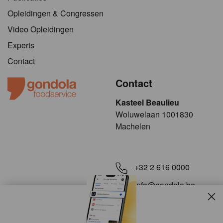
Opleidingen & Congressen
Video Opleidingen
Experts
Contact
Contact
Kasteel Beaulieu
​​​Woluwelaan 1001830
Machelen
+32 2 616 0000
info@gondola.be
Slui
Volg ons op