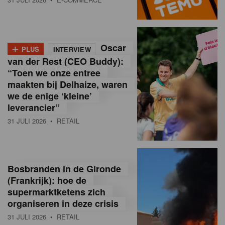
o
l
+
Oscar
a
PLUS
INTERVIEW
van der Rest (CEO Buddy):
M
“Toen we onze entree
maakten bij Delhaize, waren
a
we de enige ‘kleine’
g
leverancier”
31 JULI 2026
• RETAIL
a
z
i
Bosbranden in de Gironde
n
(Frankrijk): hoe de
supermarktketens zich
e
organiseren in deze crisis
,
31 JULI 2026
• RETAIL