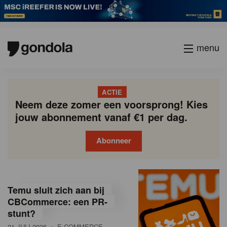
menu
ACTIE
Neem deze zomer een voorsprong! Kies
jouw abonnement vanaf €1 per dag.
Abonneer
G
Gondola
Gondola
academy
society
o
Temu sluit zich aan bij
n
CBCommerce: een PR-
stunt?
d
31 JULI 2026
• E-COMMERCE