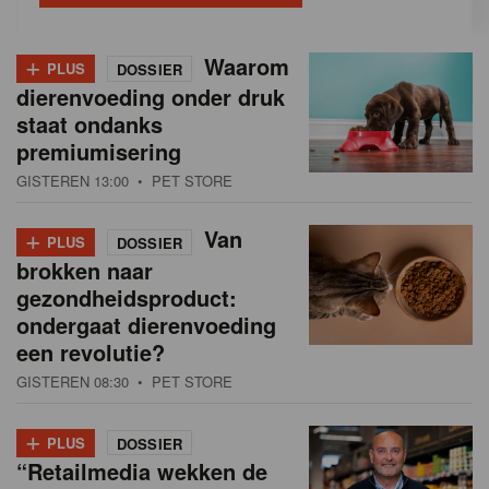
+
Waarom
PLUS
DOSSIER
dierenvoeding onder druk
staat ondanks
premiumisering
GISTEREN 13:00
• PET STORE
+
Van
PLUS
DOSSIER
brokken naar
gezondheidsproduct:
ondergaat dierenvoeding
een revolutie?
GISTEREN 08:30
• PET STORE
+
PLUS
DOSSIER
“Retailmedia wekken de