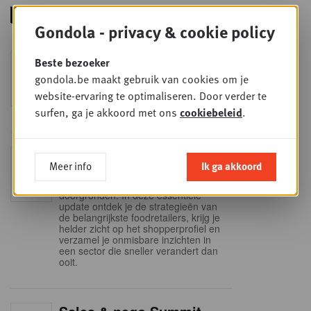
Gondola - privacy & cookie policy
Foodservice - Joint
Beste bezoeker
WOE
9
business planning
gondola.be maakt gebruik van cookies om je
website-ervaring te optimaliseren. Door verder te
SEP
Intro to Negotiation: Succes aan de
onderhandelingstafel is geen toeval!
surfen, ga je akkoord met ons
cookiebeleid
.
Into Retail - Sold out
DI
Meer info
Ik ga akkoord
15
Mis deze unieke kans niet om het
Belgische retaillandschap volledig te
SEP
doorgronden. In deze essentiële
update ontdek je de strategieën van
de belangrijkste foodretailers, krijg je
helder zicht op het shopperprofiel en
verzamel je onmisbare inzichten in
een sector die sneller verandert dan
ooit.