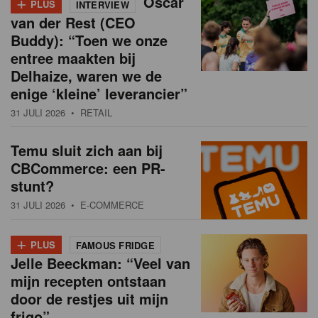
+
Oscar
PLUS
INTERVIEW
van der Rest (CEO
Buddy): “Toen we onze
entree maakten bij
Delhaize, waren we de
enige ‘kleine’ leverancier”
31 JULI 2026
• RETAIL
Temu sluit zich aan bij
CBCommerce: een PR-
stunt?
31 JULI 2026
• E-COMMERCE
+
PLUS
FAMOUS FRIDGE
Jelle Beeckman: “Veel van
mijn recepten ontstaan
door de restjes uit mijn
frigo”