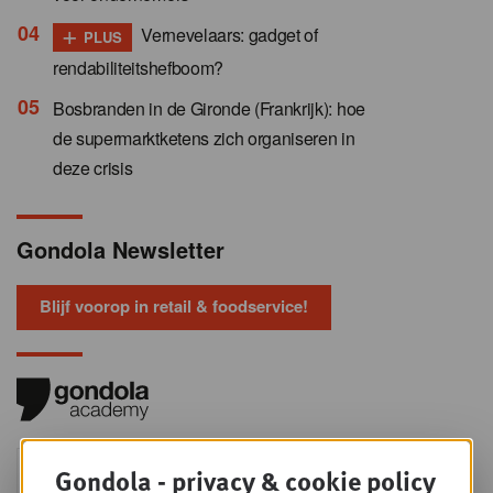
+
Vernevelaars: gadget of
PLUS
rendabiliteitshefboom?
Bosbranden in de Gironde (Frankrijk): hoe
de supermarktketens zich organiseren in
deze crisis
Gondola Newsletter
Blijf voorop in retail & foodservice!
Foodservice - Joint
Gondola - privacy & cookie policy
WOE
9
business planning