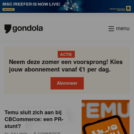
menu
ACTIE
Neem deze zomer een voorsprong! Kies
jouw abonnement vanaf €1 per dag.
Abonneer
G
Gondola
Gondola
academy
society
o
Temu sluit zich aan bij
n
CBCommerce: een PR-
stunt?
d
31 JULI 2026
• E-COMMERCE