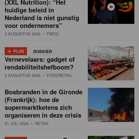
(XXL Nutrition): “Het
huidige beleid in
Nederland is niet gunstig
voor ondernemers”
3 AUGUSTUS 2026
• FMCG
+
PLUS
DOSSIER
Vernevelaars: gadget of
rendabiliteitshefboom?
3 AUGUSTUS 2026
• FOODRETAIL
Bosbranden in de Gironde
(Frankrijk): hoe de
supermarktketens zich
organiseren in deze crisis
31 JULI 2026
• RETAIL