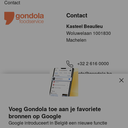
Contact
Contact
Kasteel Beaulieu
​​​Woluwelaan 1001830
Machelen
+32 2 616 0000
info@gondola.be
Slui
Volg ons op
Voeg Gondola toe aan je favoriete
bronnen op Google
Google introduceert in België een nieuwe functie