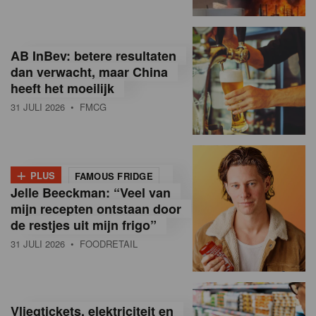
R
e
AB InBev: betere resultaten
t
dan verwacht, maar China
heeft het moeilijk
a
31 JULI 2026
• FMCG
i
l
+
i
PLUS
FAMOUS FRIDGE
Jelle Beeckman: “Veel van
n
mijn recepten ontstaan door
B
de restjes uit mijn frigo”
31 JULI 2026
• FOODRETAIL
e
l
g
Vliegtickets, elektriciteit en