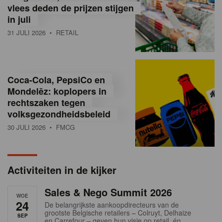
vlees deden de prijzen stijgen
i
in juli
ë
31 JULI 2026
• RETAIL
,
R
Coca-Cola, PepsiCo en
e
Mondelēz: koplopers in
t
rechtszaken tegen
volksgezondheidsbeleid
a
30 JULI 2026
• FMCG
i
l
Activiteiten in de kijker
n
Sales & Nego Summit 2026
e
WOE
24
De belangrijkste aankoopdirecteurs van de
w
grootste Belgische retailers – Colruyt, Delhaize
SEP
en Carrefour – geven hun visie op retail, én