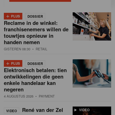
+
PLUS
DOSSIER
Reclame in de winkel:
franchisenemers willen de
touwtjes opnieuw in
handen nemen
GISTEREN 08:30
• RETAIL
+
PLUS
DOSSIER
Elektronisch betalen: tien
ontwikkelingen die geen
enkele handelaar kan
negeren
4 AUGUSTUS 2026
• PAYMENT
René van der Zel
VIDEO
VIDEO