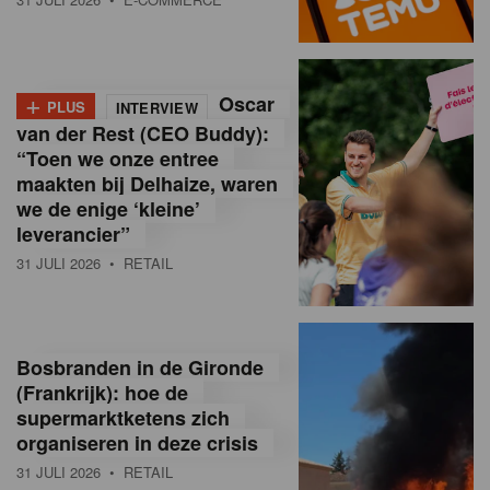
o
l
+
Oscar
a
PLUS
INTERVIEW
van der Rest (CEO Buddy):
M
“Toen we onze entree
maakten bij Delhaize, waren
a
we de enige ‘kleine’
g
leverancier”
31 JULI 2026
• RETAIL
a
z
i
Bosbranden in de Gironde
n
(Frankrijk): hoe de
supermarktketens zich
e
organiseren in deze crisis
,
31 JULI 2026
• RETAIL