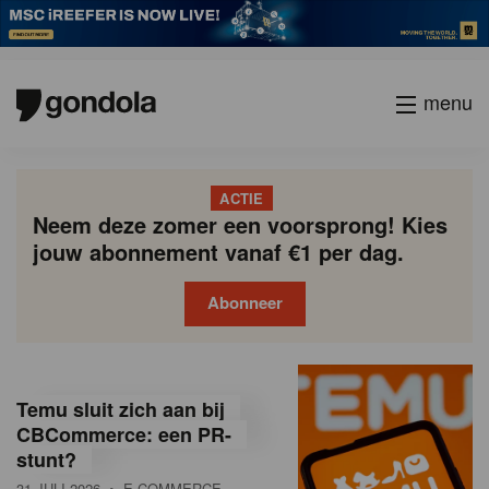
menu
ACTIE
Neem deze zomer een voorsprong! Kies
jouw abonnement vanaf €1 per dag.
Abonneer
G
Gondola
Gondola
academy
society
o
Temu sluit zich aan bij
n
CBCommerce: een PR-
stunt?
d
31 JULI 2026
• E-COMMERCE