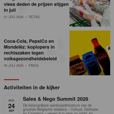
vlees deden de prijzen stijgen
i
in juli
ë
31 JULI 2026
• RETAIL
,
R
Coca-Cola, PepsiCo en
e
Mondelēz: koplopers in
t
rechtszaken tegen
volksgezondheidsbeleid
a
30 JULI 2026
• FMCG
i
l
Activiteiten in de kijker
n
Sales & Nego Summit 2026
e
WOE
24
De belangrijkste aankoopdirecteurs van de
w
grootste Belgische retailers – Colruyt, Delhaize
SEP
en Carrefour – geven hun visie op retail, én