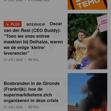
o
l
+
Oscar
a
PLUS
INTERVIEW
van der Rest (CEO Buddy):
M
“Toen we onze entree
maakten bij Delhaize, waren
a
we de enige ‘kleine’
g
leverancier”
31 JULI 2026
• RETAIL
a
z
i
Bosbranden in de Gironde
n
(Frankrijk): hoe de
supermarktketens zich
e
organiseren in deze crisis
,
31 JULI 2026
• RETAIL