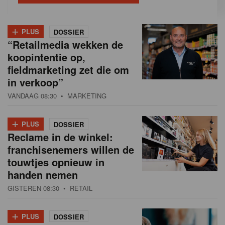
+
PLUS
DOSSIER
“Retailmedia wekken de
koopintentie op,
fieldmarketing zet die om
in verkoop”
VANDAAG 08:30
• MARKETING
+
PLUS
DOSSIER
Reclame in de winkel:
franchisenemers willen de
touwtjes opnieuw in
handen nemen
GISTEREN 08:30
• RETAIL
+
PLUS
DOSSIER