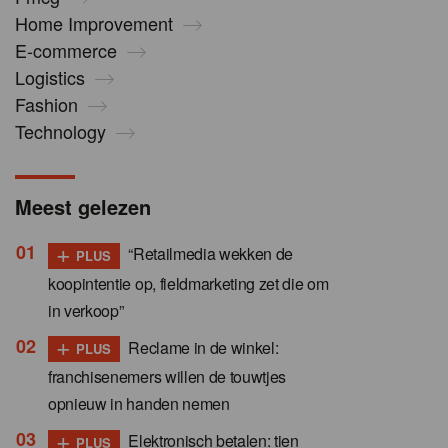
Home Improvement
E-commerce
Logistics
Fashion
Technology
Meest gelezen
+
“Retailmedia wekken de
PLUS
koopintentie op, fieldmarketing zet die om
in verkoop”
+
Reclame in de winkel:
PLUS
franchisenemers willen de touwtjes
opnieuw in handen nemen
+
Elektronisch betalen: tien
PLUS