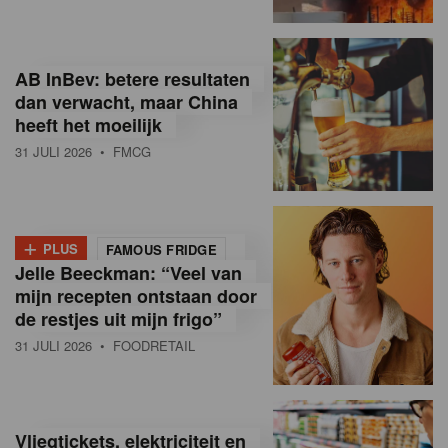
R
e
AB InBev: betere resultaten
t
dan verwacht, maar China
heeft het moeilijk
a
31 JULI 2026
• FMCG
i
l
+
i
PLUS
FAMOUS FRIDGE
Jelle Beeckman: “Veel van
n
mijn recepten ontstaan door
B
de restjes uit mijn frigo”
31 JULI 2026
• FOODRETAIL
e
l
g
Vliegtickets, elektriciteit en