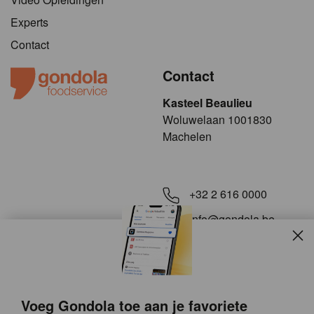
Experts
Contact
Contact
Kasteel Beaulieu
​​​Woluwelaan 1001830
Machelen
+32 2 616 0000
info@gondola.be
Slui
Volg ons op
Voeg Gondola toe aan je favoriete