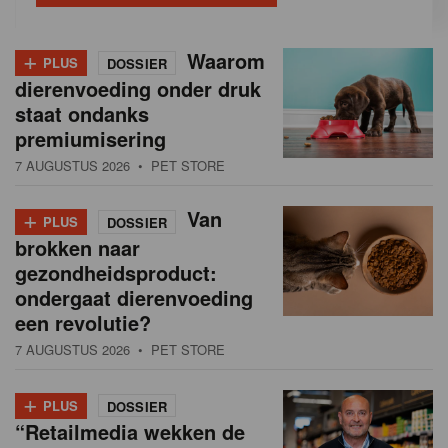
+
Waarom
PLUS
DOSSIER
dierenvoeding onder druk
staat ondanks
premiumisering
7 AUGUSTUS 2026
• PET STORE
+
Van
PLUS
DOSSIER
brokken naar
gezondheidsproduct:
ondergaat dierenvoeding
een revolutie?
7 AUGUSTUS 2026
• PET STORE
+
PLUS
DOSSIER
“Retailmedia wekken de