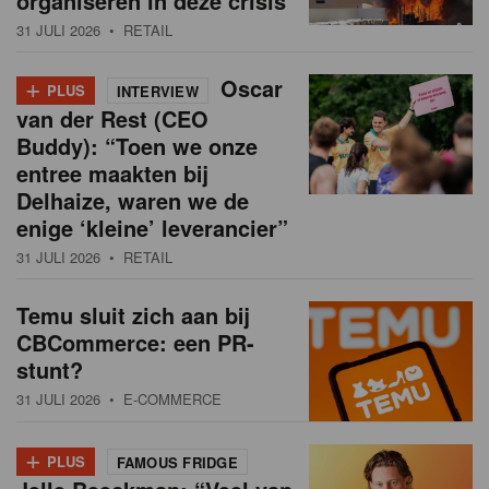
organiseren in deze crisis
31 JULI 2026
• RETAIL
+
Oscar
PLUS
INTERVIEW
van der Rest (CEO
Buddy): “Toen we onze
entree maakten bij
Delhaize, waren we de
enige ‘kleine’ leverancier”
31 JULI 2026
• RETAIL
Temu sluit zich aan bij
CBCommerce: een PR-
stunt?
31 JULI 2026
• E-COMMERCE
+
PLUS
FAMOUS FRIDGE