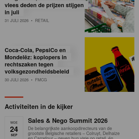
vlees deden de prijzen stijgen
i
in juli
ë
31 JULI 2026
• RETAIL
,
R
Coca-Cola, PepsiCo en
e
Mondelēz: koplopers in
t
rechtszaken tegen
volksgezondheidsbeleid
a
30 JULI 2026
• FMCG
i
l
Activiteiten in de kijker
n
Sales & Nego Summit 2026
e
WOE
24
De belangrijkste aankoopdirecteurs van de
w
grootste Belgische retailers – Colruyt, Delhaize
SEP
en Carrefour – geven hun visie op retail, én