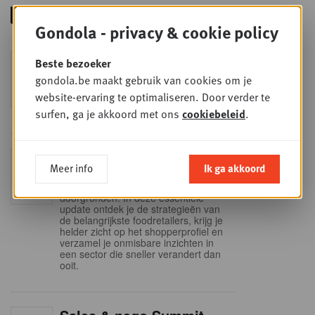
Gondola - privacy & cookie policy
Foodservice - Joint
Beste bezoeker
WOE
9
business planning
gondola.be maakt gebruik van cookies om je
website-ervaring te optimaliseren. Door verder te
SEP
Intro to Negotiation: Succes aan de
onderhandelingstafel is geen toeval!
surfen, ga je akkoord met ons
cookiebeleid
.
Into Retail - Sold out
DI
Meer info
Ik ga akkoord
15
Mis deze unieke kans niet om het
Belgische retaillandschap volledig te
SEP
doorgronden. In deze essentiële
update ontdek je de strategieën van
de belangrijkste foodretailers, krijg je
helder zicht op het shopperprofiel en
verzamel je onmisbare inzichten in
een sector die sneller verandert dan
ooit.