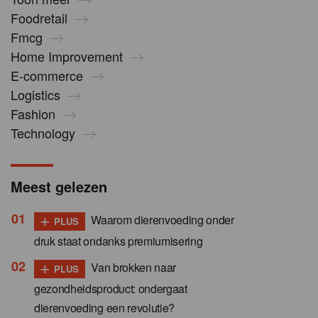
Foodretail
Fmcg
Home Improvement
E-commerce
Logistics
Fashion
Technology
Meest gelezen
+
Waarom dierenvoeding onder
PLUS
druk staat ondanks premiumisering
+
Van brokken naar
PLUS
gezondheidsproduct: ondergaat
dierenvoeding een revolutie?