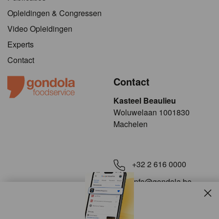
Opleidingen & Congressen
Video Opleidingen
Experts
Contact
Contact
Kasteel Beaulieu
​​​Woluwelaan 1001830
Machelen
+32 2 616 0000
info@gondola.be
Slui
Volg ons op