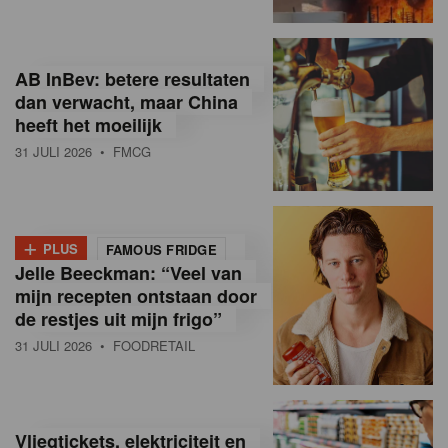
R
e
AB InBev: betere resultaten
t
dan verwacht, maar China
heeft het moeilijk
a
31 JULI 2026
• FMCG
i
l
+
i
PLUS
FAMOUS FRIDGE
Jelle Beeckman: “Veel van
n
mijn recepten ontstaan door
B
de restjes uit mijn frigo”
31 JULI 2026
• FOODRETAIL
e
l
g
Vliegtickets, elektriciteit en