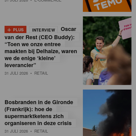
o
l
+
Oscar
a
PLUS
INTERVIEW
van der Rest (CEO Buddy):
M
“Toen we onze entree
maakten bij Delhaize, waren
a
we de enige ‘kleine’
g
leverancier”
31 JULI 2026
• RETAIL
a
z
i
Bosbranden in de Gironde
n
(Frankrijk): hoe de
supermarktketens zich
e
organiseren in deze crisis
,
31 JULI 2026
• RETAIL