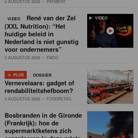
4 AUGUSTUS 2026
• PAYMENT
René van der Zel
VIDEO
VIDEO
(XXL Nutrition): “Het
huidige beleid in
Nederland is niet gunstig
voor ondernemers”
3 AUGUSTUS 2026
• FMCG
+
PLUS
DOSSIER
Vernevelaars: gadget of
rendabiliteitshefboom?
3 AUGUSTUS 2026
• FOODRETAIL
Bosbranden in de Gironde
(Frankrijk): hoe de
supermarktketens zich