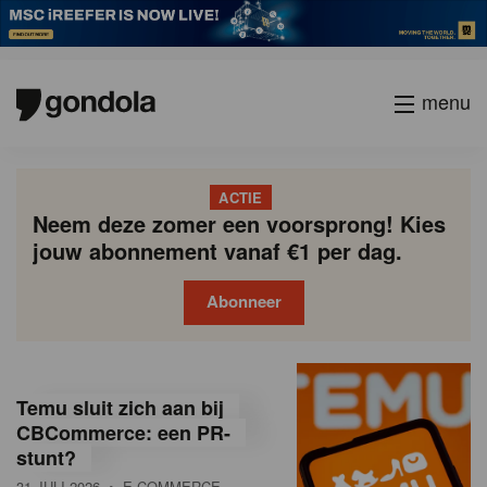
menu
ACTIE
Neem deze zomer een voorsprong! Kies
jouw abonnement vanaf €1 per dag.
Abonneer
G
Gondola
Gondola
academy
society
o
Temu sluit zich aan bij
n
CBCommerce: een PR-
stunt?
d
31 JULI 2026
• E-COMMERCE