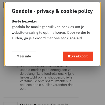
Gondola - privacy & cookie policy
Foodservice - Joint
Beste bezoeker
WOE
9
business planning
gondola.be maakt gebruik van cookies om je
website-ervaring te optimaliseren. Door verder te
SEP
Intro to Negotiation: Succes aan de
onderhandelingstafel is geen toeval!
surfen, ga je akkoord met ons
cookiebeleid
.
Into Retail - Sold out
DI
Meer info
Ik ga akkoord
15
Mis deze unieke kans niet om het
Belgische retaillandschap volledig te
SEP
doorgronden. In deze essentiële
update ontdek je de strategieën van
de belangrijkste foodretailers, krijg je
helder zicht op het shopperprofiel en
verzamel je onmisbare inzichten in
een sector die sneller verandert dan
ooit.