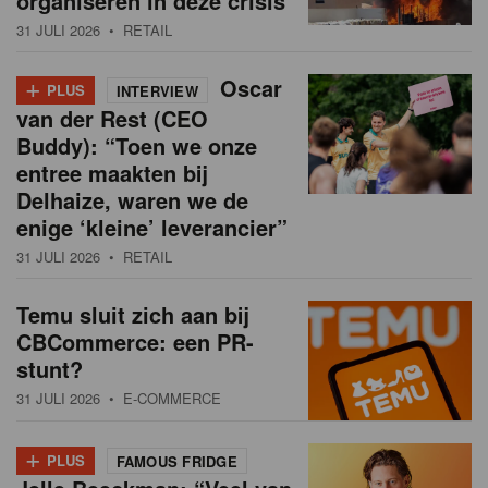
organiseren in deze crisis
31 JULI 2026
• RETAIL
+
Oscar
PLUS
INTERVIEW
van der Rest (CEO
Buddy): “Toen we onze
entree maakten bij
Delhaize, waren we de
enige ‘kleine’ leverancier”
31 JULI 2026
• RETAIL
Temu sluit zich aan bij
CBCommerce: een PR-
stunt?
31 JULI 2026
• E-COMMERCE
+
PLUS
FAMOUS FRIDGE