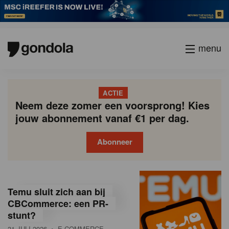
menu
ACTIE
Neem deze zomer een voorsprong! Kies
jouw abonnement vanaf €1 per dag.
Abonneer
G
Gondola
Gondola
academy
society
o
Temu sluit zich aan bij
n
CBCommerce: een PR-
stunt?
d
31 JULI 2026
• E-COMMERCE