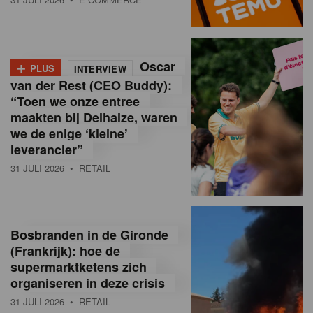
o
l
+
Oscar
a
PLUS
INTERVIEW
van der Rest (CEO Buddy):
M
“Toen we onze entree
maakten bij Delhaize, waren
a
we de enige ‘kleine’
g
leverancier”
31 JULI 2026
• RETAIL
a
z
i
Bosbranden in de Gironde
n
(Frankrijk): hoe de
supermarktketens zich
e
organiseren in deze crisis
,
31 JULI 2026
• RETAIL