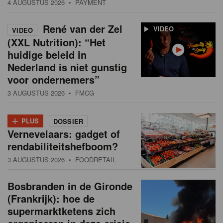
4 AUGUSTUS 2026
• PAYMENT
René van der Zel
VIDEO
VIDEO
(XXL Nutrition): “Het
huidige beleid in
Nederland is niet gunstig
voor ondernemers”
3 AUGUSTUS 2026
• FMCG
+
PLUS
DOSSIER
Vernevelaars: gadget of
rendabiliteitshefboom?
3 AUGUSTUS 2026
• FOODRETAIL
Bosbranden in de Gironde
(Frankrijk): hoe de
supermarktketens zich