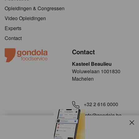
Opleidingen & Congressen
Video Opleidingen
Experts
Contact
Contact
Kasteel Beaulieu
​​​Woluwelaan 1001830
Machelen
+32 2 616 0000
info@gondola.be
Slui
Volg ons op