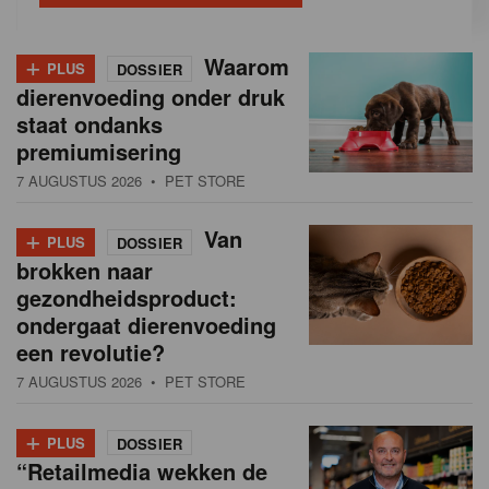
+
Waarom
PLUS
DOSSIER
dierenvoeding onder druk
staat ondanks
premiumisering
7 AUGUSTUS 2026
• PET STORE
+
Van
PLUS
DOSSIER
brokken naar
gezondheidsproduct:
ondergaat dierenvoeding
een revolutie?
7 AUGUSTUS 2026
• PET STORE
+
PLUS
DOSSIER
“Retailmedia wekken de