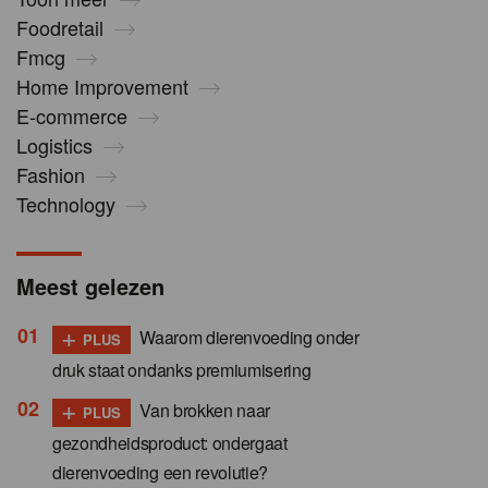
Foodretail
Fmcg
Home Improvement
E-commerce
Logistics
Fashion
Technology
Meest gelezen
+
Waarom dierenvoeding onder
PLUS
druk staat ondanks premiumisering
+
Van brokken naar
PLUS
gezondheidsproduct: ondergaat
dierenvoeding een revolutie?