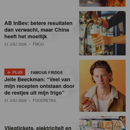
R
e
AB InBev: betere resultaten
t
dan verwacht, maar China
heeft het moeilijk
a
31 JULI 2026
• FMCG
i
l
+
i
PLUS
FAMOUS FRIDGE
Jelle Beeckman: “Veel van
n
mijn recepten ontstaan door
B
de restjes uit mijn frigo”
31 JULI 2026
• FOODRETAIL
e
l
g
Vliegtickets, elektriciteit en