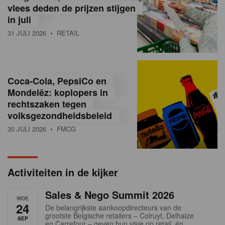
vlees deden de prijzen stijgen
i
in juli
ë
31 JULI 2026
• RETAIL
,
R
Coca-Cola, PepsiCo en
e
Mondelēz: koplopers in
t
rechtszaken tegen
volksgezondheidsbeleid
a
30 JULI 2026
• FMCG
i
l
Activiteiten in de kijker
n
Sales & Nego Summit 2026
e
WOE
24
De belangrijkste aankoopdirecteurs van de
w
grootste Belgische retailers – Colruyt, Delhaize
SEP
en Carrefour – geven hun visie op retail, én