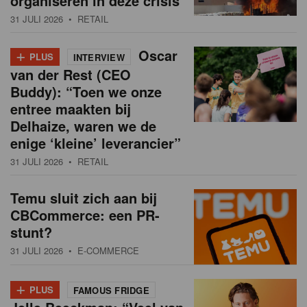
organiseren in deze crisis
31 JULI 2026
• RETAIL
+
Oscar
PLUS
INTERVIEW
van der Rest (CEO
Buddy): “Toen we onze
entree maakten bij
Delhaize, waren we de
enige ‘kleine’ leverancier”
31 JULI 2026
• RETAIL
Temu sluit zich aan bij
CBCommerce: een PR-
stunt?
31 JULI 2026
• E-COMMERCE
+
PLUS
FAMOUS FRIDGE