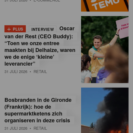
o
l
+
Oscar
a
PLUS
INTERVIEW
van der Rest (CEO Buddy):
M
“Toen we onze entree
maakten bij Delhaize, waren
a
we de enige ‘kleine’
g
leverancier”
31 JULI 2026
• RETAIL
a
z
i
Bosbranden in de Gironde
n
(Frankrijk): hoe de
supermarktketens zich
e
organiseren in deze crisis
,
31 JULI 2026
• RETAIL