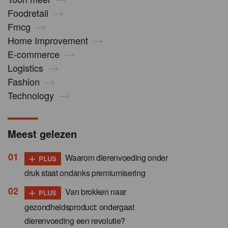
Foodretail
Fmcg
Home Improvement
E-commerce
Logistics
Fashion
Technology
Meest gelezen
+
Waarom dierenvoeding onder
PLUS
druk staat ondanks premiumisering
+
Van brokken naar
PLUS
gezondheidsproduct: ondergaat
dierenvoeding een revolutie?