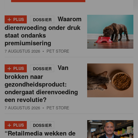
+
Waarom
PLUS
DOSSIER
dierenvoeding onder druk
staat ondanks
premiumisering
7 AUGUSTUS 2026
• PET STORE
+
Van
PLUS
DOSSIER
brokken naar
gezondheidsproduct:
ondergaat dierenvoeding
een revolutie?
7 AUGUSTUS 2026
• PET STORE
+
PLUS
DOSSIER
“Retailmedia wekken de