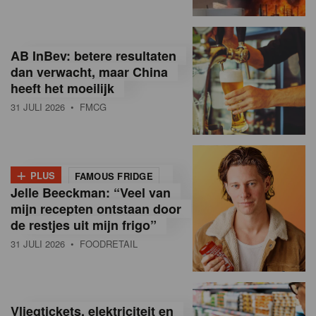
R
e
AB InBev: betere resultaten
t
dan verwacht, maar China
heeft het moeilijk
a
31 JULI 2026
• FMCG
i
l
+
i
PLUS
FAMOUS FRIDGE
Jelle Beeckman: “Veel van
n
mijn recepten ontstaan door
B
de restjes uit mijn frigo”
31 JULI 2026
• FOODRETAIL
e
l
g
Vliegtickets, elektriciteit en