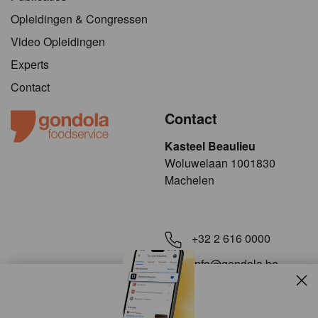
Opleidingen & Congressen
Video Opleidingen
Experts
Contact
Contact
Kasteel Beaulieu
​​​Woluwelaan 1001830
Machelen
+32 2 616 0000
info@gondola.be
Slui
Volg ons op