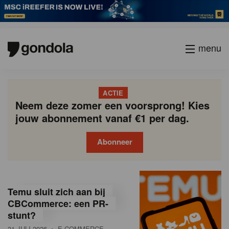
menu
ACTIE
Neem deze zomer een voorsprong! Kies
jouw abonnement vanaf €1 per dag.
Abonneer
G
Gondola
Gondola
academy
society
o
Temu sluit zich aan bij
n
CBCommerce: een PR-
stunt?
d
31 JULI 2026
• E-COMMERCE