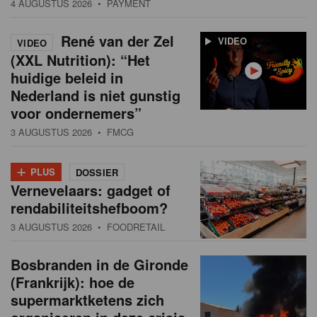
4 AUGUSTUS 2026
• PAYMENT
René van der Zel
VIDEO
VIDEO
(XXL Nutrition): “Het
huidige beleid in
Nederland is niet gunstig
voor ondernemers”
3 AUGUSTUS 2026
• FMCG
+
PLUS
DOSSIER
Vernevelaars: gadget of
rendabiliteitshefboom?
3 AUGUSTUS 2026
• FOODRETAIL
Bosbranden in de Gironde
(Frankrijk): hoe de
supermarktketens zich