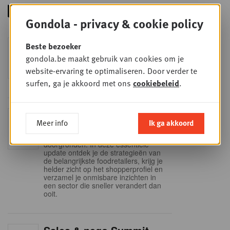
Gondola - privacy & cookie policy
Foodservice - Joint
Beste bezoeker
WOE
9
business planning
gondola.be maakt gebruik van cookies om je
website-ervaring te optimaliseren. Door verder te
SEP
Intro to Negotiation: Succes aan de
onderhandelingstafel is geen toeval!
surfen, ga je akkoord met ons
cookiebeleid
.
Into Retail - Sold out
DI
Meer info
Ik ga akkoord
15
Mis deze unieke kans niet om het
Belgische retaillandschap volledig te
SEP
doorgronden. In deze essentiële
update ontdek je de strategieën van
de belangrijkste foodretailers, krijg je
helder zicht op het shopperprofiel en
verzamel je onmisbare inzichten in
een sector die sneller verandert dan
ooit.