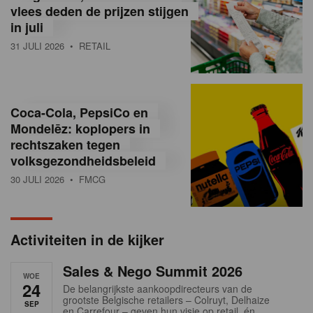
vlees deden de prijzen stijgen
i
in juli
ë
31 JULI 2026
• RETAIL
,
R
Coca-Cola, PepsiCo en
e
Mondelēz: koplopers in
t
rechtszaken tegen
volksgezondheidsbeleid
a
30 JULI 2026
• FMCG
i
l
Activiteiten in de kijker
n
Sales & Nego Summit 2026
e
WOE
24
De belangrijkste aankoopdirecteurs van de
w
grootste Belgische retailers – Colruyt, Delhaize
SEP
en Carrefour – geven hun visie op retail, én