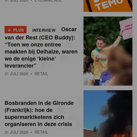
o
l
+
Oscar
a
PLUS
INTERVIEW
van der Rest (CEO Buddy):
M
“Toen we onze entree
maakten bij Delhaize, waren
a
we de enige ‘kleine’
g
leverancier”
31 JULI 2026
• RETAIL
a
z
i
Bosbranden in de Gironde
n
(Frankrijk): hoe de
supermarktketens zich
e
organiseren in deze crisis
,
31 JULI 2026
• RETAIL