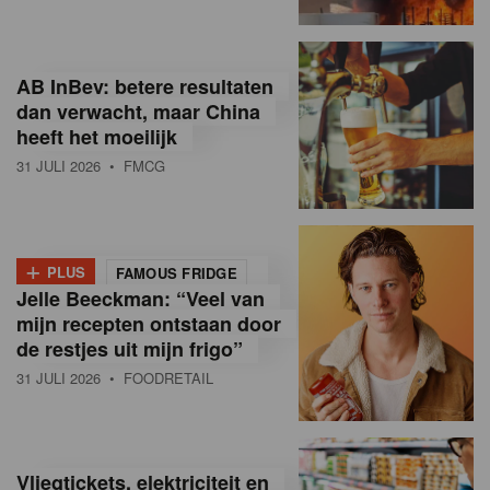
R
e
AB InBev: betere resultaten
t
dan verwacht, maar China
heeft het moeilijk
a
31 JULI 2026
• FMCG
i
l
+
i
PLUS
FAMOUS FRIDGE
Jelle Beeckman: “Veel van
n
mijn recepten ontstaan door
B
de restjes uit mijn frigo”
31 JULI 2026
• FOODRETAIL
e
l
g
Vliegtickets, elektriciteit en