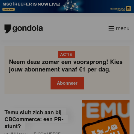
menu
ACTIE
Neem deze zomer een voorsprong! Kies
jouw abonnement vanaf €1 per dag.
Abonneer
G
Gondola
Gondola
academy
society
o
Temu sluit zich aan bij
n
CBCommerce: een PR-
stunt?
d
31 JULI 2026
• E-COMMERCE