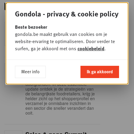
Gondola - privacy & cookie policy
Foodservice - Joint
Beste bezoeker
WOE
9
business planning
gondola.be maakt gebruik van cookies om je
website-ervaring te optimaliseren. Door verder te
SEP
Intro to Negotiation: Succes aan de
onderhandelingstafel is geen toeval!
surfen, ga je akkoord met ons
cookiebeleid
.
Into Retail - Sold out
DI
Meer info
Ik ga akkoord
15
Mis deze unieke kans niet om het
Belgische retaillandschap volledig te
SEP
doorgronden. In deze essentiële
update ontdek je de strategieën van
de belangrijkste foodretailers, krijg je
helder zicht op het shopperprofiel en
verzamel je onmisbare inzichten in
een sector die sneller verandert dan
ooit.