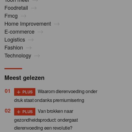
Foodretail
Fmcg
Home Improvement
E-commerce
Logistics
Fashion
Technology
Meest gelezen
+
Waarom dierenvoeding onder
PLUS
druk staat ondanks premiumisering
+
Van brokken naar
PLUS
gezondheidsproduct: ondergaat
dierenvoeding een revolutie?