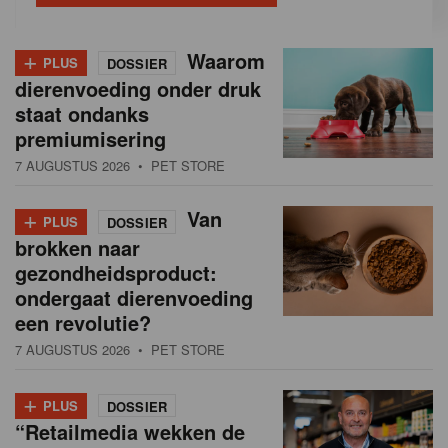
+
Waarom
PLUS
DOSSIER
dierenvoeding onder druk
staat ondanks
premiumisering
7 AUGUSTUS 2026
• PET STORE
+
Van
PLUS
DOSSIER
brokken naar
gezondheidsproduct:
ondergaat dierenvoeding
een revolutie?
7 AUGUSTUS 2026
• PET STORE
+
PLUS
DOSSIER
“Retailmedia wekken de