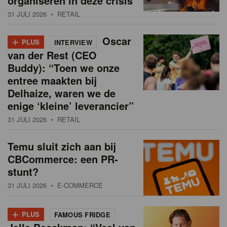
organiseren in deze crisis
31 JULI 2026
• RETAIL
+
Oscar
PLUS
INTERVIEW
van der Rest (CEO
Buddy): “Toen we onze
entree maakten bij
Delhaize, waren we de
enige ‘kleine’ leverancier”
31 JULI 2026
• RETAIL
Temu sluit zich aan bij
CBCommerce: een PR-
stunt?
31 JULI 2026
• E-COMMERCE
+
PLUS
FAMOUS FRIDGE