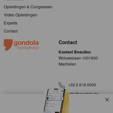
Opleidingen & Congressen
Video Opleidingen
Experts
Contact
Contact
Kasteel Beaulieu
​​​Woluwelaan 1001830
Machelen
+32 2 616 0000
info@gondola.be
Slui
Volg ons op