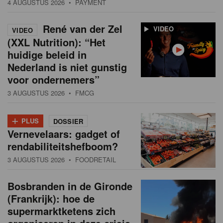
4 AUGUSTUS 2026
• PAYMENT
René van der Zel
VIDEO
VIDEO
(XXL Nutrition): “Het
huidige beleid in
Nederland is niet gunstig
voor ondernemers”
3 AUGUSTUS 2026
• FMCG
+
PLUS
DOSSIER
Vernevelaars: gadget of
rendabiliteitshefboom?
3 AUGUSTUS 2026
• FOODRETAIL
Bosbranden in de Gironde
(Frankrijk): hoe de
supermarktketens zich