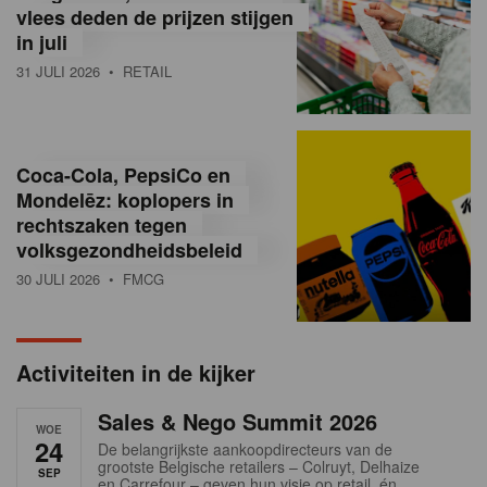
vlees deden de prijzen stijgen
i
in juli
ë
31 JULI 2026
• RETAIL
,
R
Coca-Cola, PepsiCo en
e
Mondelēz: koplopers in
t
rechtszaken tegen
volksgezondheidsbeleid
a
30 JULI 2026
• FMCG
i
l
Activiteiten in de kijker
n
Sales & Nego Summit 2026
e
WOE
24
De belangrijkste aankoopdirecteurs van de
w
grootste Belgische retailers – Colruyt, Delhaize
SEP
en Carrefour – geven hun visie op retail, én