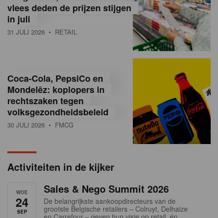
vlees deden de prijzen stijgen
i
in juli
ë
31 JULI 2026
• RETAIL
,
R
Coca-Cola, PepsiCo en
e
Mondelēz: koplopers in
t
rechtszaken tegen
volksgezondheidsbeleid
a
30 JULI 2026
• FMCG
i
l
Activiteiten in de kijker
n
Sales & Nego Summit 2026
e
WOE
24
De belangrijkste aankoopdirecteurs van de
w
grootste Belgische retailers – Colruyt, Delhaize
SEP
en Carrefour – geven hun visie op retail, én