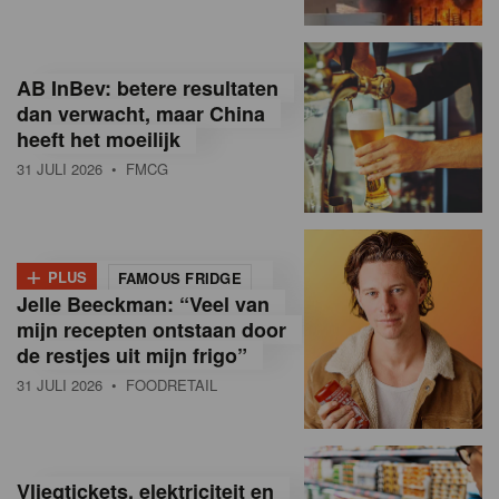
R
e
AB InBev: betere resultaten
t
dan verwacht, maar China
heeft het moeilijk
a
31 JULI 2026
• FMCG
i
l
+
i
PLUS
FAMOUS FRIDGE
Jelle Beeckman: “Veel van
n
mijn recepten ontstaan door
B
de restjes uit mijn frigo”
31 JULI 2026
• FOODRETAIL
e
l
g
Vliegtickets, elektriciteit en