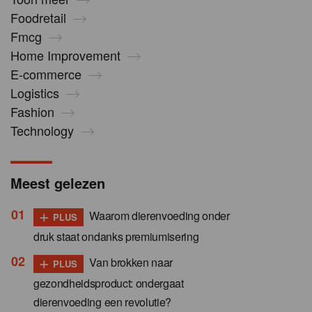
Foodretail
Fmcg
Home Improvement
E-commerce
Logistics
Fashion
Technology
Meest gelezen
+
Waarom dierenvoeding onder
PLUS
druk staat ondanks premiumisering
+
Van brokken naar
PLUS
gezondheidsproduct: ondergaat
dierenvoeding een revolutie?