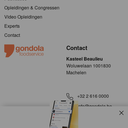
Opleidingen & Congressen
Video Opleidingen
Experts
Contact
Contact
Kasteel Beaulieu
​​​Woluwelaan 1001830
Machelen
+32 2 616 0000
info@gondola.be
Slui
Volg ons op