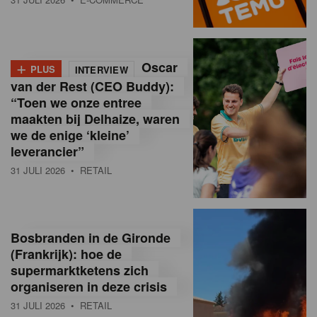
o
l
+
Oscar
a
PLUS
INTERVIEW
van der Rest (CEO Buddy):
M
“Toen we onze entree
maakten bij Delhaize, waren
a
we de enige ‘kleine’
g
leverancier”
31 JULI 2026
• RETAIL
a
z
i
Bosbranden in de Gironde
n
(Frankrijk): hoe de
supermarktketens zich
e
organiseren in deze crisis
,
31 JULI 2026
• RETAIL