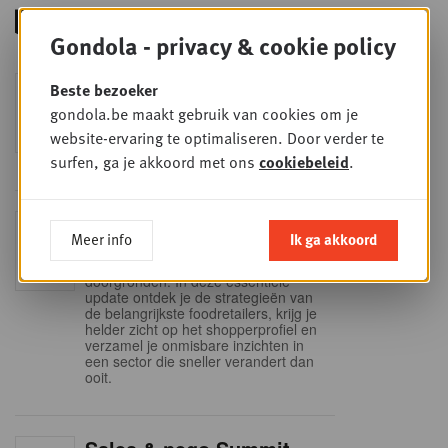
Gondola - privacy & cookie policy
Foodservice - Joint
Beste bezoeker
WOE
9
business planning
gondola.be maakt gebruik van cookies om je
website-ervaring te optimaliseren. Door verder te
SEP
Intro to Negotiation: Succes aan de
onderhandelingstafel is geen toeval!
surfen, ga je akkoord met ons
cookiebeleid
.
Into Retail - Sold out
DI
Meer info
Ik ga akkoord
15
Mis deze unieke kans niet om het
Belgische retaillandschap volledig te
SEP
doorgronden. In deze essentiële
update ontdek je de strategieën van
de belangrijkste foodretailers, krijg je
helder zicht op het shopperprofiel en
verzamel je onmisbare inzichten in
een sector die sneller verandert dan
ooit.