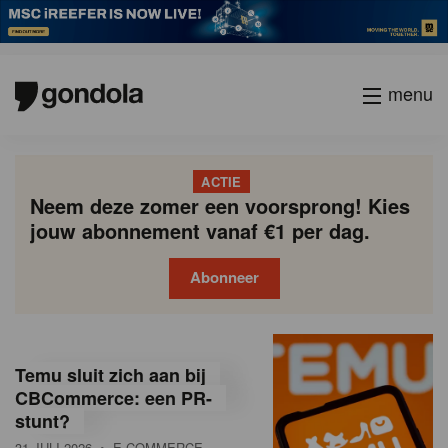
menu
ACTIE
Neem deze zomer een voorsprong! Kies
jouw abonnement vanaf €1 per dag.
Abonneer
G
Gondola
Gondola
academy
society
o
Temu sluit zich aan bij
n
CBCommerce: een PR-
stunt?
d
31 JULI 2026
• E-COMMERCE