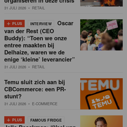
organiseren in deze crisis
31 JULI 2026
• RETAIL
+
Oscar
PLUS
INTERVIEW
van der Rest (CEO
Buddy): “Toen we onze
entree maakten bij
Delhaize, waren we de
enige ‘kleine’ leverancier”
31 JULI 2026
• RETAIL
Temu sluit zich aan bij
CBCommerce: een PR-
stunt?
31 JULI 2026
• E-COMMERCE
+
PLUS
FAMOUS FRIDGE