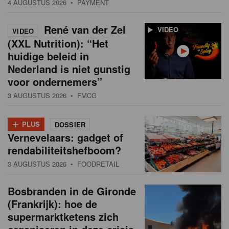
4 AUGUSTUS 2026
• PAYMENT
René van der Zel
VIDEO
VIDEO
(XXL Nutrition): “Het
huidige beleid in
Nederland is niet gunstig
voor ondernemers”
3 AUGUSTUS 2026
• FMCG
+
PLUS
DOSSIER
Vernevelaars: gadget of
rendabiliteitshefboom?
3 AUGUSTUS 2026
• FOODRETAIL
Bosbranden in de Gironde
(Frankrijk): hoe de
supermarktketens zich