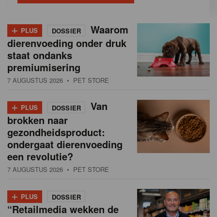
+
Waarom
PLUS
DOSSIER
dierenvoeding onder druk
staat ondanks
premiumisering
7 AUGUSTUS 2026
• PET STORE
+
Van
PLUS
DOSSIER
brokken naar
gezondheidsproduct:
ondergaat dierenvoeding
een revolutie?
7 AUGUSTUS 2026
• PET STORE
+
PLUS
DOSSIER
“Retailmedia wekken de