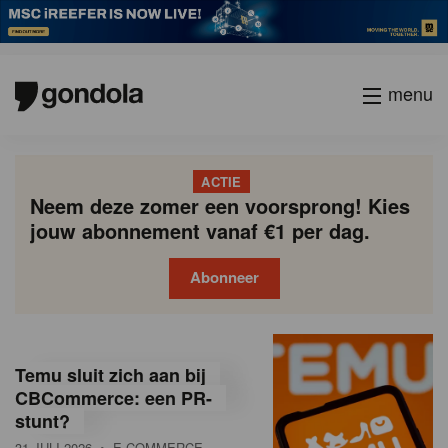
menu
ACTIE
Neem deze zomer een voorsprong! Kies
jouw abonnement vanaf €1 per dag.
Abonneer
G
Gondola
Gondola
academy
society
o
Temu sluit zich aan bij
n
CBCommerce: een PR-
stunt?
d
31 JULI 2026
• E-COMMERCE