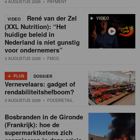
4 AUGUSTUS 2026
• PAYMENT
René van der Zel
VIDEO
VIDEO
(XXL Nutrition): “Het
huidige beleid in
Nederland is niet gunstig
voor ondernemers”
3 AUGUSTUS 2026
• FMCG
+
PLUS
DOSSIER
Vernevelaars: gadget of
rendabiliteitshefboom?
3 AUGUSTUS 2026
• FOODRETAIL
Bosbranden in de Gironde
(Frankrijk): hoe de
supermarktketens zich