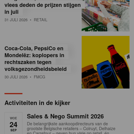
vlees deden de prijzen stijgen
i
in juli
ë
31 JULI 2026
• RETAIL
,
R
Coca-Cola, PepsiCo en
e
Mondelēz: koplopers in
t
rechtszaken tegen
volksgezondheidsbeleid
a
30 JULI 2026
• FMCG
i
l
Activiteiten in de kijker
n
Sales & Nego Summit 2026
e
WOE
24
De belangrijkste aankoopdirecteurs van de
w
grootste Belgische retailers – Colruyt, Delhaize
SEP
en Carrefour – geven hun visie op retail, én