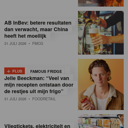
R
e
AB InBev: betere resultaten
t
dan verwacht, maar China
heeft het moeilijk
a
31 JULI 2026
• FMCG
i
l
+
i
PLUS
FAMOUS FRIDGE
Jelle Beeckman: “Veel van
n
mijn recepten ontstaan door
B
de restjes uit mijn frigo”
31 JULI 2026
• FOODRETAIL
e
l
g
Vliegtickets, elektriciteit en