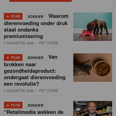
+
Waarom
PLUS
DOSSIER
dierenvoeding onder druk
staat ondanks
premiumisering
7 AUGUSTUS 2026
• PET STORE
+
Van
PLUS
DOSSIER
brokken naar
gezondheidsproduct:
ondergaat dierenvoeding
een revolutie?
7 AUGUSTUS 2026
• PET STORE
+
PLUS
DOSSIER
“Retailmedia wekken de