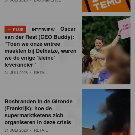
o
l
+
Oscar
a
PLUS
INTERVIEW
van der Rest (CEO Buddy):
M
“Toen we onze entree
maakten bij Delhaize, waren
a
we de enige ‘kleine’
g
leverancier”
31 JULI 2026
• RETAIL
a
z
i
Bosbranden in de Gironde
n
(Frankrijk): hoe de
supermarktketens zich
e
organiseren in deze crisis
,
31 JULI 2026
• RETAIL