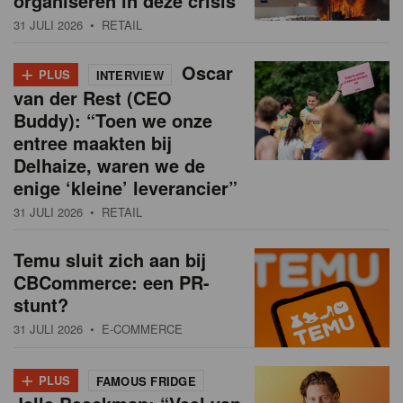
organiseren in deze crisis
31 JULI 2026
• RETAIL
+
Oscar
PLUS
INTERVIEW
van der Rest (CEO
Buddy): “Toen we onze
entree maakten bij
Delhaize, waren we de
enige ‘kleine’ leverancier”
31 JULI 2026
• RETAIL
Temu sluit zich aan bij
CBCommerce: een PR-
stunt?
31 JULI 2026
• E-COMMERCE
+
PLUS
FAMOUS FRIDGE