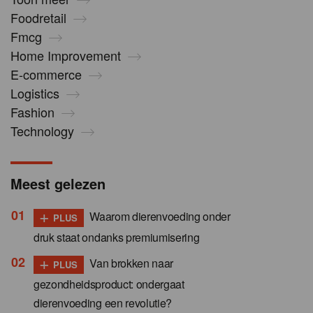
Foodretail
Fmcg
Home Improvement
E-commerce
Logistics
Fashion
Technology
Meest gelezen
+
Waarom dierenvoeding onder
PLUS
druk staat ondanks premiumisering
+
Van brokken naar
PLUS
gezondheidsproduct: ondergaat
dierenvoeding een revolutie?