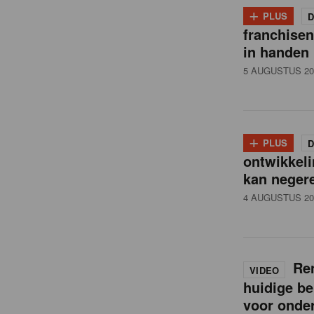
i
+
PLUS
D
franchise
l
in handen
5 AUGUSTUS 20
n
e
+
PLUS
D
ontwikkeli
w
kan neger
4 AUGUSTUS 20
s
Ren
VIDEO
huidige be
voor onde