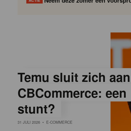
Neem deze zomer een voorspro
ACTIE
G
Gondola
Gondola
academy
society
o
n
d
Temu sluit zich aan
CBCommerce: een 
o
stunt?
l
31 JULI 2026
• E-COMMERCE