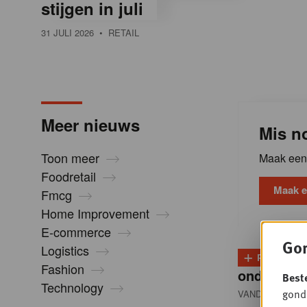
stijgen in juli
l
31 JULI 2026
• RETAIL
i
n
Meer nieuws
Mis no
B
Toon meer
Maak een 
Foodretail
e
Maak e
Fmcg
Home Improvement
l
E-commerce
Gon
Logistics
+
PLUS
D
g
Fashion
onder dru
Best
Technology
gondo
VANDAAG 13:00