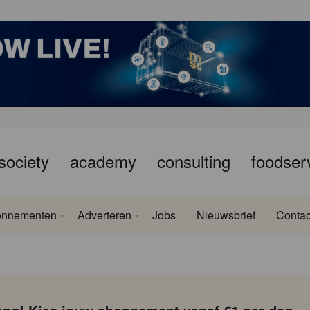
society
academy
consulting
foodser
onnementen
Adverteren
Jobs
Nieuwsbrief
Contac