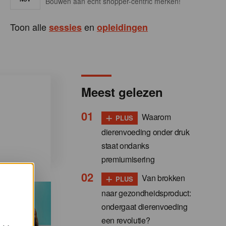
Bouwen aan écht shopper-centric merken!
Toon alle
en
sessies
opleidingen
Meest gelezen
+
Waarom
PLUS
dierenvoeding onder druk
staat ondanks
premiumisering
+
Van brokken
PLUS
naar gezondheidsproduct:
ondergaat dierenvoeding
een revolutie?