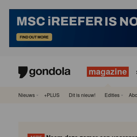
magazine
Nieuws
+PLUS
Dit is nieuw!
Edities
Ab