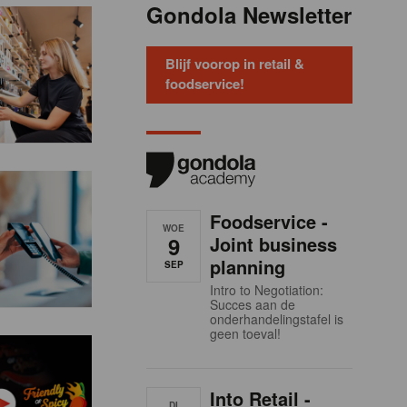
Gondola Newsletter
Blijf voorop in retail &
foodservice!
Foodservice -
WOE
9
Joint business
planning
SEP
Intro to Negotiation:
Succes aan de
onderhandelingstafel is
geen toeval!
Into Retail -
DI