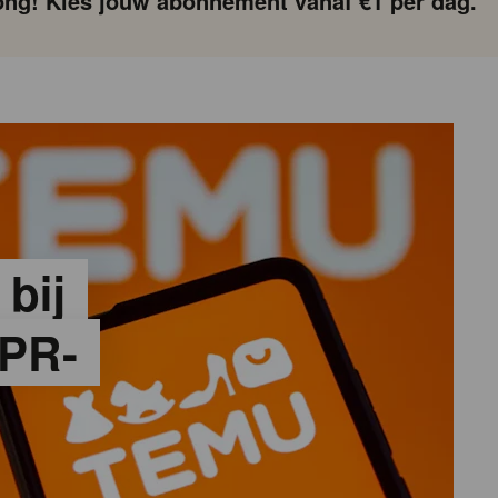
ng! Kies jouw abonnement vanaf €1 per dag.
 bij
PR-