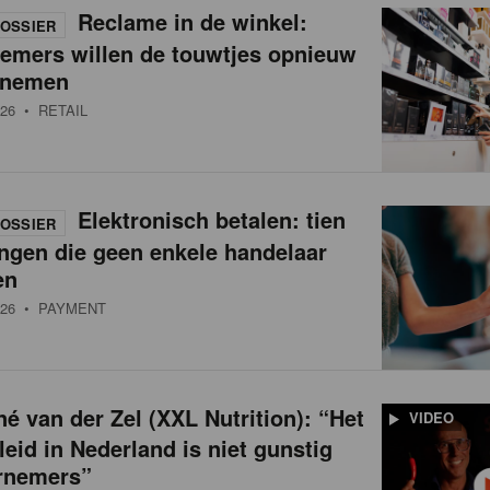
Reclame in de winkel:
OSSIER
nemers willen de touwtjes opnieuw
 nemen
26
• RETAIL
Elektronisch betalen: tien
OSSIER
ngen die geen enkele handelaar
en
26
• PAYMENT
é van der Zel (XXL Nutrition): “Het
VIDEO
leid in Nederland is niet gunstig
rnemers”