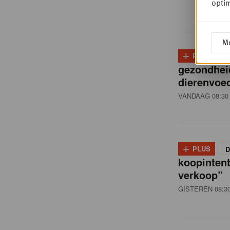
i
optim
ë
Me
+
PLUS
D
,
gezondhei
dierenvoed
R
VANDAAG 08:30
e
+
PLUS
D
t
koopintent
verkoop”
GISTEREN 08:3
a