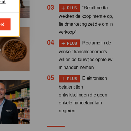
eid
.
+
“Retailmedia
PLUS
wekken de koopintentie op,
fieldmarketing zet die om in
ord
verkoop”
+
Reclame in de
PLUS
winkel: franchisenemers
willen de touwtjes opnieuw
in handen nemen
+
Elektronisch
PLUS
betalen: tien
ontwikkelingen die geen
enkele handelaar kan
negeren