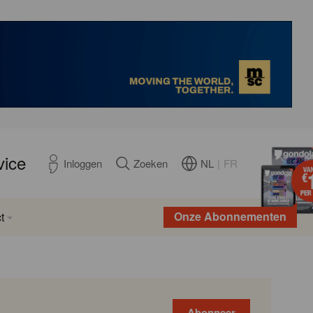
vice
NL
|
FR
Inloggen
Zoeken
Onze Abonnementen
t
Abonneer