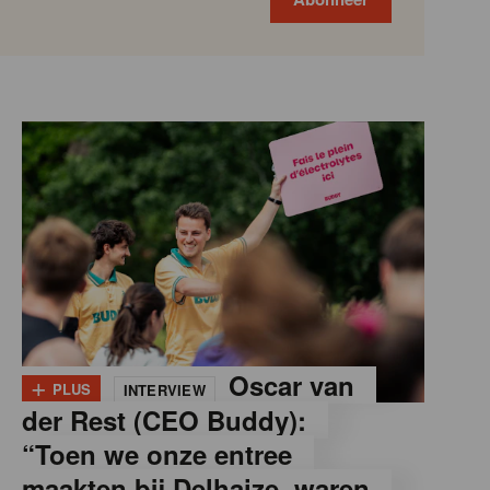
+
Oscar van
PLUS
INTERVIEW
der Rest (CEO Buddy):
“Toen we onze entree
maakten bij Delhaize, waren