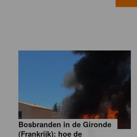
a
M
a
g
a
z
i
Bosbranden in de Gironde
n
(Frankrijk): hoe de