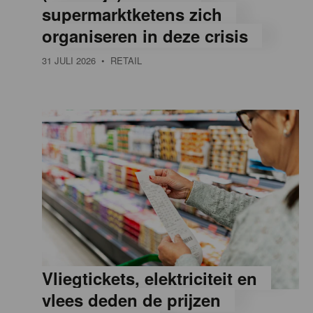
supermarktketens zich
e
organiseren in deze crisis
31 JULI 2026
• RETAIL
,
R
e
t
a
Vliegtickets, elektriciteit en
i
vlees deden de prijzen