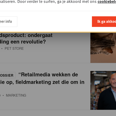
aliseren. Door verder te surfen, ga je akkoord met ons
cookiebel
er info
Ik ga akko
Van brokken naar
OSSIER
dsproduct: ondergaat
ing een revolutie?
• PET STORE
“Retailmedia wekken de
OSSIER
ie op, fieldmarketing zet die om in
0
• MARKETING