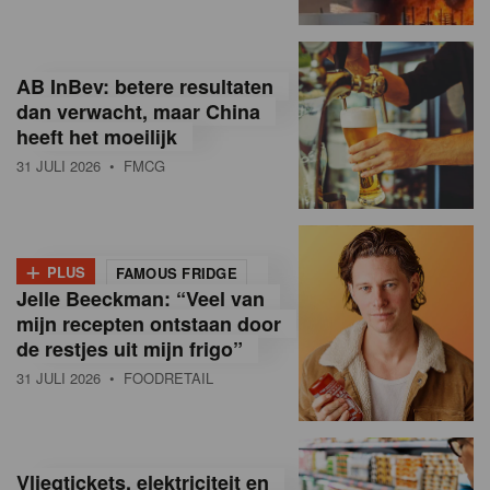
R
e
AB InBev: betere resultaten
t
dan verwacht, maar China
heeft het moeilijk
a
31 JULI 2026
• FMCG
i
l
+
i
PLUS
FAMOUS FRIDGE
Jelle Beeckman: “Veel van
n
mijn recepten ontstaan door
B
de restjes uit mijn frigo”
31 JULI 2026
• FOODRETAIL
e
l
g
Vliegtickets, elektriciteit en