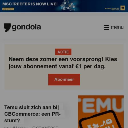
menu
ACTIE
Neem deze zomer een voorsprong! Kies
jouw abonnement vanaf €1 per dag.
Abonneer
G
Gondola
Gondola
academy
society
o
Temu sluit zich aan bij
n
CBCommerce: een PR-
stunt?
d
31 JULI 2026
• E-COMMERCE