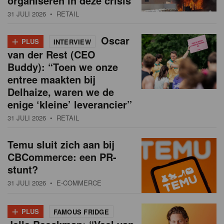
organiseren in deze crisis
31 JULI 2026
• RETAIL
+
Oscar
PLUS
INTERVIEW
van der Rest (CEO
Buddy): “Toen we onze
entree maakten bij
Delhaize, waren we de
enige ‘kleine’ leverancier”
31 JULI 2026
• RETAIL
Temu sluit zich aan bij
CBCommerce: een PR-
stunt?
31 JULI 2026
• E-COMMERCE
+
PLUS
FAMOUS FRIDGE