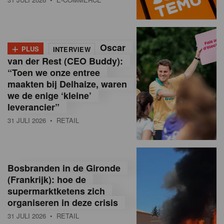
o
l
+
Oscar
a
PLUS
INTERVIEW
van der Rest (CEO Buddy):
M
“Toen we onze entree
maakten bij Delhaize, waren
a
we de enige ‘kleine’
g
leverancier”
31 JULI 2026
• RETAIL
a
z
i
Bosbranden in de Gironde
n
(Frankrijk): hoe de
supermarktketens zich
e
organiseren in deze crisis
,
31 JULI 2026
• RETAIL