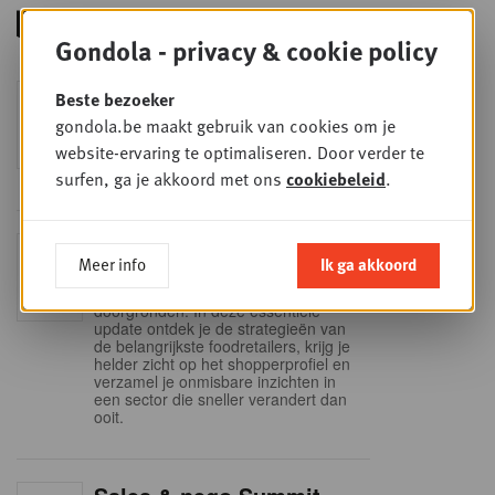
Gondola - privacy & cookie policy
Foodservice - Joint
Beste bezoeker
WOE
9
business planning
gondola.be maakt gebruik van cookies om je
website-ervaring te optimaliseren. Door verder te
SEP
Intro to Negotiation: Succes aan de
onderhandelingstafel is geen toeval!
surfen, ga je akkoord met ons
cookiebeleid
.
Into Retail - Sold out
DI
Meer info
Ik ga akkoord
15
Mis deze unieke kans niet om het
Belgische retaillandschap volledig te
SEP
doorgronden. In deze essentiële
update ontdek je de strategieën van
de belangrijkste foodretailers, krijg je
helder zicht op het shopperprofiel en
verzamel je onmisbare inzichten in
een sector die sneller verandert dan
ooit.