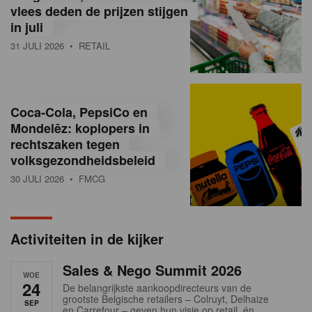
vlees deden de prijzen stijgen
i
in juli
ë
31 JULI 2026
• RETAIL
,
R
Coca-Cola, PepsiCo en
e
Mondelēz: koplopers in
t
rechtszaken tegen
volksgezondheidsbeleid
a
30 JULI 2026
• FMCG
i
l
Activiteiten in de kijker
n
Sales & Nego Summit 2026
e
WOE
24
De belangrijkste aankoopdirecteurs van de
w
grootste Belgische retailers – Colruyt, Delhaize
SEP
en Carrefour – geven hun visie op retail, én