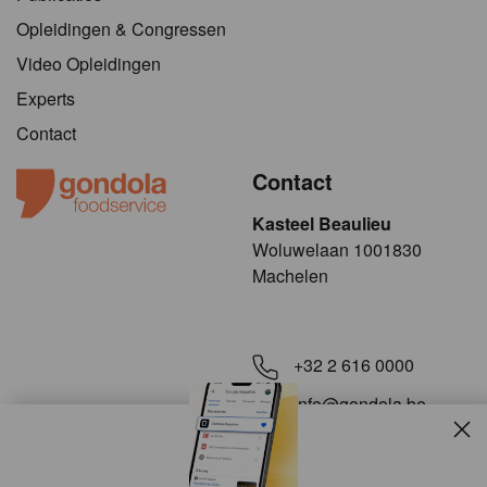
Opleidingen & Congressen
Video Opleidingen
Experts
Contact
Contact
Kasteel Beaulieu
​​​Woluwelaan 1001830
Machelen
+32 2 616 0000
info@gondola.be
Slui
Volg ons op