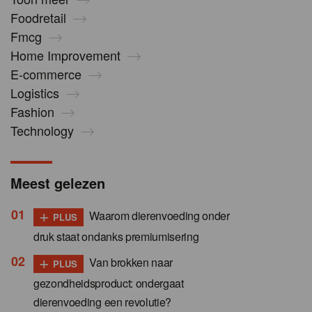
Foodretail
Fmcg
Home Improvement
E-commerce
Logistics
Fashion
Technology
Meest gelezen
+
Waarom dierenvoeding onder
PLUS
druk staat ondanks premiumisering
+
Van brokken naar
PLUS
gezondheidsproduct: ondergaat
dierenvoeding een revolutie?