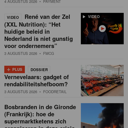
4 AUGUSTUS 2026
• PAYMENT
René van der Zel
VIDEO
VIDEO
(XXL Nutrition): “Het
huidige beleid in
Nederland is niet gunstig
voor ondernemers”
3 AUGUSTUS 2026
• FMCG
+
PLUS
DOSSIER
Vernevelaars: gadget of
rendabiliteitshefboom?
3 AUGUSTUS 2026
• FOODRETAIL
Bosbranden in de Gironde
(Frankrijk): hoe de
supermarktketens zich