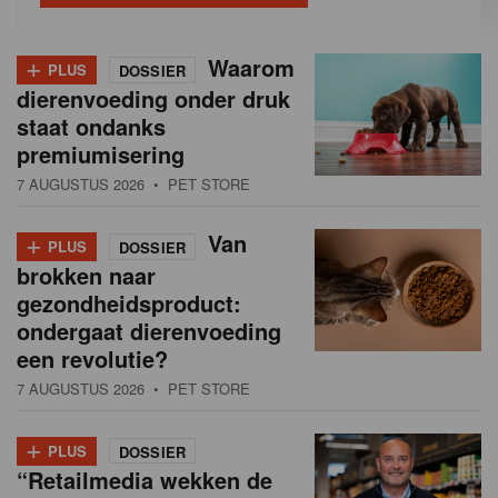
+
Waarom
PLUS
DOSSIER
dierenvoeding onder druk
staat ondanks
premiumisering
7 AUGUSTUS 2026
• PET STORE
+
Van
PLUS
DOSSIER
brokken naar
gezondheidsproduct:
ondergaat dierenvoeding
een revolutie?
7 AUGUSTUS 2026
• PET STORE
+
PLUS
DOSSIER
“Retailmedia wekken de