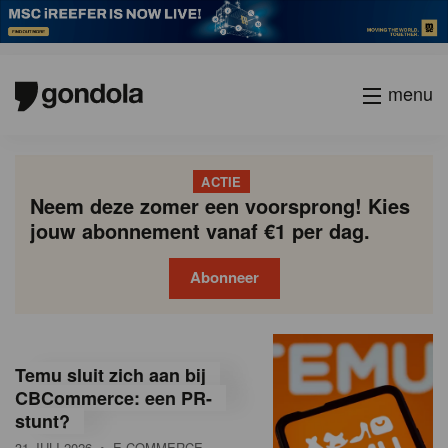
menu
ACTIE
Neem deze zomer een voorsprong! Kies
jouw abonnement vanaf €1 per dag.
Abonneer
G
Gondola
Gondola
academy
society
o
Temu sluit zich aan bij
n
CBCommerce: een PR-
stunt?
d
31 JULI 2026
• E-COMMERCE