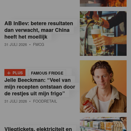
R
e
AB InBev: betere resultaten
t
dan verwacht, maar China
heeft het moeilijk
a
31 JULI 2026
• FMCG
i
l
+
i
PLUS
FAMOUS FRIDGE
Jelle Beeckman: “Veel van
n
mijn recepten ontstaan door
B
de restjes uit mijn frigo”
31 JULI 2026
• FOODRETAIL
e
l
g
Vliegtickets, elektriciteit en