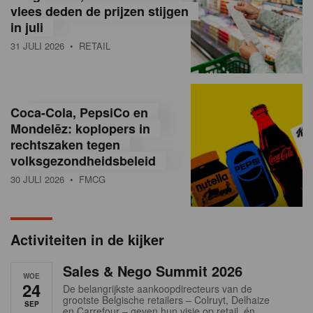
vlees deden de prijzen stijgen
i
in juli
ë
31 JULI 2026
• RETAIL
,
R
Coca-Cola, PepsiCo en
e
Mondelēz: koplopers in
t
rechtszaken tegen
volksgezondheidsbeleid
a
30 JULI 2026
• FMCG
i
l
Activiteiten in de kijker
n
Sales & Nego Summit 2026
e
WOE
24
De belangrijkste aankoopdirecteurs van de
w
grootste Belgische retailers – Colruyt, Delhaize
SEP
en Carrefour – geven hun visie op retail, én