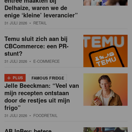
entree maakten bij
Delhaize, waren we de
enige ‘kleine’ leverancier”
31 JULI 2026
• RETAIL
Temu sluit zich aan bij
CBCommerce: een PR-
stunt?
31 JULI 2026
• E-COMMERCE
+
PLUS
FAMOUS FRIDGE
Jelle Beeckman: “Veel van
mijn recepten ontstaan
door de restjes uit mijn
frigo”
31 JULI 2026
• FOODRETAIL
AB InBev: betere