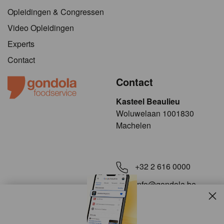
Opleidingen & Congressen
Video Opleidingen
Experts
Contact
Contact
Kasteel Beaulieu
​​​Woluwelaan 1001830
Machelen
+32 2 616 0000
info@gondola.be
Slui
Volg ons op