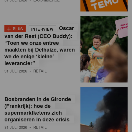
o
l
+
Oscar
a
PLUS
INTERVIEW
van der Rest (CEO Buddy):
M
“Toen we onze entree
maakten bij Delhaize, waren
a
we de enige ‘kleine’
g
leverancier”
31 JULI 2026
• RETAIL
a
z
i
Bosbranden in de Gironde
n
(Frankrijk): hoe de
supermarktketens zich
e
organiseren in deze crisis
,
31 JULI 2026
• RETAIL