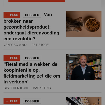
+
Van
PLUS
DOSSIER
brokken naar
gezondheidsproduct:
ondergaat dierenvoeding
een revolutie?
VANDAAG 08:30
• PET STORE
+
PLUS
DOSSIER
“Retailmedia wekken de
koopintentie op,
fieldmarketing zet die om
in verkoop”
GISTEREN 08:30
• MARKETING
+
PLUS
DOSSIER