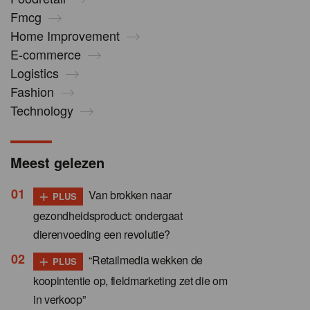
Fmcg
Home Improvement
E-commerce
Logistics
Fashion
Technology
Meest gelezen
+
Van brokken naar
PLUS
gezondheidsproduct: ondergaat
dierenvoeding een revolutie?
+
“Retailmedia wekken de
PLUS
koopintentie op, fieldmarketing zet die om
in verkoop”