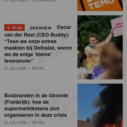
o
l
+
Oscar
a
PLUS
INTERVIEW
van der Rest (CEO Buddy):
M
“Toen we onze entree
maakten bij Delhaize, waren
a
we de enige ‘kleine’
g
leverancier”
31 JULI 2026
• RETAIL
a
z
i
Bosbranden in de Gironde
n
(Frankrijk): hoe de
supermarktketens zich
e
organiseren in deze crisis
,
31 JULI 2026
• RETAIL