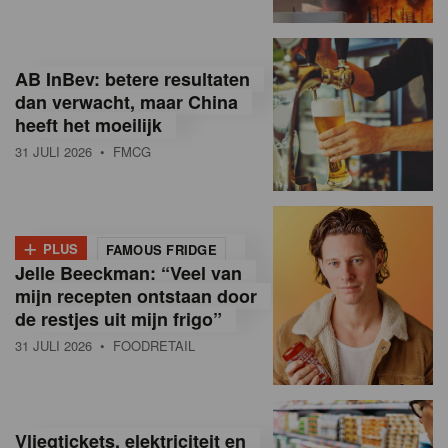
R
e
AB InBev: betere resultaten
t
dan verwacht, maar China
heeft het moeilijk
a
31 JULI 2026
• FMCG
i
l
+
i
PLUS
FAMOUS FRIDGE
Jelle Beeckman: “Veel van
n
mijn recepten ontstaan door
B
de restjes uit mijn frigo”
31 JULI 2026
• FOODRETAIL
e
l
g
Vliegtickets, elektriciteit en