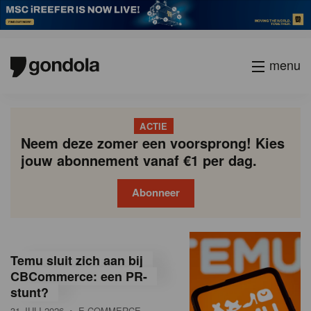
menu
ACTIE
Neem deze zomer een voorsprong! Kies
jouw abonnement vanaf €1 per dag.
Abonneer
G
Gondola
Gondola
academy
society
o
Temu sluit zich aan bij
n
CBCommerce: een PR-
stunt?
d
31 JULI 2026
• E-COMMERCE