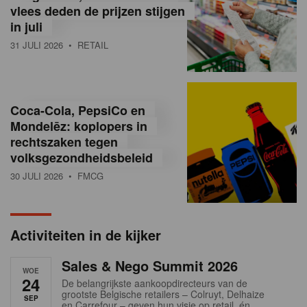
vlees deden de prijzen stijgen
i
in juli
ë
31 JULI 2026
• RETAIL
,
R
Coca-Cola, PepsiCo en
e
Mondelēz: koplopers in
t
rechtszaken tegen
volksgezondheidsbeleid
a
30 JULI 2026
• FMCG
i
l
Activiteiten in de kijker
n
Sales & Nego Summit 2026
e
WOE
24
De belangrijkste aankoopdirecteurs van de
w
grootste Belgische retailers – Colruyt, Delhaize
SEP
en Carrefour – geven hun visie op retail, én