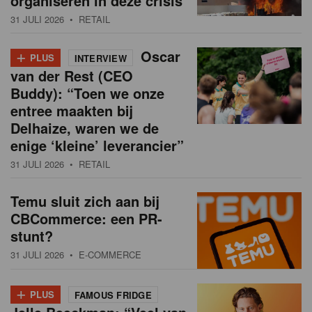
organiseren in deze crisis
31 JULI 2026
• RETAIL
+
Oscar
PLUS
INTERVIEW
van der Rest (CEO
Buddy): “Toen we onze
entree maakten bij
Delhaize, waren we de
enige ‘kleine’ leverancier”
31 JULI 2026
• RETAIL
Temu sluit zich aan bij
CBCommerce: een PR-
stunt?
31 JULI 2026
• E-COMMERCE
+
PLUS
FAMOUS FRIDGE