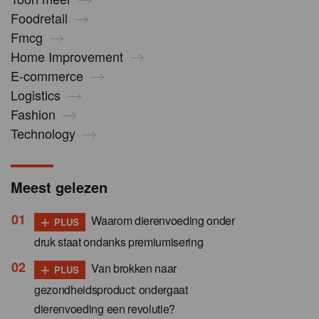
Foodretail
Fmcg
Home Improvement
E-commerce
Logistics
Fashion
Technology
Meest gelezen
+
Waarom dierenvoeding onder
PLUS
druk staat ondanks premiumisering
+
Van brokken naar
PLUS
gezondheidsproduct: ondergaat
dierenvoeding een revolutie?