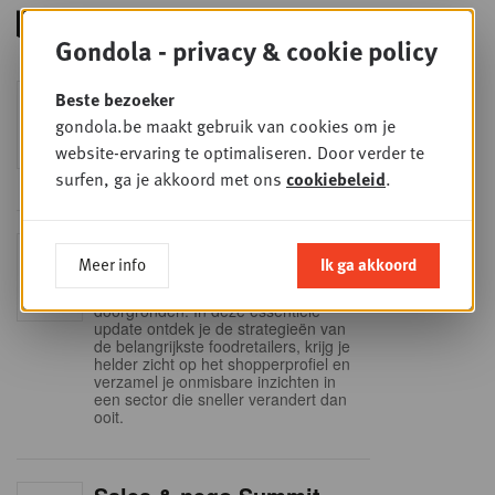
Gondola - privacy & cookie policy
Foodservice - Joint
Beste bezoeker
WOE
9
business planning
gondola.be maakt gebruik van cookies om je
website-ervaring te optimaliseren. Door verder te
SEP
Intro to Negotiation: Succes aan de
onderhandelingstafel is geen toeval!
surfen, ga je akkoord met ons
cookiebeleid
.
Into Retail - Sold out
DI
Meer info
Ik ga akkoord
15
Mis deze unieke kans niet om het
Belgische retaillandschap volledig te
SEP
doorgronden. In deze essentiële
update ontdek je de strategieën van
de belangrijkste foodretailers, krijg je
helder zicht op het shopperprofiel en
verzamel je onmisbare inzichten in
een sector die sneller verandert dan
ooit.