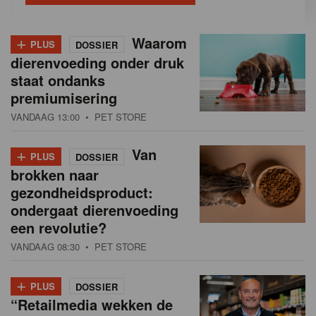
+
Waarom
PLUS
DOSSIER
dierenvoeding onder druk
staat ondanks
premiumisering
VANDAAG 13:00
• PET STORE
+
Van
PLUS
DOSSIER
brokken naar
gezondheidsproduct:
ondergaat dierenvoeding
een revolutie?
VANDAAG 08:30
• PET STORE
+
PLUS
DOSSIER
“Retailmedia wekken de