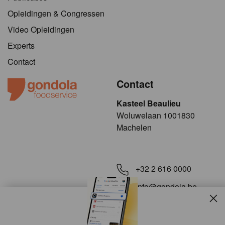
Opleidingen & Congressen
Video Opleidingen
Experts
Contact
Contact
Kasteel Beaulieu
​​​Woluwelaan 1001830
Machelen
+32 2 616 0000
info@gondola.be
Slui
Volg ons op