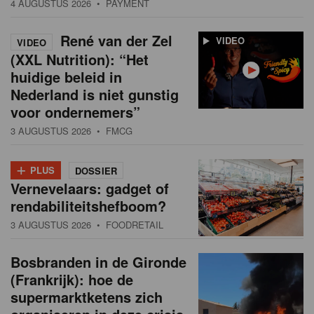
4 AUGUSTUS 2026
• PAYMENT
René van der Zel
VIDEO
VIDEO
(XXL Nutrition): “Het
huidige beleid in
Nederland is niet gunstig
voor ondernemers”
3 AUGUSTUS 2026
• FMCG
+
PLUS
DOSSIER
Vernevelaars: gadget of
rendabiliteitshefboom?
3 AUGUSTUS 2026
• FOODRETAIL
Bosbranden in de Gironde
(Frankrijk): hoe de
supermarktketens zich