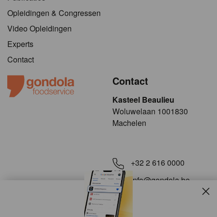
Opleidingen & Congressen
Video Opleidingen
Experts
Contact
Contact
Kasteel Beaulieu
​​​Woluwelaan 1001830
Machelen
+32 2 616 0000
info@gondola.be
Slui
Volg ons op