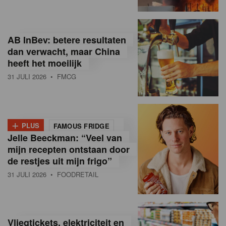
R
e
AB InBev: betere resultaten
t
dan verwacht, maar China
heeft het moeilijk
a
31 JULI 2026
• FMCG
i
l
+
i
PLUS
FAMOUS FRIDGE
Jelle Beeckman: “Veel van
n
mijn recepten ontstaan door
B
de restjes uit mijn frigo”
31 JULI 2026
• FOODRETAIL
e
l
g
Vliegtickets, elektriciteit en