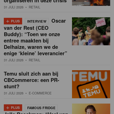
organiseren in deze crisis
31 JULI 2026
• RETAIL
+
Oscar
PLUS
INTERVIEW
van der Rest (CEO
Buddy): “Toen we onze
entree maakten bij
Delhaize, waren we de
enige ‘kleine’ leverancier”
31 JULI 2026
• RETAIL
Temu sluit zich aan bij
CBCommerce: een PR-
stunt?
31 JULI 2026
• E-COMMERCE
+
PLUS
FAMOUS FRIDGE