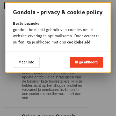
Gondola - privacy & cookie policy
Foodservice - Joint
Beste bezoeker
WOE
9
business planning
gondola.be maakt gebruik van cookies om je
website-ervaring te optimaliseren. Door verder te
SEP
Intro to Negotiation: Succes aan de
onderhandelingstafel is geen toeval!
surfen, ga je akkoord met ons
cookiebeleid
.
Into Retail - Sold out
DI
Meer info
Ik ga akkoord
15
Mis deze unieke kans niet om het
Belgische retaillandschap volledig te
SEP
doorgronden. In deze essentiële
update ontdek je de strategieën van
de belangrijkste foodretailers, krijg je
helder zicht op het shopperprofiel en
verzamel je onmisbare inzichten in
een sector die sneller verandert dan
ooit.