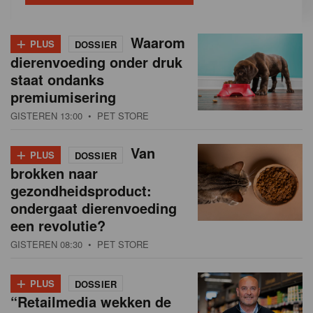
+
Waarom
PLUS
DOSSIER
dierenvoeding onder druk
staat ondanks
premiumisering
GISTEREN 13:00
• PET STORE
+
Van
PLUS
DOSSIER
brokken naar
gezondheidsproduct:
ondergaat dierenvoeding
een revolutie?
GISTEREN 08:30
• PET STORE
+
PLUS
DOSSIER
“Retailmedia wekken de