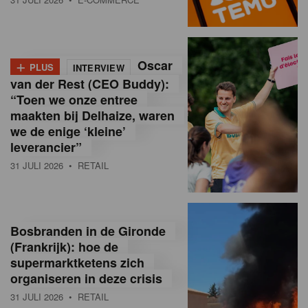
o
l
+
Oscar
a
PLUS
INTERVIEW
van der Rest (CEO Buddy):
M
“Toen we onze entree
maakten bij Delhaize, waren
a
we de enige ‘kleine’
g
leverancier”
31 JULI 2026
• RETAIL
a
z
i
Bosbranden in de Gironde
n
(Frankrijk): hoe de
supermarktketens zich
e
organiseren in deze crisis
,
31 JULI 2026
• RETAIL