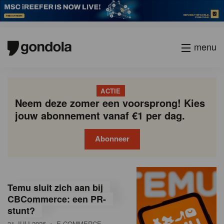
menu
ACTIE
Neem deze zomer een voorsprong! Kies
jouw abonnement vanaf €1 per dag.
Abonneer
G
Gondola
Gondola
academy
society
o
Temu sluit zich aan bij
n
CBCommerce: een PR-
stunt?
d
31 JULI 2026
• E-COMMERCE