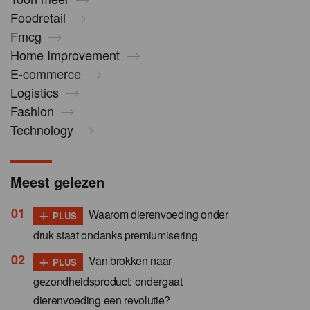
Foodretail
Fmcg
Home Improvement
E-commerce
Logistics
Fashion
Technology
Meest gelezen
+
Waarom dierenvoeding onder
PLUS
druk staat ondanks premiumisering
+
Van brokken naar
PLUS
gezondheidsproduct: ondergaat
dierenvoeding een revolutie?