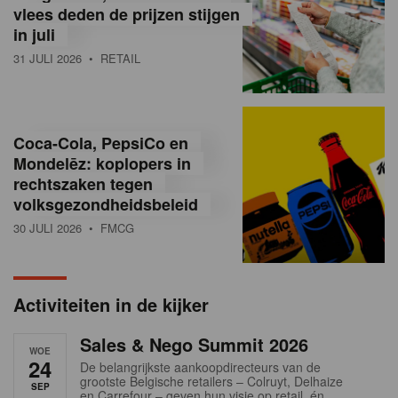
vlees deden de prijzen stijgen
i
in juli
ë
31 JULI 2026
• RETAIL
,
R
Coca-Cola, PepsiCo en
e
Mondelēz: koplopers in
t
rechtszaken tegen
volksgezondheidsbeleid
a
30 JULI 2026
• FMCG
i
l
Activiteiten in de kijker
n
Sales & Nego Summit 2026
e
WOE
24
De belangrijkste aankoopdirecteurs van de
w
grootste Belgische retailers – Colruyt, Delhaize
SEP
en Carrefour – geven hun visie op retail, én