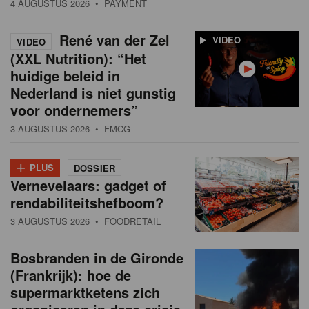
4 AUGUSTUS 2026
• PAYMENT
René van der Zel
VIDEO
VIDEO
(XXL Nutrition): “Het
huidige beleid in
Nederland is niet gunstig
voor ondernemers”
3 AUGUSTUS 2026
• FMCG
+
PLUS
DOSSIER
Vernevelaars: gadget of
rendabiliteitshefboom?
3 AUGUSTUS 2026
• FOODRETAIL
Bosbranden in de Gironde
(Frankrijk): hoe de
supermarktketens zich