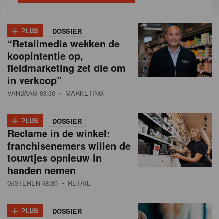
+
PLUS
DOSSIER
“Retailmedia wekken de
koopintentie op,
fieldmarketing zet die om
in verkoop”
VANDAAG 08:30
• MARKETING
+
PLUS
DOSSIER
Reclame in de winkel:
franchisenemers willen de
touwtjes opnieuw in
handen nemen
GISTEREN 08:30
• RETAIL
+
PLUS
DOSSIER