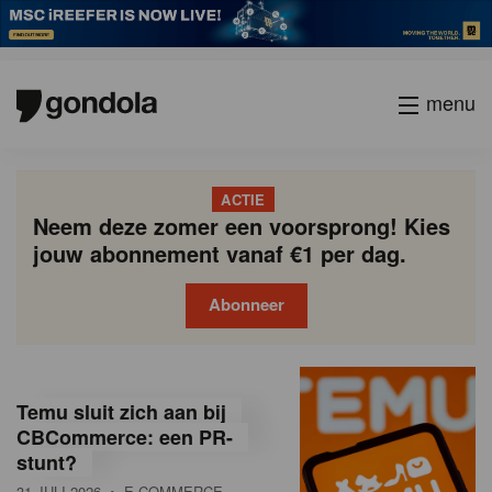
menu
ACTIE
Neem deze zomer een voorsprong! Kies
jouw abonnement vanaf €1 per dag.
Abonneer
G
Gondola
Gondola
academy
society
o
Temu sluit zich aan bij
n
CBCommerce: een PR-
stunt?
d
31 JULI 2026
• E-COMMERCE