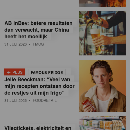
R
e
AB InBev: betere resultaten
t
dan verwacht, maar China
heeft het moeilijk
a
31 JULI 2026
• FMCG
i
l
+
i
PLUS
FAMOUS FRIDGE
Jelle Beeckman: “Veel van
n
mijn recepten ontstaan door
B
de restjes uit mijn frigo”
31 JULI 2026
• FOODRETAIL
e
l
g
Vliegtickets, elektriciteit en