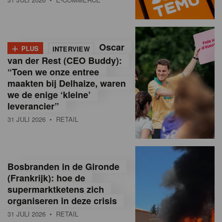
o
l
+
Oscar
a
PLUS
INTERVIEW
van der Rest (CEO Buddy):
M
“Toen we onze entree
maakten bij Delhaize, waren
a
we de enige ‘kleine’
g
leverancier”
31 JULI 2026
• RETAIL
a
z
i
Bosbranden in de Gironde
n
(Frankrijk): hoe de
supermarktketens zich
e
organiseren in deze crisis
,
31 JULI 2026
• RETAIL