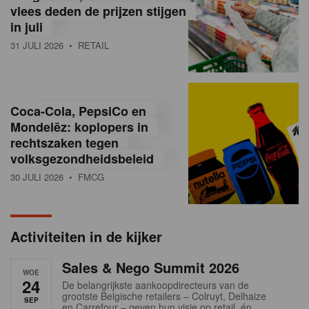
vlees deden de prijzen stijgen
i
in juli
ë
31 JULI 2026
• RETAIL
,
R
Coca-Cola, PepsiCo en
e
Mondelēz: koplopers in
t
rechtszaken tegen
volksgezondheidsbeleid
a
30 JULI 2026
• FMCG
i
l
Activiteiten in de kijker
n
Sales & Nego Summit 2026
e
WOE
24
De belangrijkste aankoopdirecteurs van de
w
grootste Belgische retailers – Colruyt, Delhaize
SEP
en Carrefour – geven hun visie op retail, én