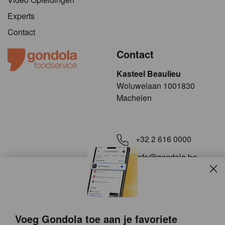
Experts
Contact
Contact
Kasteel Beaulieu
​​​Woluwelaan 1001830
Machelen
+32 2 616 0000
info@gondola.be
Slui
Volg ons op
Voeg Gondola toe aan je favoriete