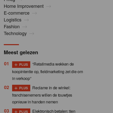
Home Improvement
E-commerce
Logistics
Fashion
Technology
Meest gelezen
+
“Retailmedia wekken de
PLUS
koopintentie op, fieldmarketing zet die om
in verkoop”
+
Reclame in de winkel:
PLUS
franchisenemers willen de touwtjes
opnieuw in handen nemen
+
Elektronisch betalen: tien
PLUS