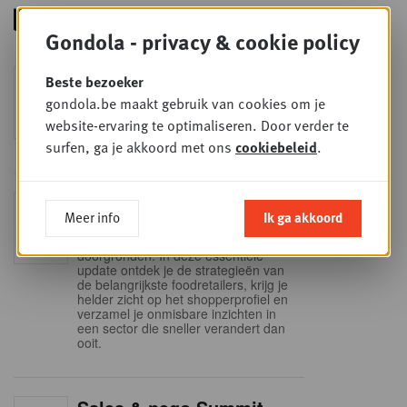
Gondola - privacy & cookie policy
Foodservice - Joint
Beste bezoeker
WOE
9
business planning
gondola.be maakt gebruik van cookies om je
website-ervaring te optimaliseren. Door verder te
SEP
Intro to Negotiation: Succes aan de
onderhandelingstafel is geen toeval!
surfen, ga je akkoord met ons
cookiebeleid
.
Into Retail - Sold out
DI
Meer info
Ik ga akkoord
15
Mis deze unieke kans niet om het
Belgische retaillandschap volledig te
SEP
doorgronden. In deze essentiële
update ontdek je de strategieën van
de belangrijkste foodretailers, krijg je
helder zicht op het shopperprofiel en
verzamel je onmisbare inzichten in
een sector die sneller verandert dan
ooit.