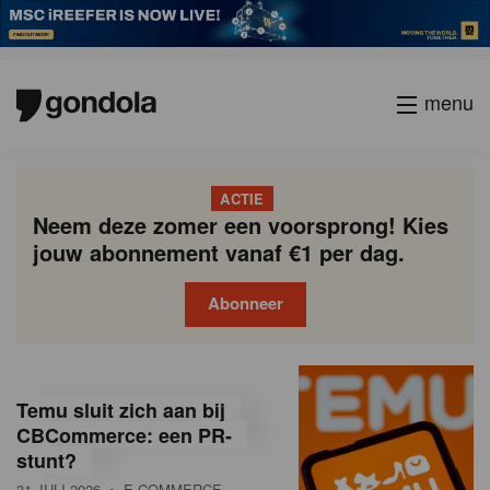
menu
ACTIE
Neem deze zomer een voorsprong! Kies
jouw abonnement vanaf €1 per dag.
Abonneer
G
Gondola
Gondola
academy
society
o
Temu sluit zich aan bij
n
CBCommerce: een PR-
stunt?
d
31 JULI 2026
• E-COMMERCE