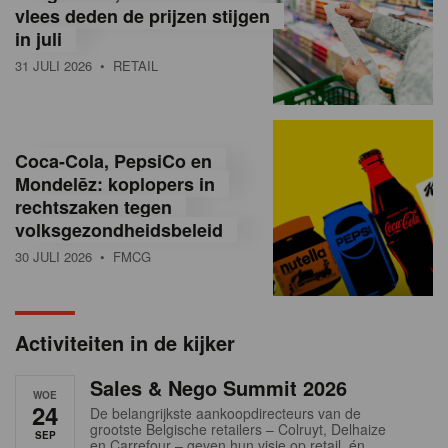
vlees deden de prijzen stijgen
i
in juli
ë
31 JULI 2026
• RETAIL
,
R
Coca-Cola, PepsiCo en
e
Mondelēz: koplopers in
t
rechtszaken tegen
volksgezondheidsbeleid
a
30 JULI 2026
• FMCG
i
l
Activiteiten in de kijker
n
Sales & Nego Summit 2026
e
WOE
24
De belangrijkste aankoopdirecteurs van de
w
grootste Belgische retailers – Colruyt, Delhaize
SEP
en Carrefour – geven hun visie op retail, én