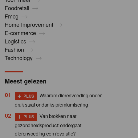
Foodretail
Fmcg
Home Improvement
E-commerce
Logistics
Fashion
Technology
Meest gelezen
+
Waarom dierenvoeding onder
PLUS
druk staat ondanks premiumisering
+
Van brokken naar
PLUS
gezondheidsproduct: ondergaat
dierenvoeding een revolutie?