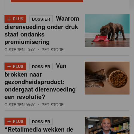
+
Waarom
PLUS
DOSSIER
dierenvoeding onder druk
staat ondanks
premiumisering
GISTEREN 13:00
• PET STORE
+
Van
PLUS
DOSSIER
brokken naar
gezondheidsproduct:
ondergaat dierenvoeding
een revolutie?
GISTEREN 08:30
• PET STORE
+
PLUS
DOSSIER
“Retailmedia wekken de