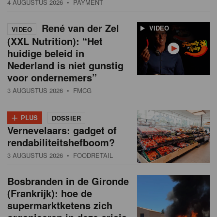
4 AUGUSTUS 2026
• PAYMENT
René van der Zel
VIDEO
VIDEO
(XXL Nutrition): “Het
huidige beleid in
Nederland is niet gunstig
voor ondernemers”
3 AUGUSTUS 2026
• FMCG
+
PLUS
DOSSIER
Vernevelaars: gadget of
rendabiliteitshefboom?
3 AUGUSTUS 2026
• FOODRETAIL
Bosbranden in de Gironde
(Frankrijk): hoe de
supermarktketens zich