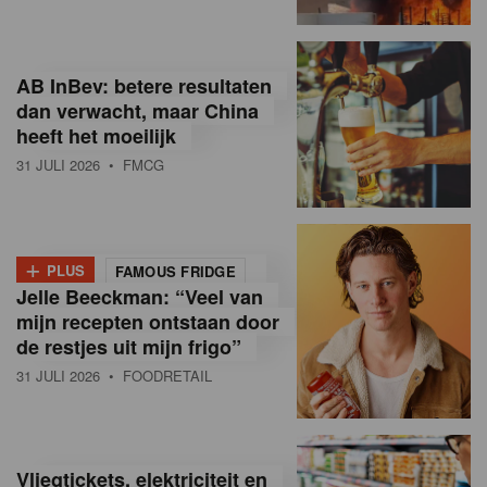
R
e
AB InBev: betere resultaten
t
dan verwacht, maar China
heeft het moeilijk
a
31 JULI 2026
• FMCG
i
l
+
i
PLUS
FAMOUS FRIDGE
Jelle Beeckman: “Veel van
n
mijn recepten ontstaan door
B
de restjes uit mijn frigo”
31 JULI 2026
• FOODRETAIL
e
l
g
Vliegtickets, elektriciteit en