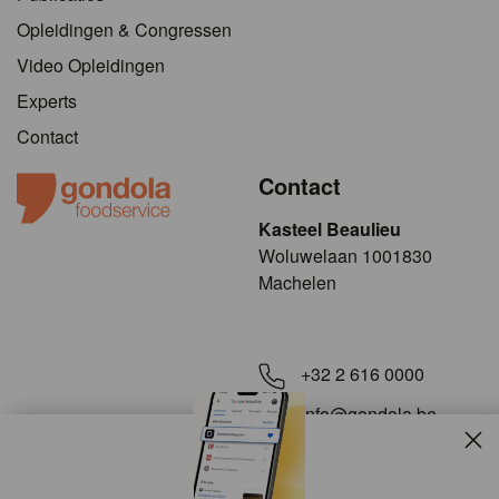
Opleidingen & Congressen
Video Opleidingen
Experts
Contact
Contact
Kasteel Beaulieu
​​​Woluwelaan 1001830
Machelen
+32 2 616 0000
info@gondola.be
Slui
Volg ons op