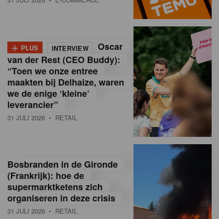
o
l
+
Oscar
a
PLUS
INTERVIEW
van der Rest (CEO Buddy):
M
“Toen we onze entree
maakten bij Delhaize, waren
a
we de enige ‘kleine’
g
leverancier”
31 JULI 2026
• RETAIL
a
z
i
Bosbranden in de Gironde
n
(Frankrijk): hoe de
supermarktketens zich
e
organiseren in deze crisis
,
31 JULI 2026
• RETAIL