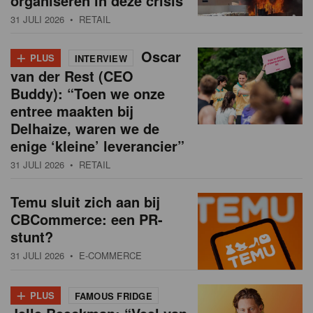
organiseren in deze crisis
31 JULI 2026
• RETAIL
+
Oscar
PLUS
INTERVIEW
van der Rest (CEO
Buddy): “Toen we onze
entree maakten bij
Delhaize, waren we de
enige ‘kleine’ leverancier”
31 JULI 2026
• RETAIL
Temu sluit zich aan bij
CBCommerce: een PR-
stunt?
31 JULI 2026
• E-COMMERCE
+
PLUS
FAMOUS FRIDGE