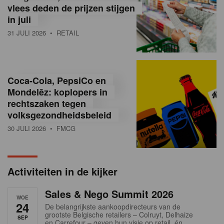
vlees deden de prijzen stijgen
i
in juli
ë
31 JULI 2026
• RETAIL
,
R
Coca-Cola, PepsiCo en
e
Mondelēz: koplopers in
t
rechtszaken tegen
volksgezondheidsbeleid
a
30 JULI 2026
• FMCG
i
l
Activiteiten in de kijker
n
Sales & Nego Summit 2026
e
WOE
24
De belangrijkste aankoopdirecteurs van de
w
grootste Belgische retailers – Colruyt, Delhaize
SEP
en Carrefour – geven hun visie op retail, én