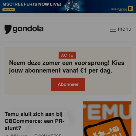
menu
ACTIE
Neem deze zomer een voorsprong! Kies
jouw abonnement vanaf €1 per dag.
Abonneer
G
Gondola
Gondola
academy
society
o
Temu sluit zich aan bij
n
CBCommerce: een PR-
stunt?
d
31 JULI 2026
• E-COMMERCE