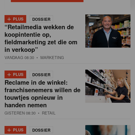
+
PLUS
DOSSIER
“Retailmedia wekken de
koopintentie op,
fieldmarketing zet die om
in verkoop”
VANDAAG 08:30
• MARKETING
+
PLUS
DOSSIER
Reclame in de winkel:
franchisenemers willen de
touwtjes opnieuw in
handen nemen
GISTEREN 08:30
• RETAIL
+
PLUS
DOSSIER