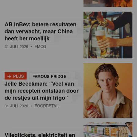
R
e
AB InBev: betere resultaten
t
dan verwacht, maar China
heeft het moeilijk
a
31 JULI 2026
• FMCG
i
l
+
i
PLUS
FAMOUS FRIDGE
Jelle Beeckman: “Veel van
n
mijn recepten ontstaan door
B
de restjes uit mijn frigo”
31 JULI 2026
• FOODRETAIL
e
l
g
Vliegtickets, elektriciteit en