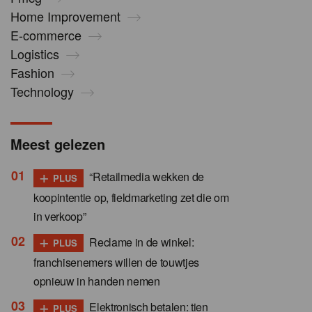
Home Improvement
E-commerce
Logistics
Fashion
Technology
Meest gelezen
+
“Retailmedia wekken de
PLUS
koopintentie op, fieldmarketing zet die om
in verkoop”
+
Reclame in de winkel:
PLUS
franchisenemers willen de touwtjes
opnieuw in handen nemen
+
Elektronisch betalen: tien
PLUS