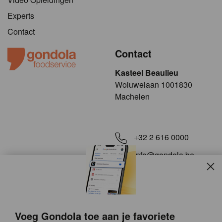
Experts
Contact
Contact
Kasteel Beaulieu
​​​Woluwelaan 1001830
Machelen
+32 2 616 0000
info@gondola.be
Slui
Volg ons op
Voeg Gondola toe aan je favoriete