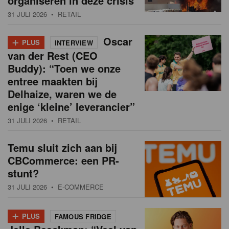
organiseren in deze crisis
31 JULI 2026
• RETAIL
+
Oscar
PLUS
INTERVIEW
van der Rest (CEO
Buddy): “Toen we onze
entree maakten bij
Delhaize, waren we de
enige ‘kleine’ leverancier”
31 JULI 2026
• RETAIL
Temu sluit zich aan bij
CBCommerce: een PR-
stunt?
31 JULI 2026
• E-COMMERCE
+
PLUS
FAMOUS FRIDGE