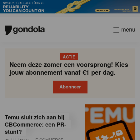
menu
ACTIE
Neem deze zomer een voorsprong! Kies
jouw abonnement vanaf €1 per dag.
Abonneer
G
Gondola
Gondola
academy
society
o
Temu sluit zich aan bij
n
CBCommerce: een PR-
stunt?
d
31 JULI 2026
• E-COMMERCE