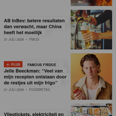
R
e
AB InBev: betere resultaten
t
dan verwacht, maar China
heeft het moeilijk
a
31 JULI 2026
• FMCG
i
l
+
i
PLUS
FAMOUS FRIDGE
Jelle Beeckman: “Veel van
n
mijn recepten ontstaan door
B
de restjes uit mijn frigo”
31 JULI 2026
• FOODRETAIL
e
l
g
Vliegtickets, elektriciteit en