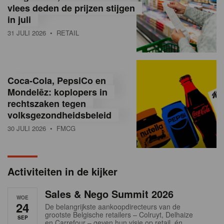
vlees deden de prijzen stijgen
i
in juli
ë
31 JULI 2026
• RETAIL
,
R
Coca-Cola, PepsiCo en
e
Mondelēz: koplopers in
t
rechtszaken tegen
volksgezondheidsbeleid
a
30 JULI 2026
• FMCG
i
l
Activiteiten in de kijker
n
Sales & Nego Summit 2026
e
WOE
24
De belangrijkste aankoopdirecteurs van de
w
grootste Belgische retailers – Colruyt, Delhaize
SEP
en Carrefour – geven hun visie op retail, én