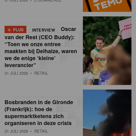
o
l
+
Oscar
a
PLUS
INTERVIEW
van der Rest (CEO Buddy):
M
“Toen we onze entree
maakten bij Delhaize, waren
a
we de enige ‘kleine’
g
leverancier”
31 JULI 2026
• RETAIL
a
z
i
Bosbranden in de Gironde
n
(Frankrijk): hoe de
supermarktketens zich
e
organiseren in deze crisis
,
31 JULI 2026
• RETAIL