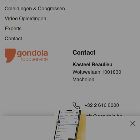
Opleidingen & Congressen
Video Opleidingen
Experts
Contact
Contact
Kasteel Beaulieu
​​​Woluwelaan 1001830
Machelen
+32 2 616 0000
info@gondola.be
Slui
Volg ons op