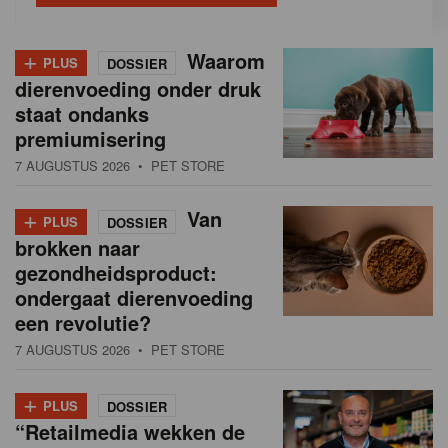
+
Waarom
PLUS
DOSSIER
dierenvoeding onder druk
staat ondanks
premiumisering
7 AUGUSTUS 2026
• PET STORE
+
Van
PLUS
DOSSIER
brokken naar
gezondheidsproduct:
ondergaat dierenvoeding
een revolutie?
7 AUGUSTUS 2026
• PET STORE
+
PLUS
DOSSIER
“Retailmedia wekken de