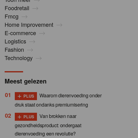
Foodretail
Fmcg
Home Improvement
E-commerce
Logistics
Fashion
Technology
Meest gelezen
+
Waarom dierenvoeding onder
PLUS
druk staat ondanks premiumisering
+
Van brokken naar
PLUS
gezondheidsproduct: ondergaat
dierenvoeding een revolutie?