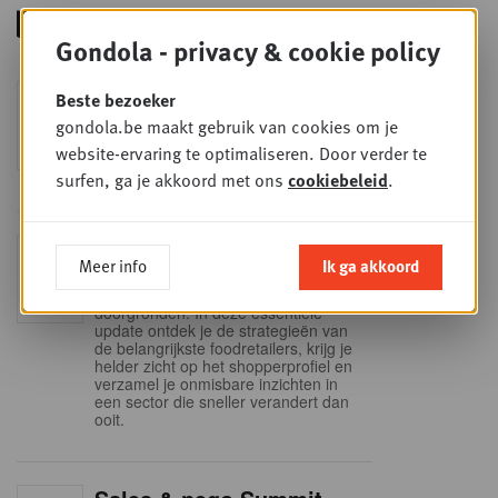
Gondola - privacy & cookie policy
Foodservice - Joint
Beste bezoeker
WOE
9
business planning
gondola.be maakt gebruik van cookies om je
website-ervaring te optimaliseren. Door verder te
SEP
Intro to Negotiation: Succes aan de
onderhandelingstafel is geen toeval!
surfen, ga je akkoord met ons
cookiebeleid
.
Into Retail - Sold out
DI
Meer info
Ik ga akkoord
15
Mis deze unieke kans niet om het
Belgische retaillandschap volledig te
SEP
doorgronden. In deze essentiële
update ontdek je de strategieën van
de belangrijkste foodretailers, krijg je
helder zicht op het shopperprofiel en
verzamel je onmisbare inzichten in
een sector die sneller verandert dan
ooit.