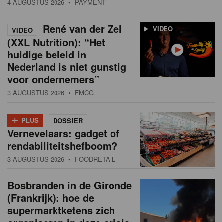
4 AUGUSTUS 2026
• PAYMENT
René van der Zel
VIDEO
VIDEO
(XXL Nutrition): “Het
huidige beleid in
Nederland is niet gunstig
voor ondernemers”
3 AUGUSTUS 2026
• FMCG
+
PLUS
DOSSIER
Vernevelaars: gadget of
rendabiliteitshefboom?
3 AUGUSTUS 2026
• FOODRETAIL
Bosbranden in de Gironde
(Frankrijk): hoe de
supermarktketens zich