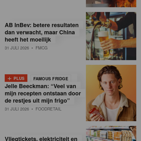
R
e
AB InBev: betere resultaten
t
dan verwacht, maar China
heeft het moeilijk
a
31 JULI 2026
• FMCG
i
l
+
i
PLUS
FAMOUS FRIDGE
Jelle Beeckman: “Veel van
n
mijn recepten ontstaan door
B
de restjes uit mijn frigo”
31 JULI 2026
• FOODRETAIL
e
l
g
Vliegtickets, elektriciteit en