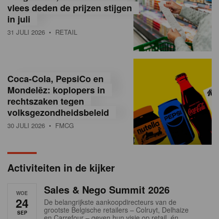
vlees deden de prijzen stijgen
i
in juli
ë
31 JULI 2026
• RETAIL
,
R
Coca-Cola, PepsiCo en
e
Mondelēz: koplopers in
t
rechtszaken tegen
volksgezondheidsbeleid
a
30 JULI 2026
• FMCG
i
l
Activiteiten in de kijker
n
Sales & Nego Summit 2026
e
WOE
24
De belangrijkste aankoopdirecteurs van de
w
grootste Belgische retailers – Colruyt, Delhaize
SEP
en Carrefour – geven hun visie op retail, én