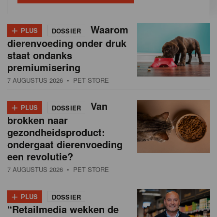
+
Waarom
PLUS
DOSSIER
dierenvoeding onder druk
staat ondanks
premiumisering
7 AUGUSTUS 2026
• PET STORE
+
Van
PLUS
DOSSIER
brokken naar
gezondheidsproduct:
ondergaat dierenvoeding
een revolutie?
7 AUGUSTUS 2026
• PET STORE
+
PLUS
DOSSIER
“Retailmedia wekken de