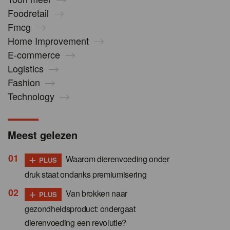
Foodretail
Fmcg
Home Improvement
E-commerce
Logistics
Fashion
Technology
Meest gelezen
+
Waarom dierenvoeding onder
PLUS
druk staat ondanks premiumisering
+
Van brokken naar
PLUS
gezondheidsproduct: ondergaat
dierenvoeding een revolutie?