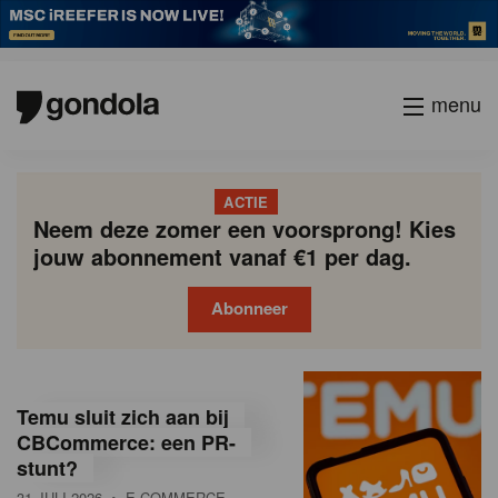
menu
ACTIE
Neem deze zomer een voorsprong! Kies
jouw abonnement vanaf €1 per dag.
Abonneer
G
Gondola
Gondola
academy
society
o
Temu sluit zich aan bij
n
CBCommerce: een PR-
stunt?
d
31 JULI 2026
• E-COMMERCE