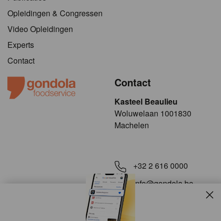
Opleidingen & Congressen
Video Opleidingen
Experts
Contact
Contact
Kasteel Beaulieu
​​​Woluwelaan 1001830
Machelen
+32 2 616 0000
info@gondola.be
Slui
Volg ons op