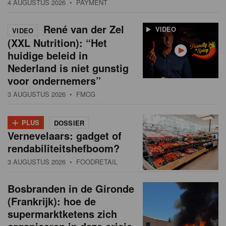
4 AUGUSTUS 2026
• PAYMENT
René van der Zel
VIDEO
VIDEO
(XXL Nutrition): “Het
huidige beleid in
Nederland is niet gunstig
voor ondernemers”
3 AUGUSTUS 2026
• FMCG
+
PLUS
DOSSIER
Vernevelaars: gadget of
rendabiliteitshefboom?
3 AUGUSTUS 2026
• FOODRETAIL
Bosbranden in de Gironde
(Frankrijk): hoe de
supermarktketens zich