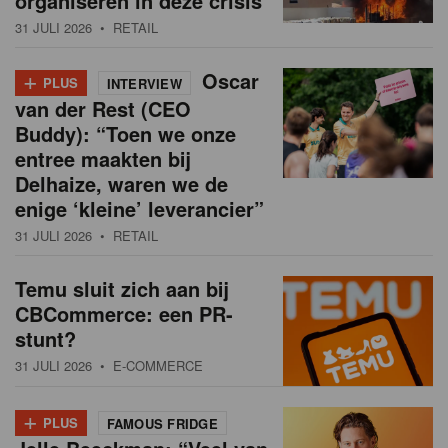
organiseren in deze crisis
31 JULI 2026
• RETAIL
+
Oscar
PLUS
INTERVIEW
van der Rest (CEO
Buddy): “Toen we onze
entree maakten bij
Delhaize, waren we de
enige ‘kleine’ leverancier”
31 JULI 2026
• RETAIL
Temu sluit zich aan bij
CBCommerce: een PR-
stunt?
31 JULI 2026
• E-COMMERCE
+
PLUS
FAMOUS FRIDGE