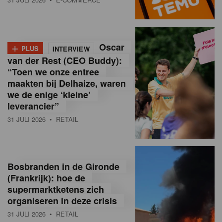
o
l
+
Oscar
a
PLUS
INTERVIEW
van der Rest (CEO Buddy):
M
“Toen we onze entree
maakten bij Delhaize, waren
a
we de enige ‘kleine’
g
leverancier”
31 JULI 2026
• RETAIL
a
z
i
Bosbranden in de Gironde
n
(Frankrijk): hoe de
supermarktketens zich
e
organiseren in deze crisis
,
31 JULI 2026
• RETAIL