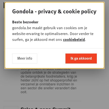
Gondola - privacy & cookie policy
Foodservice - Joint
Beste bezoeker
WOE
9
business planning
gondola.be maakt gebruik van cookies om je
website-ervaring te optimaliseren. Door verder te
SEP
Intro to Negotiation: Succes aan de
onderhandelingstafel is geen toeval!
surfen, ga je akkoord met ons
cookiebeleid
.
Into Retail - Sold out
DI
Meer info
Ik ga akkoord
15
Mis deze unieke kans niet om het
Belgische retaillandschap volledig te
SEP
doorgronden. In deze essentiële
update ontdek je de strategieën van
de belangrijkste foodretailers, krijg je
helder zicht op het shopperprofiel en
verzamel je onmisbare inzichten in
een sector die sneller verandert dan
ooit.