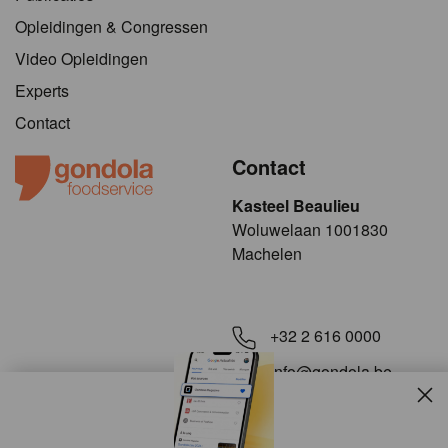
Opleidingen & Congressen
Video Opleidingen
Experts
Contact
Contact
Kasteel Beaulieu
​​​Woluwelaan 1001830
Machelen
+32 2 616 0000
info@gondola.be
Slui
Volg ons op