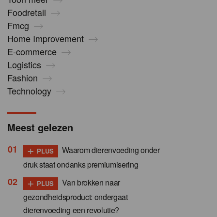
Foodretail
Fmcg
Home Improvement
E-commerce
Logistics
Fashion
Technology
Meest gelezen
+
Waarom dierenvoeding onder
PLUS
druk staat ondanks premiumisering
+
Van brokken naar
PLUS
gezondheidsproduct: ondergaat
dierenvoeding een revolutie?