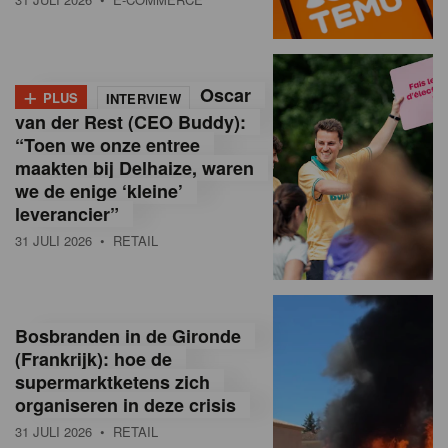
o
l
+
Oscar
a
PLUS
INTERVIEW
van der Rest (CEO Buddy):
M
“Toen we onze entree
maakten bij Delhaize, waren
a
we de enige ‘kleine’
g
leverancier”
31 JULI 2026
• RETAIL
a
z
i
Bosbranden in de Gironde
n
(Frankrijk): hoe de
supermarktketens zich
e
organiseren in deze crisis
,
31 JULI 2026
• RETAIL