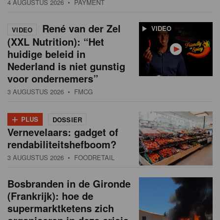
4 AUGUSTUS 2026
• PAYMENT
René van der Zel
VIDEO
VIDEO
(XXL Nutrition): “Het
huidige beleid in
Nederland is niet gunstig
voor ondernemers”
3 AUGUSTUS 2026
• FMCG
+
PLUS
DOSSIER
Vernevelaars: gadget of
rendabiliteitshefboom?
3 AUGUSTUS 2026
• FOODRETAIL
Bosbranden in de Gironde
(Frankrijk): hoe de
supermarktketens zich