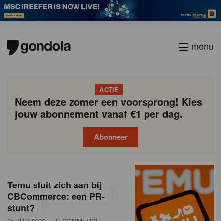
menu
ACTIE
Neem deze zomer een voorsprong! Kies
jouw abonnement vanaf €1 per dag.
Abonneer
G
Gondola
Gondola
academy
society
o
Temu sluit zich aan bij
n
CBCommerce: een PR-
stunt?
d
31 JULI 2026
• E-COMMERCE