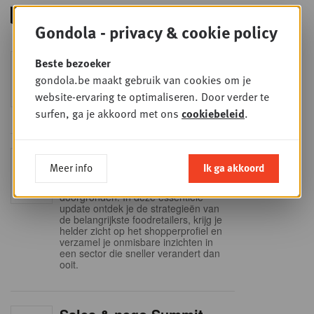
Gondola - privacy & cookie policy
Foodservice - Joint
Beste bezoeker
WOE
9
business planning
gondola.be maakt gebruik van cookies om je
website-ervaring te optimaliseren. Door verder te
SEP
Intro to Negotiation: Succes aan de
onderhandelingstafel is geen toeval!
surfen, ga je akkoord met ons
cookiebeleid
.
Into Retail - Sold out
DI
Meer info
Ik ga akkoord
15
Mis deze unieke kans niet om het
Belgische retaillandschap volledig te
SEP
doorgronden. In deze essentiële
update ontdek je de strategieën van
de belangrijkste foodretailers, krijg je
helder zicht op het shopperprofiel en
verzamel je onmisbare inzichten in
een sector die sneller verandert dan
ooit.