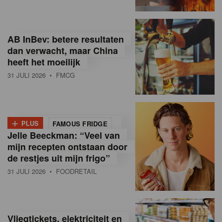
R
e
AB InBev: betere resultaten
t
dan verwacht, maar China
heeft het moeilijk
a
31 JULI 2026
• FMCG
i
l
+
i
PLUS
FAMOUS FRIDGE
Jelle Beeckman: “Veel van
n
mijn recepten ontstaan door
B
de restjes uit mijn frigo”
31 JULI 2026
• FOODRETAIL
e
l
g
Vliegtickets, elektriciteit en