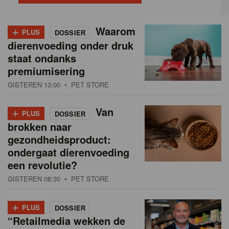
+
Waarom
PLUS
DOSSIER
dierenvoeding onder druk
staat ondanks
premiumisering
GISTEREN 13:00
• PET STORE
+
Van
PLUS
DOSSIER
brokken naar
gezondheidsproduct:
ondergaat dierenvoeding
een revolutie?
GISTEREN 08:30
• PET STORE
+
PLUS
DOSSIER
“Retailmedia wekken de