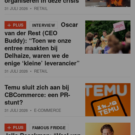
organiseren in deze crisis
31 JULI 2026
• RETAIL
+
Oscar
PLUS
INTERVIEW
van der Rest (CEO
Buddy): “Toen we onze
entree maakten bij
Delhaize, waren we de
enige ‘kleine’ leverancier”
31 JULI 2026
• RETAIL
Temu sluit zich aan bij
CBCommerce: een PR-
stunt?
31 JULI 2026
• E-COMMERCE
+
PLUS
FAMOUS FRIDGE