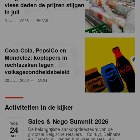
vlees deden de prijzen stijgen
i
in juli
ë
31 JULI 2026
• RETAIL
,
R
Coca-Cola, PepsiCo en
e
Mondelēz: koplopers in
t
rechtszaken tegen
volksgezondheidsbeleid
a
30 JULI 2026
• FMCG
i
l
Activiteiten in de kijker
n
Sales & Nego Summit 2026
e
WOE
24
De belangrijkste aankoopdirecteurs van de
w
grootste Belgische retailers – Colruyt, Delhaize
SEP
en Carrefour – geven hun visie op retail, én