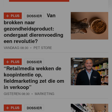
+
Van
PLUS
DOSSIER
brokken naar
gezondheidsproduct:
ondergaat dierenvoeding
een revolutie?
VANDAAG 08:30
• PET STORE
+
PLUS
DOSSIER
“Retailmedia wekken de
koopintentie op,
fieldmarketing zet die om
in verkoop”
GISTEREN 08:30
• MARKETING
+
PLUS
DOSSIER