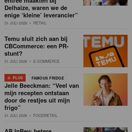
entree maakten bij
Delhaize, waren we de
enige ‘kleine’ leverancier”
31 JULI 2026
• RETAIL
Temu sluit zich aan bij
CBCommerce: een PR-
stunt?
31 JULI 2026
• E-COMMERCE
+
PLUS
FAMOUS FRIDGE
Jelle Beeckman: “Veel van
mijn recepten ontstaan
door de restjes uit mijn
frigo”
31 JULI 2026
• FOODRETAIL
AB InBev: betere