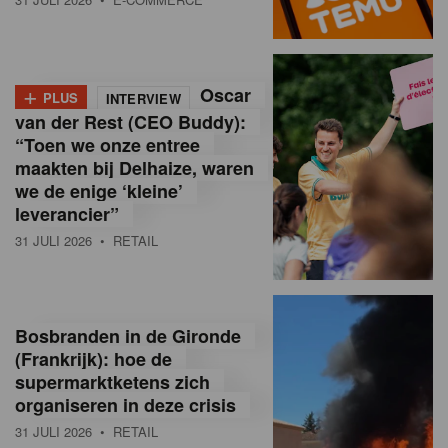
o
l
+
Oscar
a
PLUS
INTERVIEW
van der Rest (CEO Buddy):
M
“Toen we onze entree
maakten bij Delhaize, waren
a
we de enige ‘kleine’
g
leverancier”
31 JULI 2026
• RETAIL
a
z
i
Bosbranden in de Gironde
n
(Frankrijk): hoe de
supermarktketens zich
e
organiseren in deze crisis
,
31 JULI 2026
• RETAIL