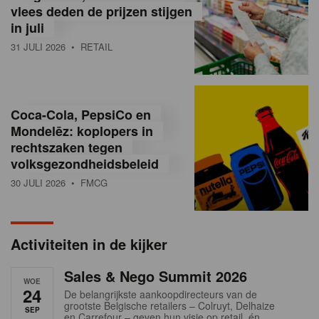
vlees deden de prijzen stijgen
i
in juli
ë
31 JULI 2026
• RETAIL
,
R
Coca-Cola, PepsiCo en
e
Mondelēz: koplopers in
t
rechtszaken tegen
volksgezondheidsbeleid
a
30 JULI 2026
• FMCG
i
l
Activiteiten in de kijker
n
Sales & Nego Summit 2026
e
WOE
24
De belangrijkste aankoopdirecteurs van de
w
grootste Belgische retailers – Colruyt, Delhaize
SEP
en Carrefour – geven hun visie op retail, én