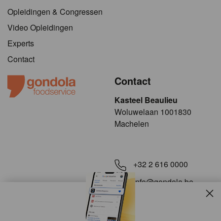
Opleidingen & Congressen
Video Opleidingen
Experts
Contact
Contact
Kasteel Beaulieu
​​​Woluwelaan 1001830
Machelen
+32 2 616 0000
info@gondola.be
Slui
Volg ons op