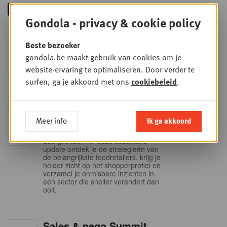
Gondola - privacy & cookie policy
Foodservice - Joint
Beste bezoeker
WOE
9
business planning
gondola.be maakt gebruik van cookies om je
SEP
Intro to Negotiation: Succes aan de
website-ervaring te optimaliseren. Door verder te
onderhandelingstafel is geen toeval!
surfen, ga je akkoord met ons
cookiebeleid
.
Into Retail - Sold out
DI
Meer info
Ik ga akkoord
15
Mis deze unieke kans niet om het
Belgische retaillandschap volledig te
SEP
doorgronden. In deze essentiële
update ontdek je de strategieën van
de belangrijkste foodretailers, krijg je
helder zicht op het shopperprofiel en
verzamel je onmisbare inzichten in
een sector die sneller verandert dan
ooit.
Sales & nego Summit