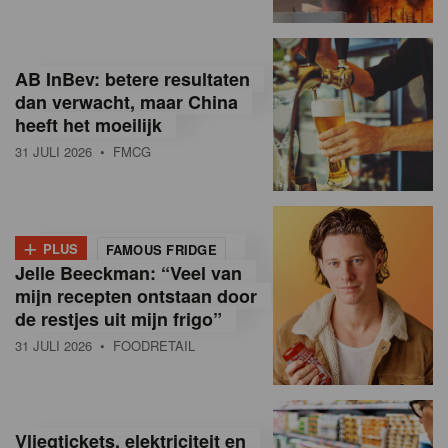
R
e
AB InBev: betere resultaten
t
dan verwacht, maar China
heeft het moeilijk
a
31 JULI 2026
• FMCG
i
l
+
i
PLUS
FAMOUS FRIDGE
Jelle Beeckman: “Veel van
n
mijn recepten ontstaan door
B
de restjes uit mijn frigo”
31 JULI 2026
• FOODRETAIL
e
l
g
Vliegtickets, elektriciteit en