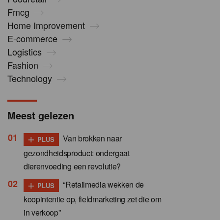
Fmcg
Home Improvement
E-commerce
Logistics
Fashion
Technology
Meest gelezen
+
Van brokken naar
PLUS
gezondheidsproduct: ondergaat
dierenvoeding een revolutie?
+
“Retailmedia wekken de
PLUS
koopintentie op, fieldmarketing zet die om
in verkoop”