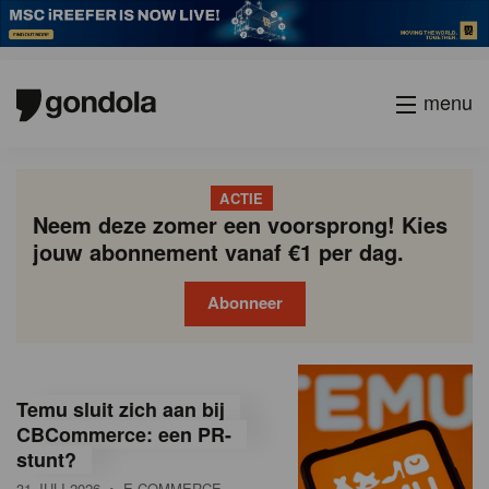
menu
ACTIE
Neem deze zomer een voorsprong! Kies
jouw abonnement vanaf €1 per dag.
Abonneer
G
Gondola
Gondola
academy
society
o
Temu sluit zich aan bij
n
CBCommerce: een PR-
stunt?
d
31 JULI 2026
• E-COMMERCE