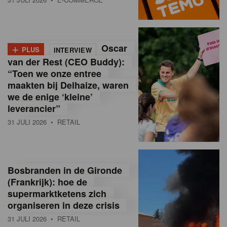
o
l
+
Oscar
a
PLUS
INTERVIEW
van der Rest (CEO Buddy):
M
“Toen we onze entree
maakten bij Delhaize, waren
a
we de enige ‘kleine’
g
leverancier”
31 JULI 2026
• RETAIL
a
z
i
Bosbranden in de Gironde
n
(Frankrijk): hoe de
supermarktketens zich
e
organiseren in deze crisis
,
31 JULI 2026
• RETAIL