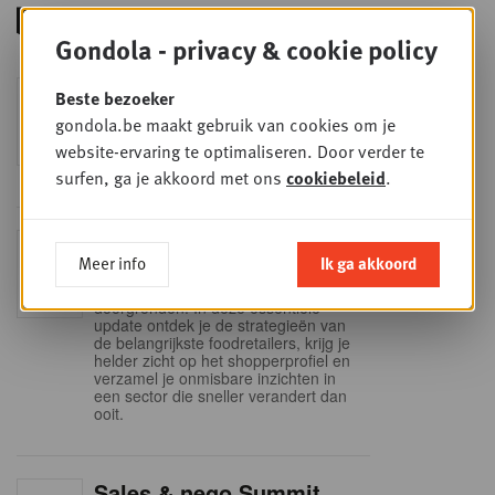
Gondola - privacy & cookie policy
Foodservice - Joint
Beste bezoeker
WOE
9
business planning
gondola.be maakt gebruik van cookies om je
SEP
Intro to Negotiation: Succes aan de
website-ervaring te optimaliseren. Door verder te
onderhandelingstafel is geen toeval!
surfen, ga je akkoord met ons
cookiebeleid
.
Into Retail - Sold out
DI
Meer info
Ik ga akkoord
15
Mis deze unieke kans niet om het
Belgische retaillandschap volledig te
SEP
doorgronden. In deze essentiële
update ontdek je de strategieën van
de belangrijkste foodretailers, krijg je
helder zicht op het shopperprofiel en
verzamel je onmisbare inzichten in
een sector die sneller verandert dan
ooit.
Sales & nego Summit