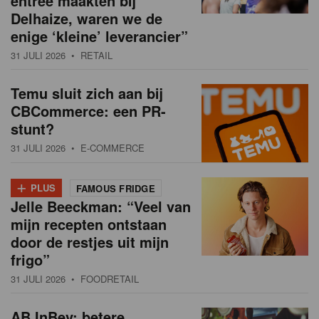
entree maakten bij
Delhaize, waren we de
enige ‘kleine’ leverancier”
31 JULI 2026
• RETAIL
Temu sluit zich aan bij
CBCommerce: een PR-
stunt?
31 JULI 2026
• E-COMMERCE
+
PLUS
FAMOUS FRIDGE
Jelle Beeckman: “Veel van
mijn recepten ontstaan
door de restjes uit mijn
frigo”
31 JULI 2026
• FOODRETAIL
AB InBev: betere