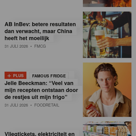
R
e
AB InBev: betere resultaten
t
dan verwacht, maar China
heeft het moeilijk
a
31 JULI 2026
• FMCG
i
l
+
i
PLUS
FAMOUS FRIDGE
Jelle Beeckman: “Veel van
n
mijn recepten ontstaan door
B
de restjes uit mijn frigo”
31 JULI 2026
• FOODRETAIL
e
l
g
Vliegtickets, elektriciteit en