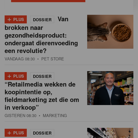
+
Van
PLUS
DOSSIER
brokken naar
gezondheidsproduct:
ondergaat dierenvoeding
een revolutie?
VANDAAG 08:30
• PET STORE
+
PLUS
DOSSIER
“Retailmedia wekken de
koopintentie op,
fieldmarketing zet die om
in verkoop”
GISTEREN 08:30
• MARKETING
+
PLUS
DOSSIER