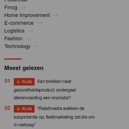
Fmcg
Home Improvement
E-commerce
Logistics
Fashion
Technology
Meest gelezen
+
Van brokken naar
PLUS
gezondheidsproduct: ondergaat
dierenvoeding een revolutie?
+
“Retailmedia wekken de
PLUS
koopintentie op, fieldmarketing zet die om
in verkoop”