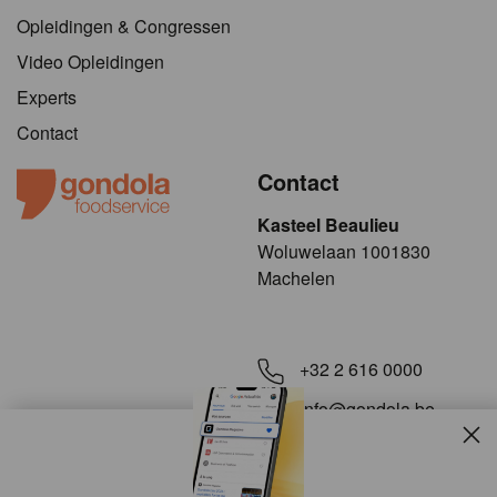
Opleidingen & Congressen
Video Opleidingen
Experts
Contact
Contact
Kasteel Beaulieu
​​​Woluwelaan 1001830
Machelen
+32 2 616 0000
info@gondola.be
Slui
Volg ons op