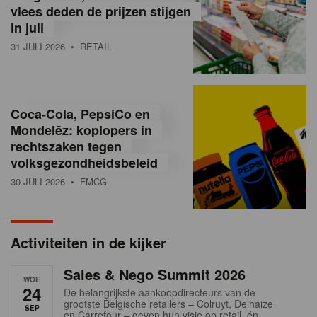
vlees deden de prijzen stijgen
i
in juli
ë
31 JULI 2026
• RETAIL
,
R
Coca-Cola, PepsiCo en
e
Mondelēz: koplopers in
t
rechtszaken tegen
volksgezondheidsbeleid
a
30 JULI 2026
• FMCG
i
l
Activiteiten in de kijker
n
Sales & Nego Summit 2026
e
WOE
24
De belangrijkste aankoopdirecteurs van de
w
grootste Belgische retailers – Colruyt, Delhaize
SEP
en Carrefour – geven hun visie op retail, én