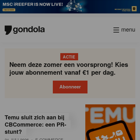
menu
ACTIE
Neem deze zomer een voorsprong! Kies
jouw abonnement vanaf €1 per dag.
Abonneer
G
Gondola
Gondola
academy
society
o
Temu sluit zich aan bij
n
CBCommerce: een PR-
stunt?
d
31 JULI 2026
• E-COMMERCE