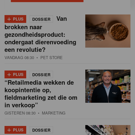
+
Van
PLUS
DOSSIER
brokken naar
gezondheidsproduct:
ondergaat dierenvoeding
een revolutie?
VANDAAG 08:30
• PET STORE
+
PLUS
DOSSIER
“Retailmedia wekken de
koopintentie op,
fieldmarketing zet die om
in verkoop”
GISTEREN 08:30
• MARKETING
+
PLUS
DOSSIER