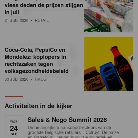
vlees deden de prijzen stijgen
i
in juli
ë
31 JULI 2026
• RETAIL
,
R
Coca-Cola, PepsiCo en
e
Mondelēz: koplopers in
t
rechtszaken tegen
volksgezondheidsbeleid
a
30 JULI 2026
• FMCG
i
l
Activiteiten in de kijker
n
Sales & Nego Summit 2026
e
WOE
24
De belangrijkste aankoopdirecteurs van de
w
grootste Belgische retailers – Colruyt, Delhaize
SEP
en Carrefour – geven hun visie op retail, én