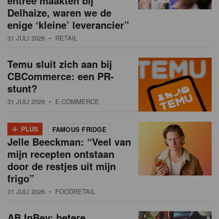
entree maakten bij
Delhaize, waren we de
enige ‘kleine’ leverancier”
31 JULI 2026
• RETAIL
Temu sluit zich aan bij
CBCommerce: een PR-
stunt?
31 JULI 2026
• E-COMMERCE
+
PLUS
FAMOUS FRIDGE
Jelle Beeckman: “Veel van
mijn recepten ontstaan
door de restjes uit mijn
frigo”
31 JULI 2026
• FOODRETAIL
AB InBev: betere