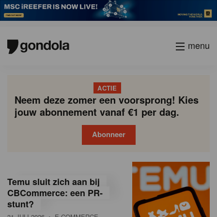
menu
ACTIE
Neem deze zomer een voorsprong! Kies
jouw abonnement vanaf €1 per dag.
Abonneer
G
Gondola
Gondola
academy
society
o
Temu sluit zich aan bij
n
CBCommerce: een PR-
stunt?
d
31 JULI 2026
• E-COMMERCE