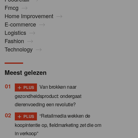
Fmcg
Home Improvement
E-commerce
Logistics
Fashion
Technology
Meest gelezen
+
Van brokken naar
PLUS
gezondheidsproduct: ondergaat
dierenvoeding een revolutie?
+
“Retailmedia wekken de
PLUS
koopintentie op, fieldmarketing zet die om
in verkoop”