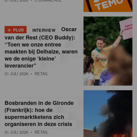
o
l
+
Oscar
a
PLUS
INTERVIEW
van der Rest (CEO Buddy):
M
“Toen we onze entree
maakten bij Delhaize, waren
a
we de enige ‘kleine’
g
leverancier”
31 JULI 2026
• RETAIL
a
z
i
Bosbranden in de Gironde
n
(Frankrijk): hoe de
supermarktketens zich
e
organiseren in deze crisis
,
31 JULI 2026
• RETAIL