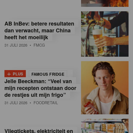
R
e
AB InBev: betere resultaten
t
dan verwacht, maar China
heeft het moeilijk
a
31 JULI 2026
• FMCG
i
l
+
i
PLUS
FAMOUS FRIDGE
Jelle Beeckman: “Veel van
n
mijn recepten ontstaan door
B
de restjes uit mijn frigo”
31 JULI 2026
• FOODRETAIL
e
l
g
Vliegtickets, elektriciteit en