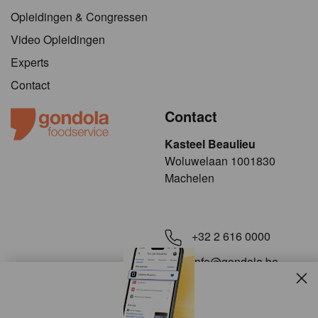
Opleidingen & Congressen
Video Opleidingen
Experts
Contact
Contact
Kasteel Beaulieu
​​​Woluwelaan 1001830
Machelen
+32 2 616 0000
info@gondola.be
Slui
Volg ons op