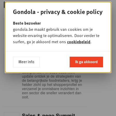
Gondola - privacy & cookie policy
Foodservice - Joint
Beste bezoeker
WOE
9
business planning
gondola.be maakt gebruik van cookies om je
SEP
Intro to Negotiation: Succes aan de
website-ervaring te optimaliseren. Door verder te
onderhandelingstafel is geen toeval!
surfen, ga je akkoord met ons
cookiebeleid
.
Into Retail - Sold out
DI
Meer info
Ik ga akkoord
15
Mis deze unieke kans niet om het
Belgische retaillandschap volledig te
SEP
doorgronden. In deze essentiële
update ontdek je de strategieën van
de belangrijkste foodretailers, krijg je
helder zicht op het shopperprofiel en
verzamel je onmisbare inzichten in
een sector die sneller verandert dan
ooit.
Sales & nego Summit