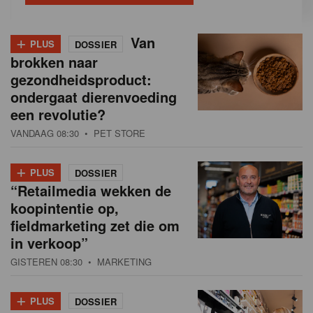
+
Van
PLUS
DOSSIER
brokken naar
gezondheidsproduct:
ondergaat dierenvoeding
een revolutie?
VANDAAG 08:30
• PET STORE
+
PLUS
DOSSIER
“Retailmedia wekken de
koopintentie op,
fieldmarketing zet die om
in verkoop”
GISTEREN 08:30
• MARKETING
+
PLUS
DOSSIER