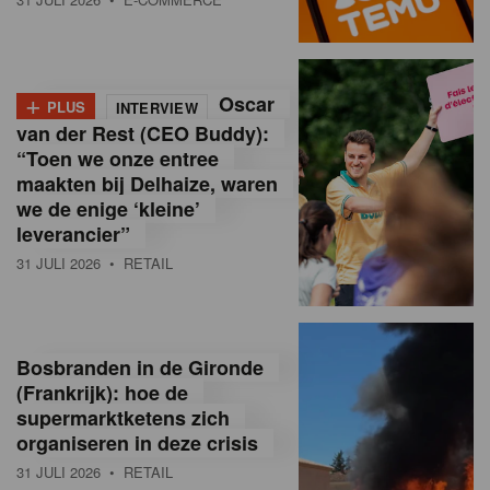
o
l
+
Oscar
a
PLUS
INTERVIEW
van der Rest (CEO Buddy):
M
“Toen we onze entree
maakten bij Delhaize, waren
a
we de enige ‘kleine’
g
leverancier”
31 JULI 2026
• RETAIL
a
z
i
Bosbranden in de Gironde
n
(Frankrijk): hoe de
supermarktketens zich
e
organiseren in deze crisis
,
31 JULI 2026
• RETAIL