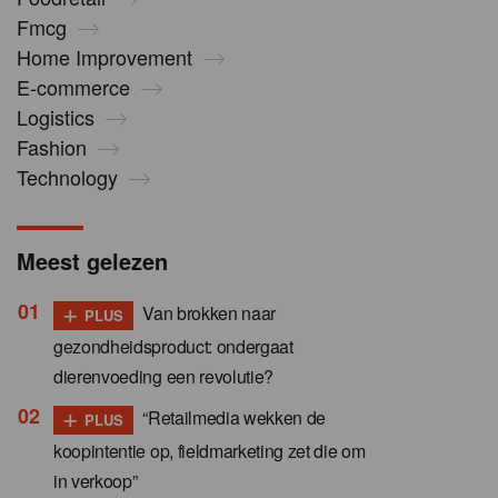
Fmcg
Home Improvement
E-commerce
Logistics
Fashion
Technology
Meest gelezen
+
Van brokken naar
PLUS
gezondheidsproduct: ondergaat
dierenvoeding een revolutie?
+
“Retailmedia wekken de
PLUS
koopintentie op, fieldmarketing zet die om
in verkoop”