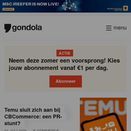
menu
ACTIE
Neem deze zomer een voorsprong! Kies
jouw abonnement vanaf €1 per dag.
Abonneer
G
Gondola
Gondola
academy
society
o
Temu sluit zich aan bij
n
CBCommerce: een PR-
stunt?
d
31 JULI 2026
• E-COMMERCE