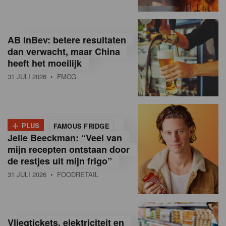
R
e
AB InBev: betere resultaten
t
dan verwacht, maar China
heeft het moeilijk
a
31 JULI 2026
• FMCG
i
l
+
i
PLUS
FAMOUS FRIDGE
Jelle Beeckman: “Veel van
n
mijn recepten ontstaan door
B
de restjes uit mijn frigo”
31 JULI 2026
• FOODRETAIL
e
l
g
Vliegtickets, elektriciteit en