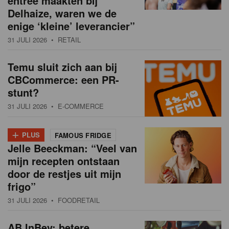
entree maakten bij
Delhaize, waren we de
enige ‘kleine’ leverancier”
31 JULI 2026
• RETAIL
Temu sluit zich aan bij
CBCommerce: een PR-
stunt?
31 JULI 2026
• E-COMMERCE
+
PLUS
FAMOUS FRIDGE
Jelle Beeckman: “Veel van
mijn recepten ontstaan
door de restjes uit mijn
frigo”
31 JULI 2026
• FOODRETAIL
AB InBev: betere