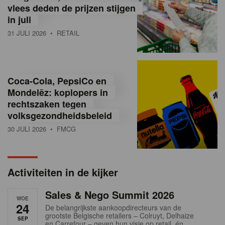
vlees deden de prijzen stijgen
i
in juli
ë
31 JULI 2026
• RETAIL
,
R
Coca-Cola, PepsiCo en
e
Mondelēz: koplopers in
t
rechtszaken tegen
volksgezondheidsbeleid
a
30 JULI 2026
• FMCG
i
l
Activiteiten in de kijker
n
Sales & Nego Summit 2026
e
WOE
24
De belangrijkste aankoopdirecteurs van de
w
grootste Belgische retailers – Colruyt, Delhaize
SEP
en Carrefour – geven hun visie op retail, én