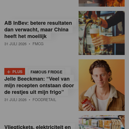
R
e
AB InBev: betere resultaten
t
dan verwacht, maar China
heeft het moeilijk
a
31 JULI 2026
• FMCG
i
l
+
i
PLUS
FAMOUS FRIDGE
Jelle Beeckman: “Veel van
n
mijn recepten ontstaan door
B
de restjes uit mijn frigo”
31 JULI 2026
• FOODRETAIL
e
l
g
Vliegtickets, elektriciteit en