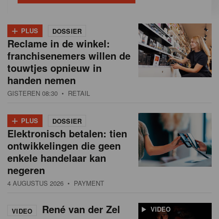
+
PLUS
DOSSIER
Reclame in de winkel:
franchisenemers willen de
touwtjes opnieuw in
handen nemen
GISTEREN 08:30
• RETAIL
+
PLUS
DOSSIER
Elektronisch betalen: tien
ontwikkelingen die geen
enkele handelaar kan
negeren
4 AUGUSTUS 2026
• PAYMENT
René van der Zel
VIDEO
VIDEO