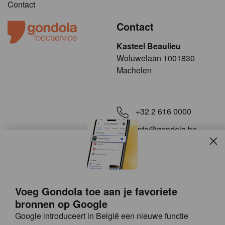
Contact
Contact
Kasteel Beaulieu
​​​Woluwelaan 1001830
Machelen
+32 2 616 0000
info@gondola.be
Slui
Volg ons op
Voeg Gondola toe aan je favoriete
bronnen op Google
Google introduceert in België een nieuwe functie