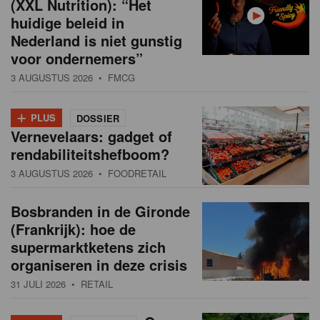
(XXL Nutrition): “Het
huidige beleid in
Nederland is niet gunstig
voor ondernemers”
3 AUGUSTUS 2026
• FMCG
+
PLUS
DOSSIER
Vernevelaars: gadget of
rendabiliteitshefboom?
3 AUGUSTUS 2026
• FOODRETAIL
Bosbranden in de Gironde
(Frankrijk): hoe de
supermarktketens zich
organiseren in deze crisis
31 JULI 2026
• RETAIL