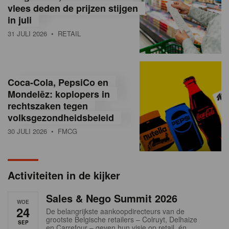
vlees deden de prijzen stijgen
i
in juli
ë
31 JULI 2026
• RETAIL
,
R
Coca-Cola, PepsiCo en
e
Mondelēz: koplopers in
t
rechtszaken tegen
volksgezondheidsbeleid
a
30 JULI 2026
• FMCG
i
l
Activiteiten in de kijker
n
Sales & Nego Summit 2026
e
WOE
24
De belangrijkste aankoopdirecteurs van de
w
grootste Belgische retailers – Colruyt, Delhaize
SEP
en Carrefour – geven hun visie op retail, én