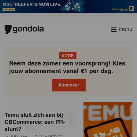
menu
ACTIE
Neem deze zomer een voorsprong! Kies
jouw abonnement vanaf €1 per dag.
Abonneer
G
Gondola
Gondola
academy
society
o
Temu sluit zich aan bij
n
CBCommerce: een PR-
stunt?
d
31 JULI 2026
• E-COMMERCE