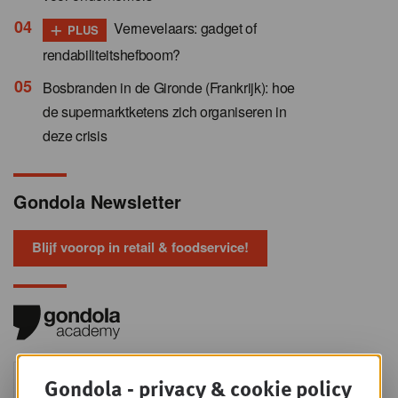
+
Vernevelaars: gadget of
PLUS
rendabiliteitshefboom?
Bosbranden in de Gironde (Frankrijk): hoe
de supermarktketens zich organiseren in
deze crisis
Gondola Newsletter
Blijf voorop in retail & foodservice!
Foodservice - Joint
Gondola - privacy & cookie policy
WOE
9
business planning