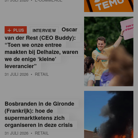
o
l
+
Oscar
a
PLUS
INTERVIEW
van der Rest (CEO Buddy):
M
“Toen we onze entree
maakten bij Delhaize, waren
a
we de enige ‘kleine’
g
leverancier”
31 JULI 2026
• RETAIL
a
z
i
Bosbranden in de Gironde
n
(Frankrijk): hoe de
supermarktketens zich
e
organiseren in deze crisis
,
31 JULI 2026
• RETAIL