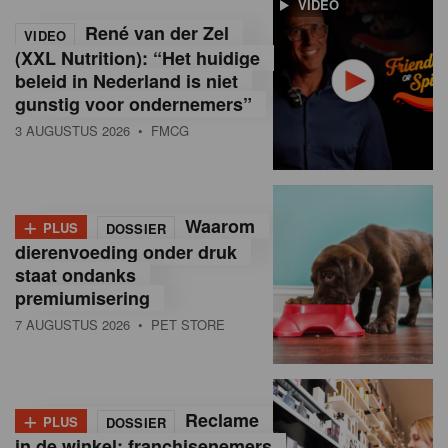
VIDEO
R
René van der Zel
VIDEO
e
(XXL Nutrition): “Het huidige
beleid in Nederland is niet
t
gunstig voor ondernemers”
a
3 AUGUSTUS 2026
• FMCG
i
l
+
Waarom
PLUS
DOSSIER
i
dierenvoeding onder druk
staat ondanks
n
premiumisering
B
7 AUGUSTUS 2026
• PET STORE
e
l
+
Reclame
PLUS
DOSSIER
g
in de winkel: franchisenemers