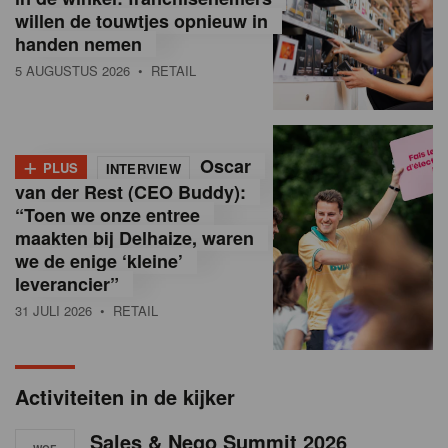
i
willen de touwtjes opnieuw in
handen nemen
ë
5 AUGUSTUS 2026
• RETAIL
,
R
+
e
Oscar
PLUS
INTERVIEW
van der Rest (CEO Buddy):
t
“Toen we onze entree
maakten bij Delhaize, waren
a
we de enige ‘kleine’
i
leverancier”
l
31 JULI 2026
• RETAIL
n
e
Activiteiten in de kijker
w
Sales & Nego Summit 2026