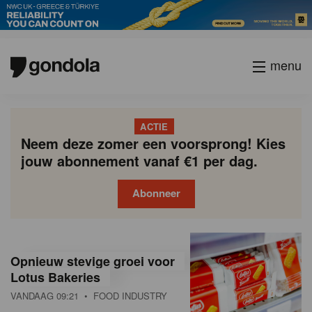
menu
ACTIE
Neem deze zomer een voorsprong! Kies
jouw abonnement vanaf €1 per dag.
Abonneer
G
Gondola
Gondola
academy
society
o
Opnieuw stevige groei voor
n
Lotus Bakeries
VANDAAG 09:21
• FOOD INDUSTRY
d