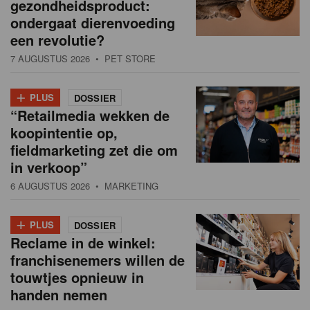
gezondheidsproduct:
ondergaat dierenvoeding
een revolutie?
7 AUGUSTUS 2026
• PET STORE
+
PLUS
DOSSIER
“Retailmedia wekken de
koopintentie op,
fieldmarketing zet die om
in verkoop”
6 AUGUSTUS 2026
• MARKETING
+
PLUS
DOSSIER
Reclame in de winkel:
franchisenemers willen de
touwtjes opnieuw in
handen nemen