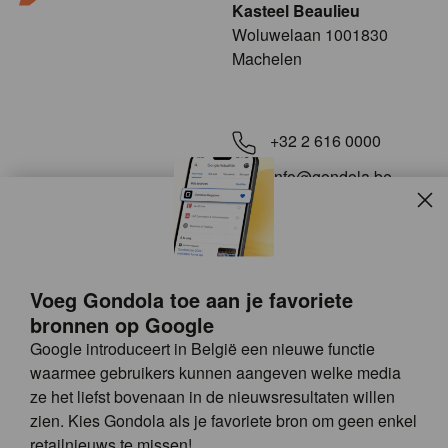
Kasteel Beaulieu
​​​Woluwelaan 1001830
Machelen
+32 2 616 0000
info@gondola.be
Slui
Volg ons op
Voeg Gondola toe aan je favoriete
bronnen op Google
Google introduceert in België een nieuwe functie
waarmee gebruikers kunnen aangeven welke media
ze het liefst bovenaan in de nieuwsresultaten willen
Site
© GONDOLA GROUP
zien. Kies Gondola als je favoriete bron om geen enkel
by
FAQ
retailnieuws te missen!