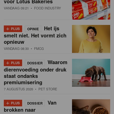
voor Lotus Bakeries
VANDAAG 09:21
• FOOD INDUSTRY
+
Het ijs
PLUS
OPINIE
smelt niet. Het vormt zich
opnieuw
VANDAAG 08:30
• FMCG
+
Waarom
PLUS
DOSSIER
dierenvoeding onder druk
staat ondanks
premiumisering
7 AUGUSTUS 2026
• PET STORE
+
Van
PLUS
DOSSIER
brokken naar