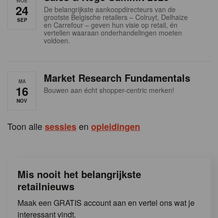
WOE
s
24
De belangrijkste aankoopdirecteurs van de
grootste Belgische retailers – Colruyt, Delhaize
SEP
en Carrefour – geven hun visie op retail, én
vertellen waaraan onderhandelingen moeten
voldoen.
Market Research Fundamentals
MA
16
Bouwen aan écht shopper-centric merken!
NOV
Toon alle
en
sessies
opleidingen
Mis nooit het belangrijkste
retailnieuws
Maak een GRATIS account aan en vertel ons wat je
interessant vindt.