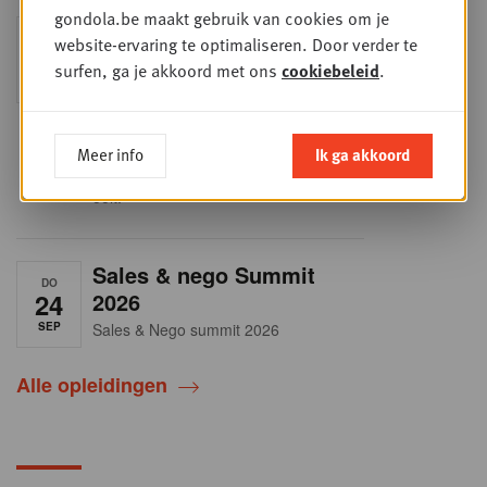
gondola.be maakt gebruik van cookies om je
Into Retail - Sold out
DI
website-ervaring te optimaliseren. Door verder te
15
Mis deze unieke kans niet om het
surfen, ga je akkoord met ons
cookiebeleid
.
Belgische retaillandschap volledig te
SEP
doorgronden. In deze essentiële
update ontdek je de strategieën van
de belangrijkste foodretailers, krijg je
helder zicht op het shopperprofiel en
Meer info
Ik ga akkoord
verzamel je onmisbare inzichten in
een sector die sneller verandert dan
ooit.
Sales & nego Summit
DO
24
2026
SEP
Sales & Nego summit 2026
Alle opleidingen