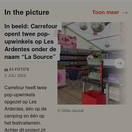
In the picture
Toon meer
In beeld: Carrefour
opent twee pop-
upwinkels op Les
Ardentes onder de
naam “La Source”
34 FOTO'S
3 JULI 2026
Carrefour heeft twee
pop-upwinkels
opgezet op Les
Ardentes, één op de
©
Ghita Jazouli
camping en één op
het festivalterrein.
Achter dit project zit