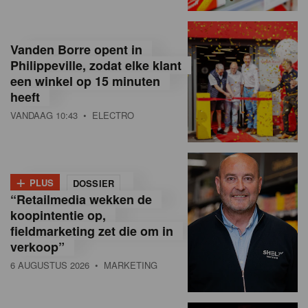
o
l
Vanden Borre opent in
Philippeville, zodat elke klant
a
een winkel op 15 minuten
M
heeft
VANDAAG 10:43
• ELECTRO
a
g
a
+
PLUS
DOSSIER
z
“Retailmedia wekken de
koopintentie op,
i
fieldmarketing zet die om in
n
verkoop”
6 AUGUSTUS 2026
• MARKETING
e
,