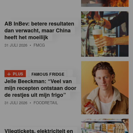
R
e
AB InBev: betere resultaten
t
dan verwacht, maar China
heeft het moeilijk
a
31 JULI 2026
• FMCG
i
l
+
i
PLUS
FAMOUS FRIDGE
Jelle Beeckman: “Veel van
n
mijn recepten ontstaan door
B
de restjes uit mijn frigo”
31 JULI 2026
• FOODRETAIL
e
l
g
Vliegtickets, elektriciteit en