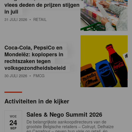
vlees deden de prijzen stijgen
i
in juli
ë
31 JULI 2026
• RETAIL
,
R
Coca-Cola, PepsiCo en
e
Mondelēz: koplopers in
t
rechtszaken tegen
volksgezondheidsbeleid
a
30 JULI 2026
• FMCG
i
l
Activiteiten in de kijker
n
Sales & Nego Summit 2026
e
WOE
24
De belangrijkste aankoopdirecteurs van de
w
grootste Belgische retailers – Colruyt, Delhaize
SEP
en Carrefour – geven hun visie op retail, én