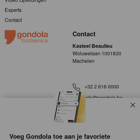
Experts
Contact
Contact
Kasteel Beaulieu
​​​Woluwelaan 1001830
Machelen
+32 2 616 0000
info@gondola.be
Slui
Volg ons op
Voeg Gondola toe aan je favoriete