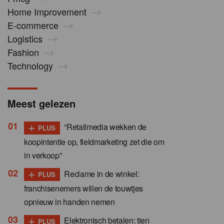
Home Improvement
E-commerce
Logistics
Fashion
Technology
Meest gelezen
+
“Retailmedia wekken de
PLUS
koopintentie op, fieldmarketing zet die om
in verkoop”
+
Reclame in de winkel:
PLUS
franchisenemers willen de touwtjes
opnieuw in handen nemen
+
Elektronisch betalen: tien
PLUS