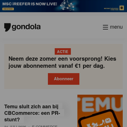
menu
ACTIE
Neem deze zomer een voorsprong! Kies
jouw abonnement vanaf €1 per dag.
Abonneer
G
Gondola
Gondola
academy
society
o
Temu sluit zich aan bij
n
CBCommerce: een PR-
stunt?
d
31 JULI 2026
• E-COMMERCE