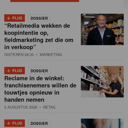
+
PLUS
DOSSIER
“Retailmedia wekken de
koopintentie op,
fieldmarketing zet die om
in verkoop”
GISTEREN 08:30
• MARKETING
+
PLUS
DOSSIER
Reclame in de winkel:
franchisenemers willen de
touwtjes opnieuw in
handen nemen
5 AUGUSTUS 2026
• RETAIL
+
PLUS
DOSSIER