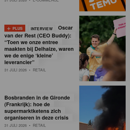
o
l
+
Oscar
a
PLUS
INTERVIEW
van der Rest (CEO Buddy):
M
“Toen we onze entree
maakten bij Delhaize, waren
a
we de enige ‘kleine’
g
leverancier”
31 JULI 2026
• RETAIL
a
z
i
Bosbranden in de Gironde
n
(Frankrijk): hoe de
supermarktketens zich
e
organiseren in deze crisis
,
31 JULI 2026
• RETAIL