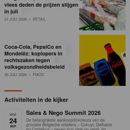
vlees deden de prijzen stijgen
i
in juli
ë
31 JULI 2026
• RETAIL
,
R
Coca-Cola, PepsiCo en
e
Mondelēz: koplopers in
t
rechtszaken tegen
volksgezondheidsbeleid
a
30 JULI 2026
• FMCG
i
l
Activiteiten in de kijker
n
Sales & Nego Summit 2026
e
WOE
24
De belangrijkste aankoopdirecteurs van de
w
grootste Belgische retailers – Colruyt, Delhaize
SEP
en Carrefour – geven hun visie op retail, én