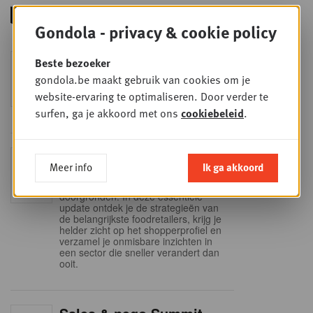
Gondola - privacy & cookie policy
Foodservice - Joint
Beste bezoeker
WOE
9
business planning
gondola.be maakt gebruik van cookies om je
website-ervaring te optimaliseren. Door verder te
SEP
Intro to Negotiation: Succes aan de
onderhandelingstafel is geen toeval!
surfen, ga je akkoord met ons
cookiebeleid
.
Into Retail - Sold out
DI
Meer info
Ik ga akkoord
15
Mis deze unieke kans niet om het
Belgische retaillandschap volledig te
SEP
doorgronden. In deze essentiële
update ontdek je de strategieën van
de belangrijkste foodretailers, krijg je
helder zicht op het shopperprofiel en
verzamel je onmisbare inzichten in
een sector die sneller verandert dan
ooit.