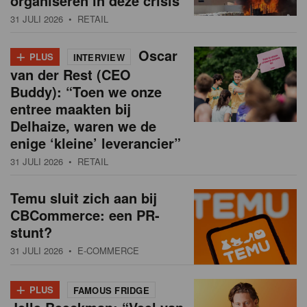
organiseren in deze crisis
31 JULI 2026
• RETAIL
+
Oscar
PLUS
INTERVIEW
van der Rest (CEO
Buddy): “Toen we onze
entree maakten bij
Delhaize, waren we de
enige ‘kleine’ leverancier”
31 JULI 2026
• RETAIL
Temu sluit zich aan bij
CBCommerce: een PR-
stunt?
31 JULI 2026
• E-COMMERCE
+
PLUS
FAMOUS FRIDGE