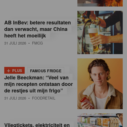
R
e
AB InBev: betere resultaten
t
dan verwacht, maar China
heeft het moeilijk
a
31 JULI 2026
• FMCG
i
l
+
i
PLUS
FAMOUS FRIDGE
Jelle Beeckman: “Veel van
n
mijn recepten ontstaan door
B
de restjes uit mijn frigo”
31 JULI 2026
• FOODRETAIL
e
l
g
Vliegtickets, elektriciteit en