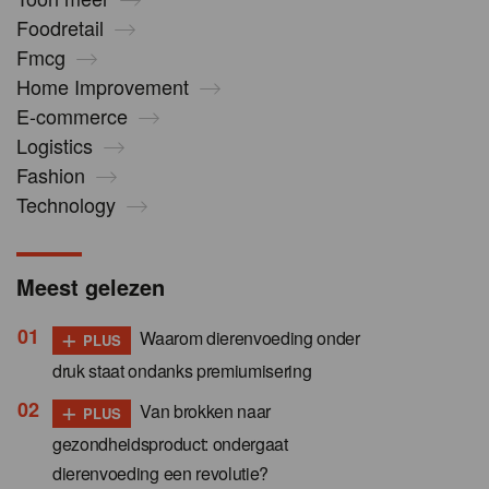
Foodretail
Fmcg
Home Improvement
E-commerce
Logistics
Fashion
Technology
Meest gelezen
+
Waarom dierenvoeding onder
PLUS
druk staat ondanks premiumisering
+
Van brokken naar
PLUS
gezondheidsproduct: ondergaat
dierenvoeding een revolutie?