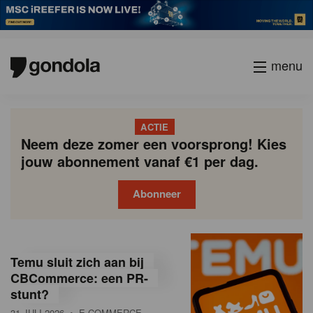
menu
ACTIE
Neem deze zomer een voorsprong! Kies
jouw abonnement vanaf €1 per dag.
Abonneer
G
Gondola
Gondola
academy
society
o
Temu sluit zich aan bij
n
CBCommerce: een PR-
stunt?
d
31 JULI 2026
• E-COMMERCE