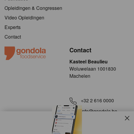
Opleidingen & Congressen
Video Opleidingen
Experts
Contact
Contact
Kasteel Beaulieu
​​​Woluwelaan 1001830
Machelen
+32 2 616 0000
info@gondola.be
Slui
Volg ons op