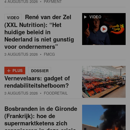
4 AUGUSTUS 2026
• PAYMENT
René van der Zel
VIDEO
VIDEO
(XXL Nutrition): “Het
huidige beleid in
Nederland is niet gunstig
voor ondernemers”
3 AUGUSTUS 2026
• FMCG
+
PLUS
DOSSIER
Vernevelaars: gadget of
rendabiliteitshefboom?
3 AUGUSTUS 2026
• FOODRETAIL
Bosbranden in de Gironde
(Frankrijk): hoe de
supermarktketens zich