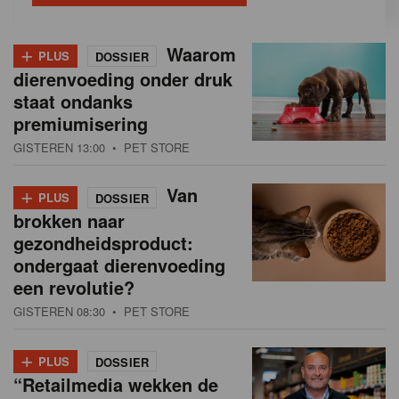
+
Waarom
PLUS
DOSSIER
dierenvoeding onder druk
staat ondanks
premiumisering
GISTEREN 13:00
• PET STORE
+
Van
PLUS
DOSSIER
brokken naar
gezondheidsproduct:
ondergaat dierenvoeding
een revolutie?
GISTEREN 08:30
• PET STORE
+
PLUS
DOSSIER
“Retailmedia wekken de