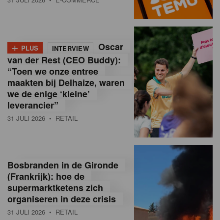
o
l
+
Oscar
a
PLUS
INTERVIEW
van der Rest (CEO Buddy):
M
“Toen we onze entree
maakten bij Delhaize, waren
a
we de enige ‘kleine’
g
leverancier”
31 JULI 2026
• RETAIL
a
z
i
Bosbranden in de Gironde
n
(Frankrijk): hoe de
supermarktketens zich
e
organiseren in deze crisis
,
31 JULI 2026
• RETAIL