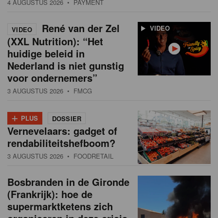
4 AUGUSTUS 2026
• PAYMENT
René van der Zel
VIDEO
VIDEO
(XXL Nutrition): “Het
huidige beleid in
Nederland is niet gunstig
voor ondernemers”
3 AUGUSTUS 2026
• FMCG
+
PLUS
DOSSIER
Vernevelaars: gadget of
rendabiliteitshefboom?
3 AUGUSTUS 2026
• FOODRETAIL
Bosbranden in de Gironde
(Frankrijk): hoe de
supermarktketens zich