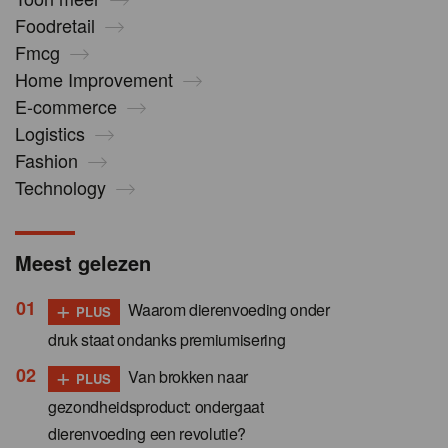
Foodretail
Fmcg
Home Improvement
E-commerce
Logistics
Fashion
Technology
Meest gelezen
+
Waarom dierenvoeding onder
PLUS
druk staat ondanks premiumisering
+
Van brokken naar
PLUS
gezondheidsproduct: ondergaat
dierenvoeding een revolutie?