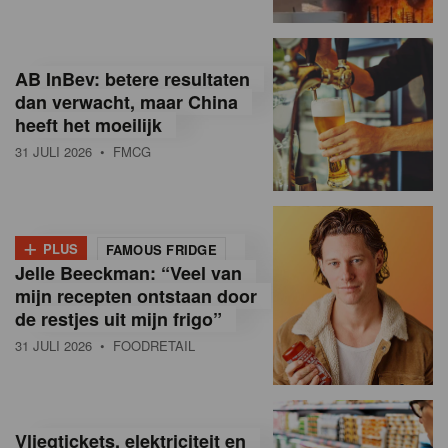
R
e
AB InBev: betere resultaten
t
dan verwacht, maar China
heeft het moeilijk
a
31 JULI 2026
• FMCG
i
l
+
i
PLUS
FAMOUS FRIDGE
Jelle Beeckman: “Veel van
n
mijn recepten ontstaan door
B
de restjes uit mijn frigo”
31 JULI 2026
• FOODRETAIL
e
l
g
Vliegtickets, elektriciteit en