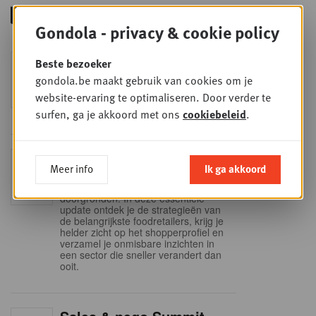
Gondola - privacy & cookie policy
Foodservice - Joint
Beste bezoeker
WOE
9
business planning
gondola.be maakt gebruik van cookies om je
website-ervaring te optimaliseren. Door verder te
SEP
Intro to Negotiation: Succes aan de
onderhandelingstafel is geen toeval!
surfen, ga je akkoord met ons
cookiebeleid
.
Into Retail - Sold out
DI
Meer info
Ik ga akkoord
15
Mis deze unieke kans niet om het
Belgische retaillandschap volledig te
SEP
doorgronden. In deze essentiële
update ontdek je de strategieën van
de belangrijkste foodretailers, krijg je
helder zicht op het shopperprofiel en
verzamel je onmisbare inzichten in
een sector die sneller verandert dan
ooit.