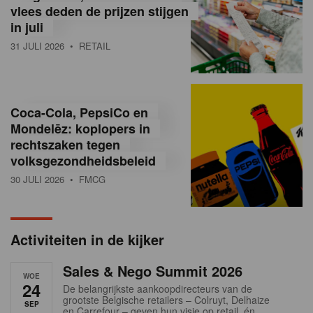
vlees deden de prijzen stijgen
i
in juli
ë
31 JULI 2026
• RETAIL
,
R
Coca-Cola, PepsiCo en
e
Mondelēz: koplopers in
t
rechtszaken tegen
volksgezondheidsbeleid
a
30 JULI 2026
• FMCG
i
l
Activiteiten in de kijker
n
Sales & Nego Summit 2026
e
WOE
24
De belangrijkste aankoopdirecteurs van de
w
grootste Belgische retailers – Colruyt, Delhaize
SEP
en Carrefour – geven hun visie op retail, én