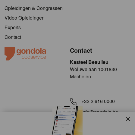
Opleidingen & Congressen
Video Opleidingen
Experts
Contact
Contact
Kasteel Beaulieu
​​​Woluwelaan 1001830
Machelen
+32 2 616 0000
info@gondola.be
Slui
Volg ons op