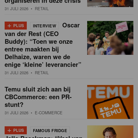
organiseren in deze crisis
31 JULI 2026
• RETAIL
+
Oscar
PLUS
INTERVIEW
van der Rest (CEO
Buddy): “Toen we onze
entree maakten bij
Delhaize, waren we de
enige ‘kleine’ leverancier”
31 JULI 2026
• RETAIL
Temu sluit zich aan bij
CBCommerce: een PR-
stunt?
31 JULI 2026
• E-COMMERCE
+
PLUS
FAMOUS FRIDGE