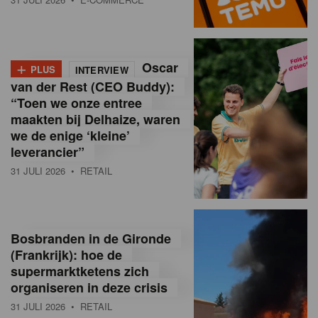
o
l
+
Oscar
a
PLUS
INTERVIEW
van der Rest (CEO Buddy):
M
“Toen we onze entree
maakten bij Delhaize, waren
a
we de enige ‘kleine’
g
leverancier”
31 JULI 2026
• RETAIL
a
z
i
Bosbranden in de Gironde
n
(Frankrijk): hoe de
supermarktketens zich
e
organiseren in deze crisis
,
31 JULI 2026
• RETAIL