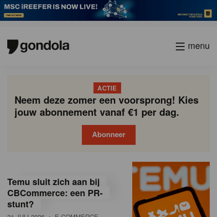
menu
ACTIE
Neem deze zomer een voorsprong! Kies
jouw abonnement vanaf €1 per dag.
Abonneer
G
Gondola
Gondola
academy
society
o
Temu sluit zich aan bij
n
CBCommerce: een PR-
stunt?
d
31 JULI 2026
• E-COMMERCE