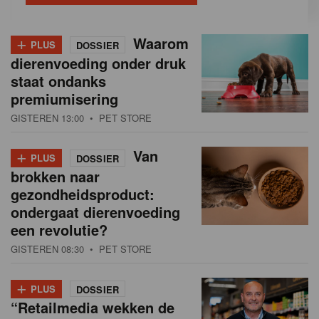
+
Waarom
PLUS
DOSSIER
dierenvoeding onder druk
staat ondanks
premiumisering
GISTEREN 13:00
• PET STORE
+
Van
PLUS
DOSSIER
brokken naar
gezondheidsproduct:
ondergaat dierenvoeding
een revolutie?
GISTEREN 08:30
• PET STORE
+
PLUS
DOSSIER
“Retailmedia wekken de