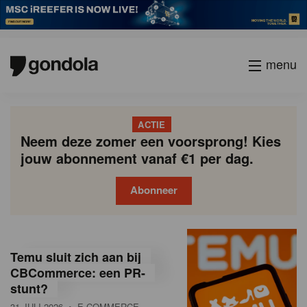
menu
ACTIE
Neem deze zomer een voorsprong! Kies
jouw abonnement vanaf €1 per dag.
Abonneer
G
Gondola
Gondola
academy
society
o
Temu sluit zich aan bij
n
CBCommerce: een PR-
stunt?
d
31 JULI 2026
• E-COMMERCE