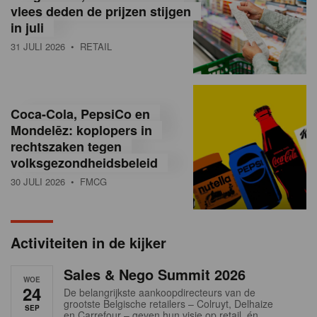
vlees deden de prijzen stijgen
i
in juli
ë
31 JULI 2026
• RETAIL
,
R
Coca-Cola, PepsiCo en
e
Mondelēz: koplopers in
t
rechtszaken tegen
volksgezondheidsbeleid
a
30 JULI 2026
• FMCG
i
l
Activiteiten in de kijker
n
Sales & Nego Summit 2026
e
WOE
24
De belangrijkste aankoopdirecteurs van de
w
grootste Belgische retailers – Colruyt, Delhaize
SEP
en Carrefour – geven hun visie op retail, én