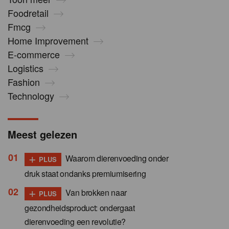
Foodretail
Fmcg
Home Improvement
E-commerce
Logistics
Fashion
Technology
Meest gelezen
+
Waarom dierenvoeding onder
PLUS
druk staat ondanks premiumisering
+
Van brokken naar
PLUS
gezondheidsproduct: ondergaat
dierenvoeding een revolutie?