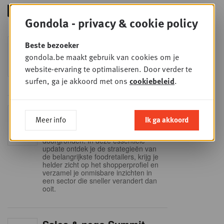
Gondola - privacy & cookie policy
Foodservice - Joint
Beste bezoeker
WOE
9
business planning
gondola.be maakt gebruik van cookies om je
website-ervaring te optimaliseren. Door verder te
SEP
Intro to Negotiation: Succes aan de
onderhandelingstafel is geen toeval!
surfen, ga je akkoord met ons
cookiebeleid
.
Into Retail - Sold out
DI
Meer info
Ik ga akkoord
15
Mis deze unieke kans niet om het
Belgische retaillandschap volledig te
SEP
doorgronden. In deze essentiële
update ontdek je de strategieën van
de belangrijkste foodretailers, krijg je
helder zicht op het shopperprofiel en
verzamel je onmisbare inzichten in
een sector die sneller verandert dan
ooit.