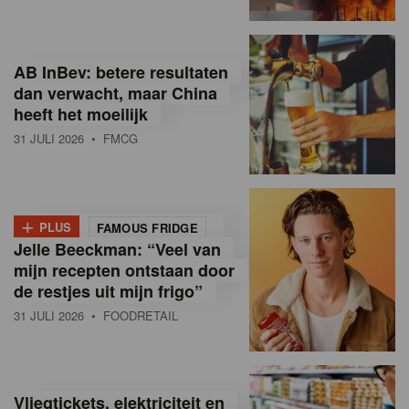
R
e
AB InBev: betere resultaten
t
dan verwacht, maar China
heeft het moeilijk
a
31 JULI 2026
• FMCG
i
l
+
i
PLUS
FAMOUS FRIDGE
Jelle Beeckman: “Veel van
n
mijn recepten ontstaan door
B
de restjes uit mijn frigo”
31 JULI 2026
• FOODRETAIL
e
l
g
Vliegtickets, elektriciteit en