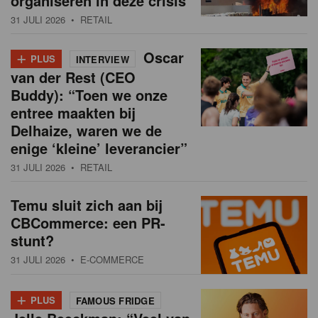
organiseren in deze crisis
31 JULI 2026
• RETAIL
+
Oscar
PLUS
INTERVIEW
van der Rest (CEO
Buddy): “Toen we onze
entree maakten bij
Delhaize, waren we de
enige ‘kleine’ leverancier”
31 JULI 2026
• RETAIL
Temu sluit zich aan bij
CBCommerce: een PR-
stunt?
31 JULI 2026
• E-COMMERCE
+
PLUS
FAMOUS FRIDGE