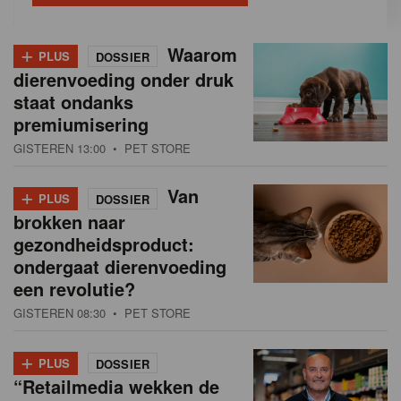
+
Waarom
PLUS
DOSSIER
dierenvoeding onder druk
staat ondanks
premiumisering
GISTEREN 13:00
• PET STORE
+
Van
PLUS
DOSSIER
brokken naar
gezondheidsproduct:
ondergaat dierenvoeding
een revolutie?
GISTEREN 08:30
• PET STORE
+
PLUS
DOSSIER
“Retailmedia wekken de