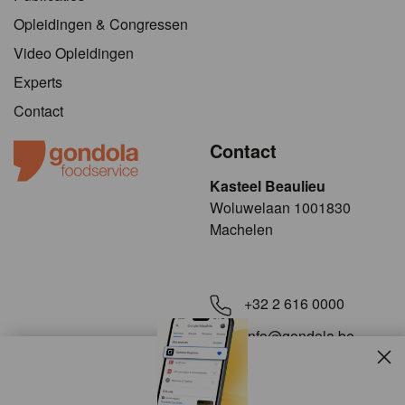
Opleidingen & Congressen
Video Opleidingen
Experts
Contact
Contact
Kasteel Beaulieu
​​​Woluwelaan 1001830
Machelen
+32 2 616 0000
info@gondola.be
Slui
Volg ons op