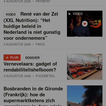
4 AUGUSTUS 2026
• PAYMENT
René van der Zel
VIDEO
VIDEO
(XXL Nutrition): “Het
huidige beleid in
Nederland is niet gunstig
voor ondernemers”
3 AUGUSTUS 2026
• FMCG
+
PLUS
DOSSIER
Vernevelaars: gadget of
rendabiliteitshefboom?
3 AUGUSTUS 2026
• FOODRETAIL
Bosbranden in de Gironde
(Frankrijk): hoe de
supermarktketens zich