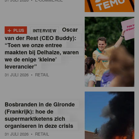
o
l
+
Oscar
a
PLUS
INTERVIEW
van der Rest (CEO Buddy):
M
“Toen we onze entree
maakten bij Delhaize, waren
a
we de enige ‘kleine’
g
leverancier”
31 JULI 2026
• RETAIL
a
z
i
Bosbranden in de Gironde
n
(Frankrijk): hoe de
supermarktketens zich
e
organiseren in deze crisis
,
31 JULI 2026
• RETAIL