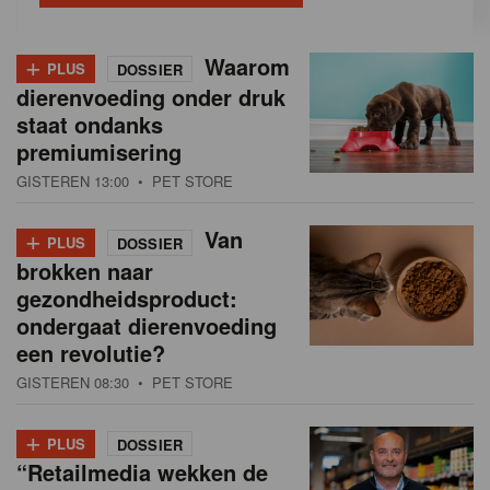
+
Waarom
PLUS
DOSSIER
dierenvoeding onder druk
staat ondanks
premiumisering
GISTEREN 13:00
• PET STORE
+
Van
PLUS
DOSSIER
brokken naar
gezondheidsproduct:
ondergaat dierenvoeding
een revolutie?
GISTEREN 08:30
• PET STORE
+
PLUS
DOSSIER
“Retailmedia wekken de