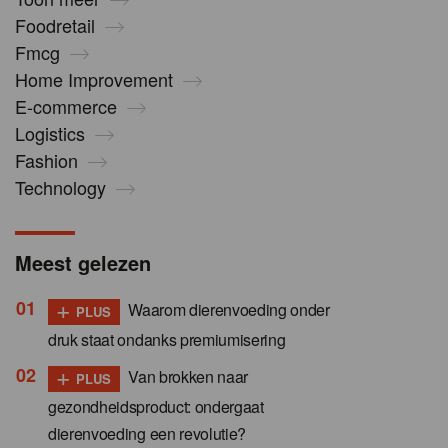
Foodretail
Fmcg
Home Improvement
E-commerce
Logistics
Fashion
Technology
Meest gelezen
+
Waarom dierenvoeding onder
PLUS
druk staat ondanks premiumisering
+
Van brokken naar
PLUS
gezondheidsproduct: ondergaat
dierenvoeding een revolutie?