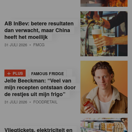
R
e
AB InBev: betere resultaten
t
dan verwacht, maar China
heeft het moeilijk
a
31 JULI 2026
• FMCG
i
l
+
i
PLUS
FAMOUS FRIDGE
Jelle Beeckman: “Veel van
n
mijn recepten ontstaan door
B
de restjes uit mijn frigo”
31 JULI 2026
• FOODRETAIL
e
l
g
Vliegtickets, elektriciteit en