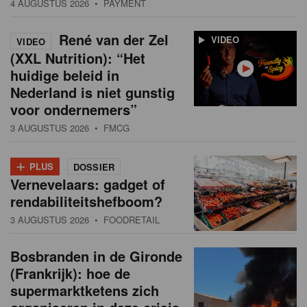
4 AUGUSTUS 2026
• PAYMENT
René van der Zel
VIDEO
VIDEO
(XXL Nutrition): “Het
huidige beleid in
Nederland is niet gunstig
voor ondernemers”
3 AUGUSTUS 2026
• FMCG
+
PLUS
DOSSIER
Vernevelaars: gadget of
rendabiliteitshefboom?
3 AUGUSTUS 2026
• FOODRETAIL
Bosbranden in de Gironde
(Frankrijk): hoe de
supermarktketens zich