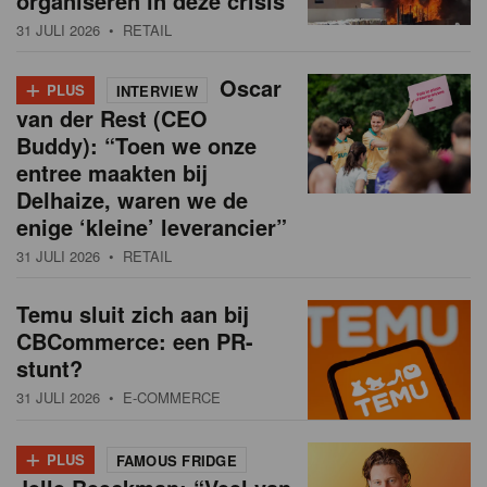
organiseren in deze crisis
31 JULI 2026
• RETAIL
+
Oscar
PLUS
INTERVIEW
van der Rest (CEO
Buddy): “Toen we onze
entree maakten bij
Delhaize, waren we de
enige ‘kleine’ leverancier”
31 JULI 2026
• RETAIL
Temu sluit zich aan bij
CBCommerce: een PR-
stunt?
31 JULI 2026
• E-COMMERCE
+
PLUS
FAMOUS FRIDGE