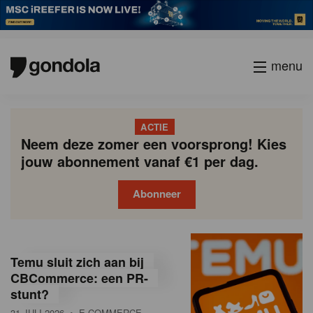
menu
ACTIE
Neem deze zomer een voorsprong! Kies
jouw abonnement vanaf €1 per dag.
Abonneer
G
Gondola
Gondola
academy
society
o
Temu sluit zich aan bij
n
CBCommerce: een PR-
stunt?
d
31 JULI 2026
• E-COMMERCE