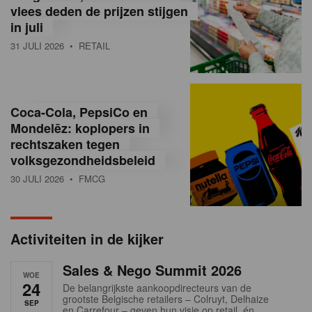
vlees deden de prijzen stijgen
i
in juli
ë
31 JULI 2026
• RETAIL
,
R
Coca-Cola, PepsiCo en
e
Mondelēz: koplopers in
t
rechtszaken tegen
volksgezondheidsbeleid
a
30 JULI 2026
• FMCG
i
l
Activiteiten in de kijker
n
Sales & Nego Summit 2026
e
WOE
24
De belangrijkste aankoopdirecteurs van de
w
grootste Belgische retailers – Colruyt, Delhaize
SEP
en Carrefour – geven hun visie op retail, én