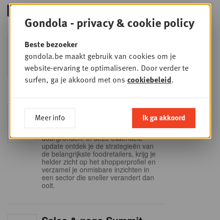
Gondola - privacy & cookie policy
Foodservice - Joint
Beste bezoeker
WOE
9
business planning
gondola.be maakt gebruik van cookies om je
website-ervaring te optimaliseren. Door verder te
SEP
Intro to Negotiation: Succes aan de
onderhandelingstafel is geen toeval!
surfen, ga je akkoord met ons
cookiebeleid
.
Into Retail - Sold out
DI
Meer info
Ik ga akkoord
15
Mis deze unieke kans niet om het
Belgische retaillandschap volledig te
SEP
doorgronden. In deze essentiële
update ontdek je de strategieën van
de belangrijkste foodretailers, krijg je
helder zicht op het shopperprofiel en
verzamel je onmisbare inzichten in
een sector die sneller verandert dan
ooit.