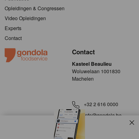
Opleidingen & Congressen
Video Opleidingen
Experts
Contact
Contact
Kasteel Beaulieu
​​​Woluwelaan 1001830
Machelen
+32 2 616 0000
info@gondola.be
Slui
Volg ons op