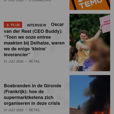
o
l
+
Oscar
a
PLUS
INTERVIEW
van der Rest (CEO Buddy):
M
“Toen we onze entree
maakten bij Delhaize, waren
a
we de enige ‘kleine’
g
leverancier”
31 JULI 2026
• RETAIL
a
z
i
Bosbranden in de Gironde
n
(Frankrijk): hoe de
supermarktketens zich
e
organiseren in deze crisis
,
31 JULI 2026
• RETAIL