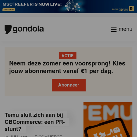
menu
ACTIE
Neem deze zomer een voorsprong! Kies
jouw abonnement vanaf €1 per dag.
Abonneer
G
Gondola
Gondola
academy
society
o
Temu sluit zich aan bij
n
CBCommerce: een PR-
stunt?
d
31 JULI 2026
• E-COMMERCE