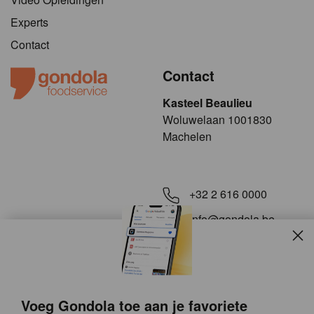
Experts
Contact
Contact
Kasteel Beaulieu
​​​Woluwelaan 1001830
Machelen
+32 2 616 0000
info@gondola.be
Slui
Volg ons op
Voeg Gondola toe aan je favoriete