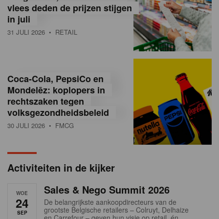
vlees deden de prijzen stijgen
i
in juli
ë
31 JULI 2026
• RETAIL
,
R
Coca-Cola, PepsiCo en
e
Mondelēz: koplopers in
t
rechtszaken tegen
volksgezondheidsbeleid
a
30 JULI 2026
• FMCG
i
l
Activiteiten in de kijker
n
Sales & Nego Summit 2026
e
WOE
24
De belangrijkste aankoopdirecteurs van de
w
grootste Belgische retailers – Colruyt, Delhaize
SEP
en Carrefour – geven hun visie op retail, én