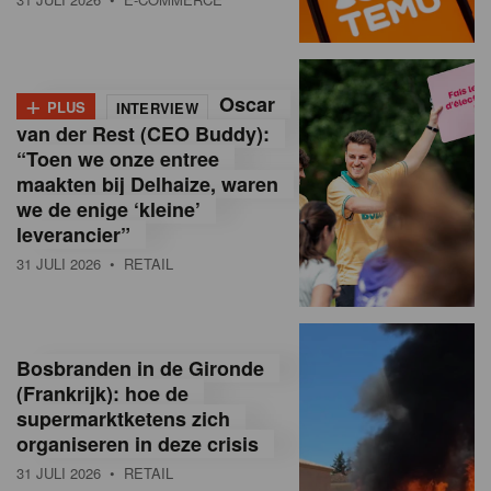
o
l
+
Oscar
a
PLUS
INTERVIEW
van der Rest (CEO Buddy):
M
“Toen we onze entree
maakten bij Delhaize, waren
a
we de enige ‘kleine’
g
leverancier”
31 JULI 2026
• RETAIL
a
z
i
Bosbranden in de Gironde
n
(Frankrijk): hoe de
supermarktketens zich
e
organiseren in deze crisis
,
31 JULI 2026
• RETAIL