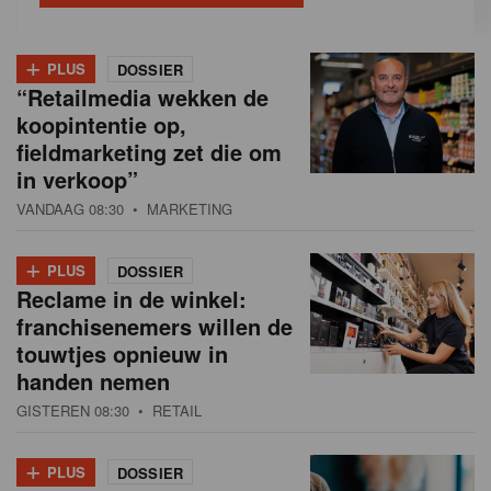
+
PLUS
DOSSIER
“Retailmedia wekken de
koopintentie op,
fieldmarketing zet die om
in verkoop”
VANDAAG 08:30
• MARKETING
+
PLUS
DOSSIER
Reclame in de winkel:
franchisenemers willen de
touwtjes opnieuw in
handen nemen
GISTEREN 08:30
• RETAIL
+
PLUS
DOSSIER