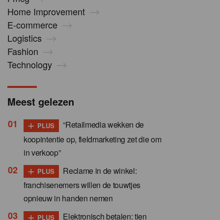
Home Improvement
E-commerce
Logistics
Fashion
Technology
Meest gelezen
+
“Retailmedia wekken de
PLUS
koopintentie op, fieldmarketing zet die om
in verkoop”
+
Reclame in de winkel:
PLUS
franchisenemers willen de touwtjes
opnieuw in handen nemen
+
Elektronisch betalen: tien
PLUS