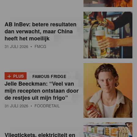
R
e
AB InBev: betere resultaten
t
dan verwacht, maar China
heeft het moeilijk
a
31 JULI 2026
• FMCG
i
l
+
i
PLUS
FAMOUS FRIDGE
Jelle Beeckman: “Veel van
n
mijn recepten ontstaan door
B
de restjes uit mijn frigo”
31 JULI 2026
• FOODRETAIL
e
l
g
Vliegtickets, elektriciteit en