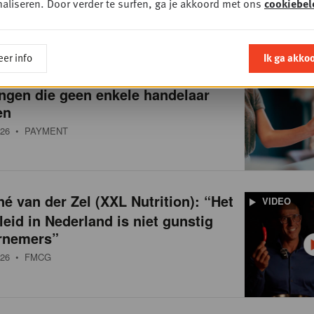
aliseren. Door verder te surfen, ga je akkoord met ons
cookiebel
0
• RETAIL
er info
Ik ga akko
Elektronisch betalen: tien
OSSIER
ngen die geen enkele handelaar
en
26
• PAYMENT
é van der Zel (XXL Nutrition): “Het
VIDEO
leid in Nederland is niet gunstig
rnemers”
26
• FMCG