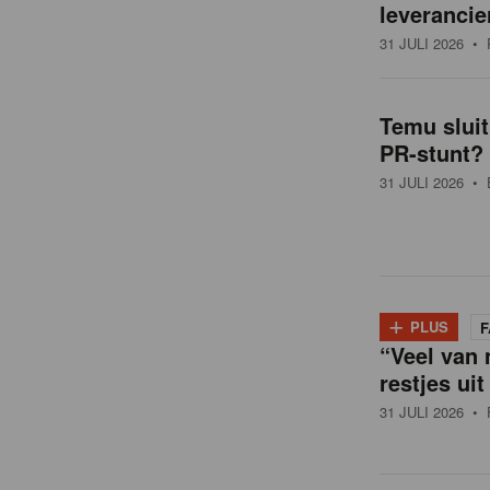
leverancie
31 JULI 2026
• 
Temu slui
PR-stunt?
31 JULI 2026
• 
+
PLUS
F
“Veel van 
restjes uit
31 JULI 2026
• 