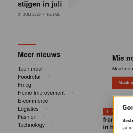
stijgen in juli
l
31 JULI 2026
• RETAIL
i
n
Meer nieuws
Mis no
B
Toon meer
Maak een 
Foodretail
e
Maak e
Fmcg
Home Improvement
l
E-commerce
Gon
Logistics
+
PLUS
D
g
Fashion
franchise
Best
Technology
in handen
gondo