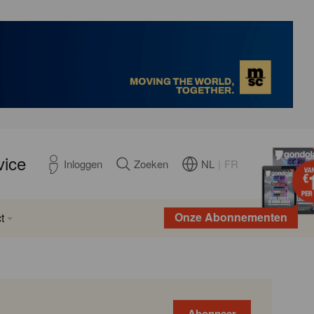
vice
NL
|
FR
Inloggen
Zoeken
Onze Abonnementen
t
Abonneer