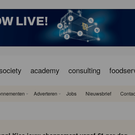
society
academy
consulting
foodser
onnementen
Adverteren
Jobs
Nieuwsbrief
Contac