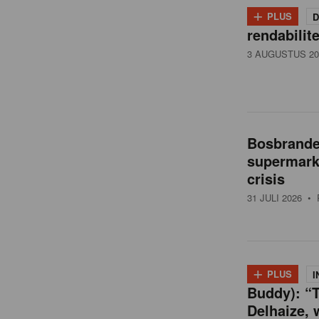
i
+
PLUS
D
rendabilit
l
3 AUGUSTUS 20
n
e
Bosbranden
supermarkt
w
crisis
31 JULI 2026
• 
s
+
PLUS
I
Buddy): “T
Delhaize, 