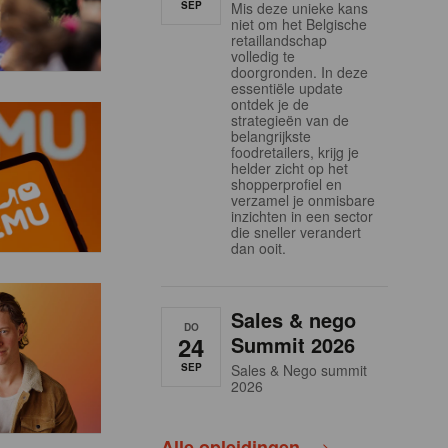
SEP
Mis deze unieke kans
niet om het Belgische
retaillandschap
volledig te
doorgronden. In deze
essentiële update
ontdek je de
strategieën van de
belangrijkste
foodretailers, krijg je
helder zicht op het
shopperprofiel en
verzamel je onmisbare
inzichten in een sector
die sneller verandert
dan ooit.
Sales & nego
DO
24
Summit 2026
SEP
Sales & Nego summit
2026
Alle opleidingen