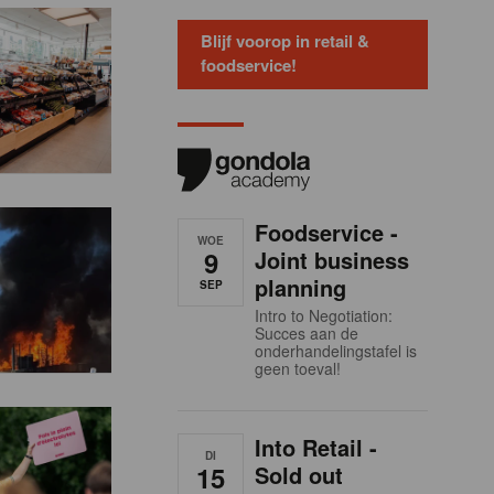
Blijf voorop in retail &
foodservice!
Foodservice -
WOE
9
Joint business
planning
SEP
Intro to Negotiation:
Succes aan de
onderhandelingstafel is
geen toeval!
Into Retail -
DI
15
Sold out