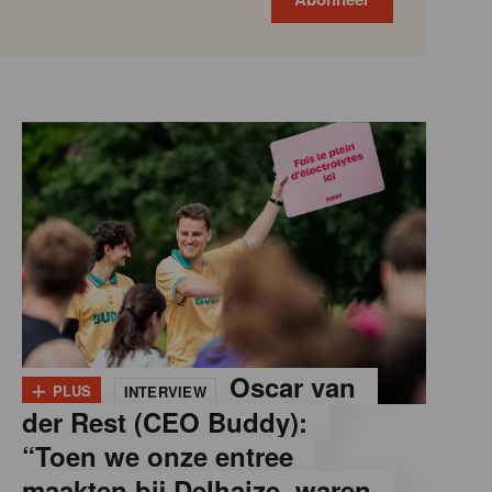
+
Oscar van
PLUS
INTERVIEW
der Rest (CEO Buddy):
“Toen we onze entree
maakten bij Delhaize, waren