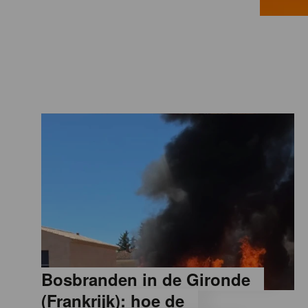
a
M
a
g
a
z
i
Bosbranden in de Gironde
n
(Frankrijk): hoe de