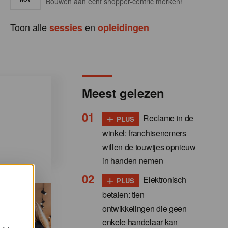
Bouwen aan écht shopper-centric merken!
Toon alle
en
sessies
opleidingen
Meest gelezen
+
Reclame in de
PLUS
winkel: franchisenemers
willen de touwtjes opnieuw
in handen nemen
+
Elektronisch
PLUS
betalen: tien
ontwikkelingen die geen
enkele handelaar kan