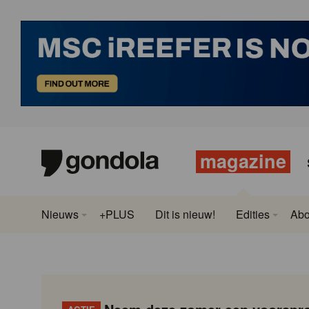
magazine
Nieuws
+PLUS
Dit is nieuw!
Edities
Ab