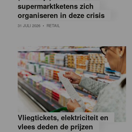
supermarktketens zich
e
organiseren in deze crisis
31 JULI 2026
• RETAIL
,
R
e
t
a
Vliegtickets, elektriciteit en
i
vlees deden de prijzen