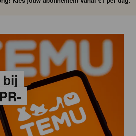
ng! Kies jouw abonnement vanaf €1 per dag.
 bij
PR-