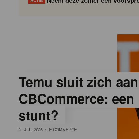
Neem deze zomer een voorspro
ACTIE
G
Gondola
Gondola
academy
society
o
n
d
Temu sluit zich aan
CBCommerce: een 
o
stunt?
l
31 JULI 2026
• E-COMMERCE