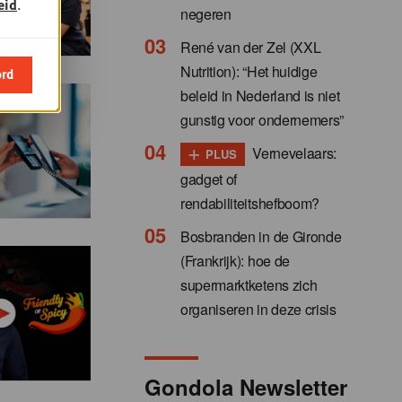
eid
.
negeren
René van der Zel (XXL
Nutrition): “Het huidige
ord
beleid in Nederland is niet
gunstig voor ondernemers”
+
Vernevelaars:
PLUS
gadget of
rendabiliteitshefboom?
Bosbranden in de Gironde
(Frankrijk): hoe de
supermarktketens zich
organiseren in deze crisis
Gondola Newsletter