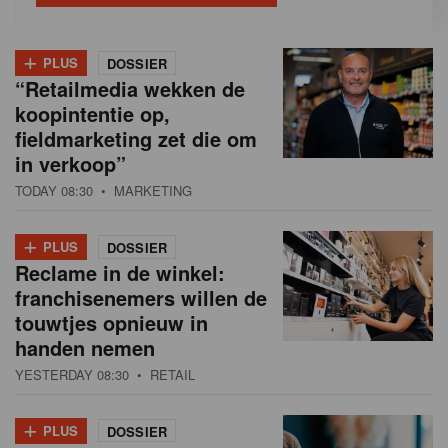
+
PLUS
DOSSIER
“Retailmedia wekken de
koopintentie op,
fieldmarketing zet die om
in verkoop”
TODAY 08:30
• MARKETING
+
PLUS
DOSSIER
Reclame in de winkel:
franchisenemers willen de
touwtjes opnieuw in
handen nemen
YESTERDAY 08:30
• RETAIL
+
PLUS
DOSSIER