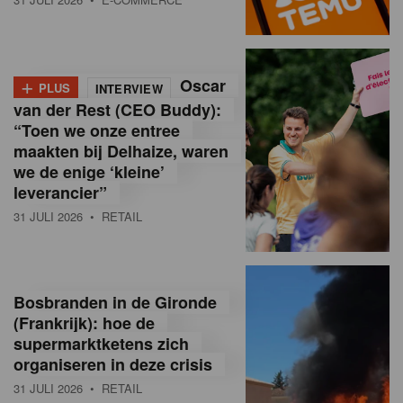
o
l
+
Oscar
a
PLUS
INTERVIEW
van der Rest (CEO Buddy):
M
“Toen we onze entree
maakten bij Delhaize, waren
a
we de enige ‘kleine’
g
leverancier”
31 JULI 2026
• RETAIL
a
z
i
Bosbranden in de Gironde
n
(Frankrijk): hoe de
supermarktketens zich
e
organiseren in deze crisis
,
31 JULI 2026
• RETAIL