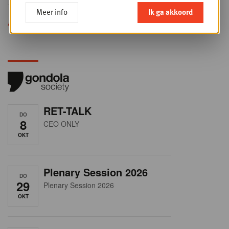
Meer info
Ik ga akkoord
Alle opleidingen
RET-TALK
DO
8
CEO ONLY
OKT
Plenary Session 2026
DO
29
Plenary Session 2026
OKT