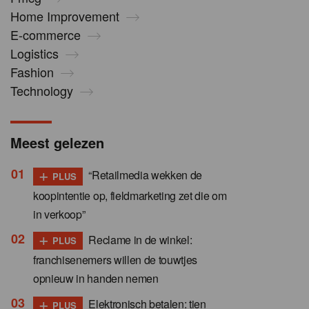
Home Improvement
E-commerce
Logistics
Fashion
Technology
Meest gelezen
+
“Retailmedia wekken de
PLUS
koopintentie op, fieldmarketing zet die om
in verkoop”
+
Reclame in de winkel:
PLUS
franchisenemers willen de touwtjes
opnieuw in handen nemen
+
Elektronisch betalen: tien
PLUS