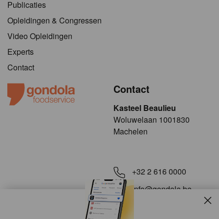
Publicaties
Opleidingen & Congressen
Video Opleidingen
Experts
Contact
Contact
Kasteel Beaulieu
​​​Woluwelaan 1001830
Machelen
+32 2 616 0000
info@gondola.be
Slui
Volg ons op