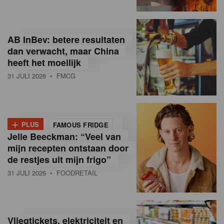
R
e
AB InBev: betere resultaten
t
dan verwacht, maar China
heeft het moeilijk
a
31 JULI 2026
• FMCG
i
l
+
i
PLUS
FAMOUS FRIDGE
Jelle Beeckman: “Veel van
n
mijn recepten ontstaan door
B
de restjes uit mijn frigo”
31 JULI 2026
• FOODRETAIL
e
l
g
Vliegtickets, elektriciteit en