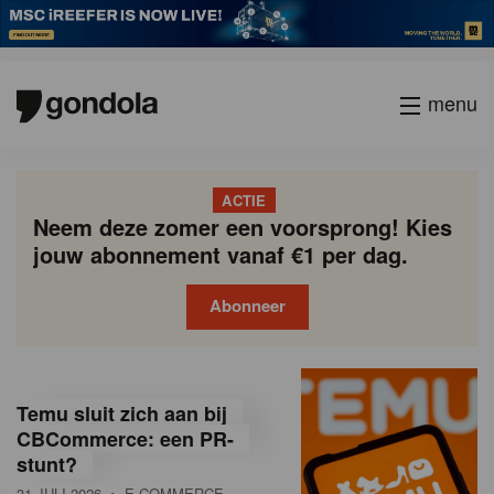
menu
ACTIE
Neem deze zomer een voorsprong! Kies
jouw abonnement vanaf €1 per dag.
Abonneer
G
Gondola
Gondola
academy
society
o
Temu sluit zich aan bij
n
CBCommerce: een PR-
stunt?
d
31 JULI 2026
• E-COMMERCE