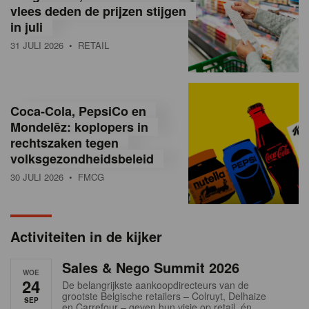
vlees deden de prijzen stijgen
i
in juli
ë
31 JULI 2026
• RETAIL
,
R
Coca-Cola, PepsiCo en
e
Mondelēz: koplopers in
t
rechtszaken tegen
volksgezondheidsbeleid
a
30 JULI 2026
• FMCG
i
l
Activiteiten in de kijker
n
Sales & Nego Summit 2026
e
WOE
24
De belangrijkste aankoopdirecteurs van de
w
grootste Belgische retailers – Colruyt, Delhaize
SEP
en Carrefour – geven hun visie op retail, én