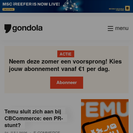
menu
ACTIE
Neem deze zomer een voorsprong! Kies
jouw abonnement vanaf €1 per dag.
Abonneer
G
Gondola
Gondola
academy
society
o
Temu sluit zich aan bij
n
CBCommerce: een PR-
stunt?
d
31 JULI 2026
• E-COMMERCE