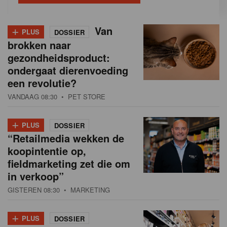
+
Van
PLUS
DOSSIER
brokken naar
gezondheidsproduct:
ondergaat dierenvoeding
een revolutie?
VANDAAG 08:30
• PET STORE
+
PLUS
DOSSIER
“Retailmedia wekken de
koopintentie op,
fieldmarketing zet die om
in verkoop”
GISTEREN 08:30
• MARKETING
+
PLUS
DOSSIER