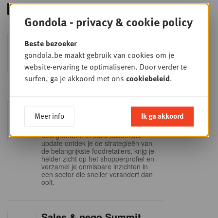
Gondola - privacy & cookie policy
Foodservice - Joint
Beste bezoeker
WOE
9
business planning
gondola.be maakt gebruik van cookies om je
SEP
Intro to Negotiation: Succes aan de
website-ervaring te optimaliseren. Door verder te
onderhandelingstafel is geen toeval!
surfen, ga je akkoord met ons
cookiebeleid
.
Into Retail - Sold out
DI
Meer info
Ik ga akkoord
15
Mis deze unieke kans niet om het
Belgische retaillandschap volledig te
SEP
doorgronden. In deze essentiële
update ontdek je de strategieën van
de belangrijkste foodretailers, krijg je
helder zicht op het shopperprofiel en
verzamel je onmisbare inzichten in
een sector die sneller verandert dan
ooit.
Sales & nego Summit