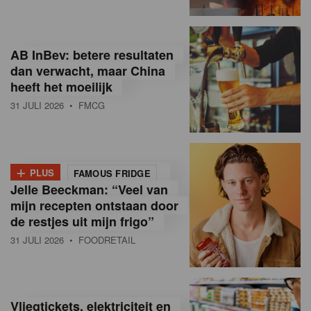
R
e
AB InBev: betere resultaten
t
dan verwacht, maar China
heeft het moeilijk
a
31 JULI 2026
• FMCG
i
l
+
i
PLUS
FAMOUS FRIDGE
Jelle Beeckman: “Veel van
n
mijn recepten ontstaan door
B
de restjes uit mijn frigo”
31 JULI 2026
• FOODRETAIL
e
l
g
Vliegtickets, elektriciteit en