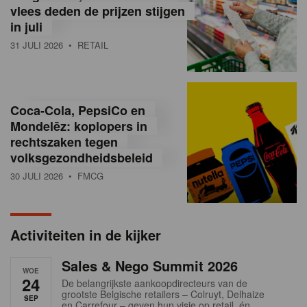
vlees deden de prijzen stijgen
i
in juli
ë
31 JULI 2026
• RETAIL
,
R
Coca-Cola, PepsiCo en
e
Mondelēz: koplopers in
t
rechtszaken tegen
volksgezondheidsbeleid
a
30 JULI 2026
• FMCG
i
l
Activiteiten in de kijker
n
Sales & Nego Summit 2026
e
WOE
24
De belangrijkste aankoopdirecteurs van de
w
grootste Belgische retailers – Colruyt, Delhaize
SEP
en Carrefour – geven hun visie op retail, én