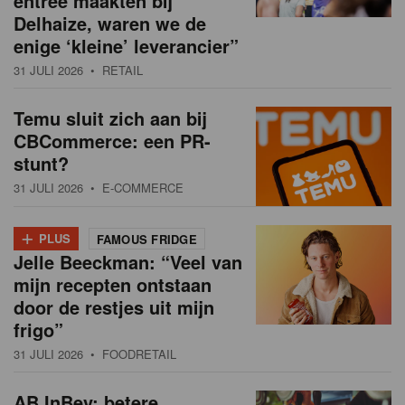
entree maakten bij
Delhaize, waren we de
enige ‘kleine’ leverancier”
31 JULI 2026
• RETAIL
Temu sluit zich aan bij
CBCommerce: een PR-
stunt?
31 JULI 2026
• E-COMMERCE
+
PLUS
FAMOUS FRIDGE
Jelle Beeckman: “Veel van
mijn recepten ontstaan
door de restjes uit mijn
frigo”
31 JULI 2026
• FOODRETAIL
AB InBev: betere