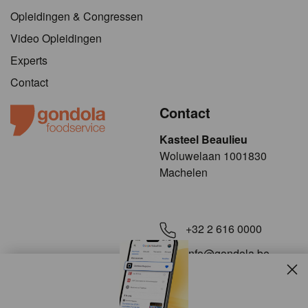
Opleidingen & Congressen
Video Opleidingen
Experts
Contact
Contact
Kasteel Beaulieu
​​​Woluwelaan 1001830
Machelen
+32 2 616 0000
info@gondola.be
Slui
Volg ons op