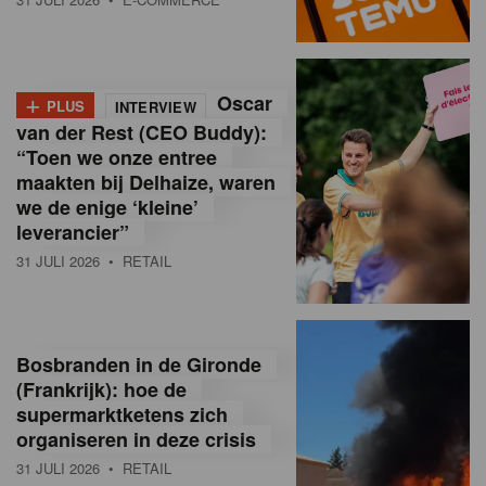
o
l
+
Oscar
a
PLUS
INTERVIEW
van der Rest (CEO Buddy):
M
“Toen we onze entree
maakten bij Delhaize, waren
a
we de enige ‘kleine’
g
leverancier”
31 JULI 2026
• RETAIL
a
z
i
Bosbranden in de Gironde
n
(Frankrijk): hoe de
supermarktketens zich
e
organiseren in deze crisis
,
31 JULI 2026
• RETAIL