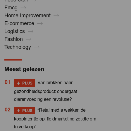
Fmcg
Home Improvement
E-commerce
Logistics
Fashion
Technology
Meest gelezen
+
Van brokken naar
PLUS
gezondheidsproduct: ondergaat
dierenvoeding een revolutie?
+
“Retailmedia wekken de
PLUS
koopintentie op, fieldmarketing zet die om
in verkoop”