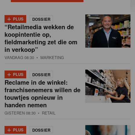
+
PLUS
DOSSIER
“Retailmedia wekken de
koopintentie op,
fieldmarketing zet die om
in verkoop”
VANDAAG 08:30
• MARKETING
+
PLUS
DOSSIER
Reclame in de winkel:
franchisenemers willen de
touwtjes opnieuw in
handen nemen
GISTEREN 08:30
• RETAIL
+
PLUS
DOSSIER