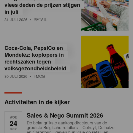
vlees deden de prijzen stijgen
i
in juli
ë
31 JULI 2026
• RETAIL
,
R
Coca-Cola, PepsiCo en
e
Mondelēz: koplopers in
t
rechtszaken tegen
volksgezondheidsbeleid
a
30 JULI 2026
• FMCG
i
l
Activiteiten in de kijker
n
Sales & Nego Summit 2026
e
WOE
24
De belangrijkste aankoopdirecteurs van de
w
grootste Belgische retailers – Colruyt, Delhaize
SEP
en Carrefour – geven hun visie op retail, én