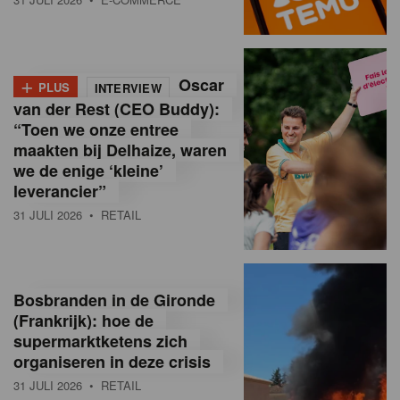
o
l
+
Oscar
a
PLUS
INTERVIEW
van der Rest (CEO Buddy):
M
“Toen we onze entree
maakten bij Delhaize, waren
a
we de enige ‘kleine’
g
leverancier”
31 JULI 2026
• RETAIL
a
z
i
Bosbranden in de Gironde
n
(Frankrijk): hoe de
supermarktketens zich
e
organiseren in deze crisis
,
31 JULI 2026
• RETAIL