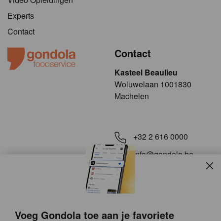
Experts
Contact
Contact
Kasteel Beaulieu
​​​Woluwelaan 1001830
Machelen
+32 2 616 0000
info@gondola.be
Slui
Volg ons op
Voeg Gondola toe aan je favoriete