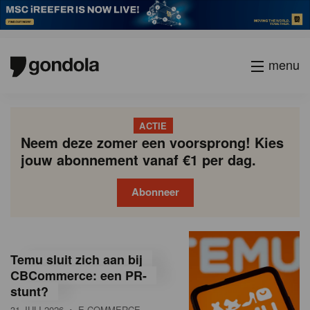
menu
ACTIE
Neem deze zomer een voorsprong! Kies
jouw abonnement vanaf €1 per dag.
Abonneer
G
Gondola
Gondola
academy
society
o
Temu sluit zich aan bij
n
CBCommerce: een PR-
stunt?
d
31 JULI 2026
• E-COMMERCE