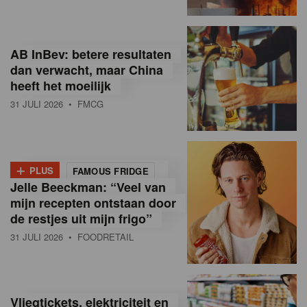
R
e
AB InBev: betere resultaten
t
dan verwacht, maar China
heeft het moeilijk
a
31 JULI 2026
• FMCG
i
l
+
i
PLUS
FAMOUS FRIDGE
Jelle Beeckman: “Veel van
n
mijn recepten ontstaan door
B
de restjes uit mijn frigo”
31 JULI 2026
• FOODRETAIL
e
l
g
Vliegtickets, elektriciteit en