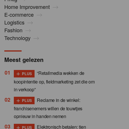
Home Improvement
E-commerce
Logistics
Fashion
Technology
Meest gelezen
+
“Retailmedia wekken de
PLUS
koopintentie op, fieldmarketing zet die om
in verkoop”
+
Reclame in de winkel:
PLUS
franchisenemers willen de touwtjes
opnieuw in handen nemen
+
Elektronisch betalen: tien
PLUS