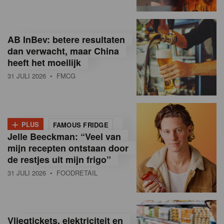
R
e
AB InBev: betere resultaten
t
dan verwacht, maar China
heeft het moeilijk
a
31 JULI 2026
• FMCG
i
l
+
i
PLUS
FAMOUS FRIDGE
Jelle Beeckman: “Veel van
n
mijn recepten ontstaan door
B
de restjes uit mijn frigo”
31 JULI 2026
• FOODRETAIL
e
l
g
Vliegtickets, elektriciteit en