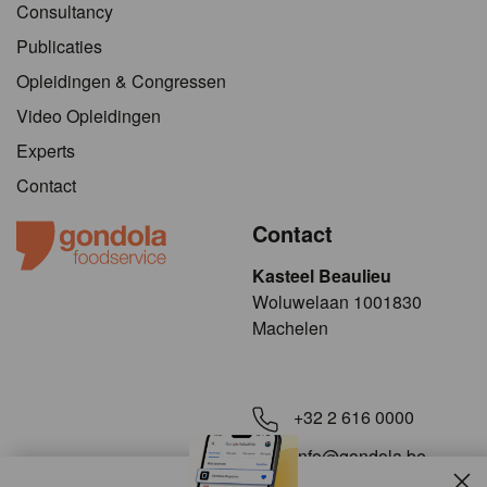
Consultancy
Publicaties
Opleidingen & Congressen
Video Opleidingen
Experts
Contact
Contact
Kasteel Beaulieu
​​​Woluwelaan 1001830
Machelen
+32 2 616 0000
info@gondola.be
Slui