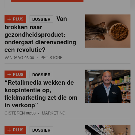
+
Van
PLUS
DOSSIER
brokken naar
gezondheidsproduct:
ondergaat dierenvoeding
een revolutie?
VANDAAG 08:30
• PET STORE
+
PLUS
DOSSIER
“Retailmedia wekken de
koopintentie op,
fieldmarketing zet die om
in verkoop”
GISTEREN 08:30
• MARKETING
+
PLUS
DOSSIER