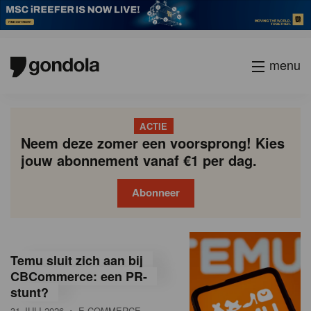
menu
ACTIE
Neem deze zomer een voorsprong! Kies
jouw abonnement vanaf €1 per dag.
Abonneer
G
Gondola
Gondola
academy
society
o
Temu sluit zich aan bij
n
CBCommerce: een PR-
stunt?
d
31 JULI 2026
• E-COMMERCE