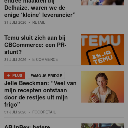
entree maakten bij
Delhaize, waren we de
enige ‘kleine’ leverancier”
31 JULI 2026
• RETAIL
Temu sluit zich aan bij
CBCommerce: een PR-
stunt?
31 JULI 2026
• E-COMMERCE
+
PLUS
FAMOUS FRIDGE
Jelle Beeckman: “Veel van
mijn recepten ontstaan
door de restjes uit mijn
frigo”
31 JULI 2026
• FOODRETAIL
AB InBev: betere