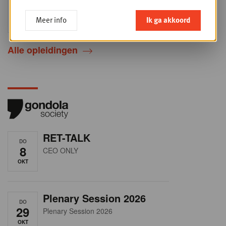
DO
24
2026
Meer info
Ik ga akkoord
SEP
Sales & Nego summit 2026
Alle opleidingen
RET-TALK
DO
8
CEO ONLY
OKT
Plenary Session 2026
DO
29
Plenary Session 2026
OKT