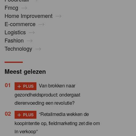
Fmcg
Home Improvement
E-commerce
Logistics
Fashion
Technology
Meest gelezen
+
Van brokken naar
PLUS
gezondheidsproduct: ondergaat
dierenvoeding een revolutie?
+
“Retailmedia wekken de
PLUS
koopintentie op, fieldmarketing zet die om
in verkoop”