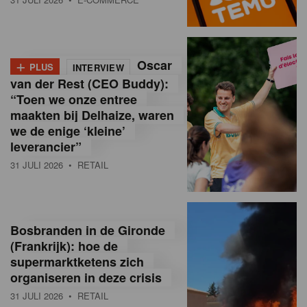
o
l
+
Oscar
a
PLUS
INTERVIEW
van der Rest (CEO Buddy):
M
“Toen we onze entree
maakten bij Delhaize, waren
a
we de enige ‘kleine’
g
leverancier”
31 JULI 2026
• RETAIL
a
z
i
Bosbranden in de Gironde
n
(Frankrijk): hoe de
supermarktketens zich
e
organiseren in deze crisis
,
31 JULI 2026
• RETAIL