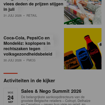
vlees deden de prijzen stijgen
i
in juli
ë
31 JULI 2026
• RETAIL
,
R
Coca-Cola, PepsiCo en
e
Mondelēz: koplopers in
t
rechtszaken tegen
volksgezondheidsbeleid
a
30 JULI 2026
• FMCG
i
l
Activiteiten in de kijker
n
Sales & Nego Summit 2026
e
WOE
24
De belangrijkste aankoopdirecteurs van de
w
grootste Belgische retailers – Colruyt, Delhaize
SEP
en Carrefour – geven hun visie op retail, én