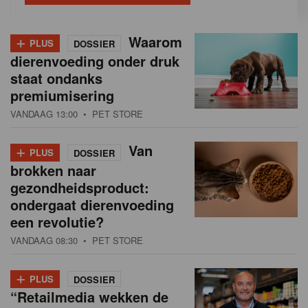
+
Waarom
PLUS
DOSSIER
dierenvoeding onder druk
staat ondanks
premiumisering
VANDAAG 13:00
• PET STORE
+
Van
PLUS
DOSSIER
brokken naar
gezondheidsproduct:
ondergaat dierenvoeding
een revolutie?
VANDAAG 08:30
• PET STORE
+
PLUS
DOSSIER
“Retailmedia wekken de