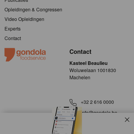
Opleidingen & Congressen
Video Opleidingen
Experts
Contact
Contact
Kasteel Beaulieu
​​​Woluwelaan 1001830
Machelen
+32 2 616 0000
info@gondola.be
Slui
Volg ons op