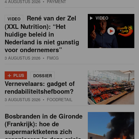
4 AUGUSTUS 2026
• PAYMENT
René van der Zel
VIDEO
VIDEO
(XXL Nutrition): “Het
huidige beleid in
Nederland is niet gunstig
voor ondernemers”
3 AUGUSTUS 2026
• FMCG
+
PLUS
DOSSIER
Vernevelaars: gadget of
rendabiliteitshefboom?
3 AUGUSTUS 2026
• FOODRETAIL
Bosbranden in de Gironde
(Frankrijk): hoe de
supermarktketens zich