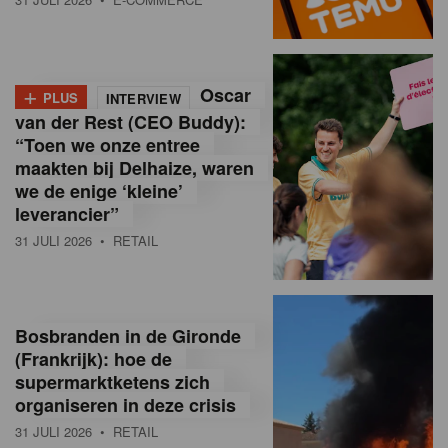
o
l
+
Oscar
a
PLUS
INTERVIEW
van der Rest (CEO Buddy):
M
“Toen we onze entree
maakten bij Delhaize, waren
a
we de enige ‘kleine’
g
leverancier”
31 JULI 2026
• RETAIL
a
z
i
Bosbranden in de Gironde
n
(Frankrijk): hoe de
supermarktketens zich
e
organiseren in deze crisis
,
31 JULI 2026
• RETAIL