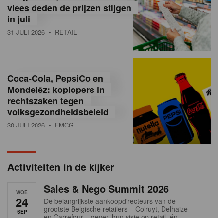
vlees deden de prijzen stijgen
i
in juli
ë
31 JULI 2026
• RETAIL
,
R
Coca-Cola, PepsiCo en
e
Mondelēz: koplopers in
t
rechtszaken tegen
volksgezondheidsbeleid
a
30 JULI 2026
• FMCG
i
l
Activiteiten in de kijker
n
Sales & Nego Summit 2026
e
WOE
24
De belangrijkste aankoopdirecteurs van de
w
grootste Belgische retailers – Colruyt, Delhaize
SEP
en Carrefour – geven hun visie op retail, én