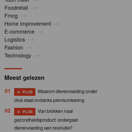
Foodretail
Fmcg
Home Improvement
E-commerce
Logistics
Fashion
Technology
Meest gelezen
+
Waarom dierenvoeding onder
PLUS
druk staat ondanks premiumisering
+
Van brokken naar
PLUS
gezondheidsproduct: ondergaat
dierenvoeding een revolutie?