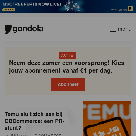
menu
ACTIE
Neem deze zomer een voorsprong! Kies
jouw abonnement vanaf €1 per dag.
Abonneer
G
Gondola
Gondola
academy
society
o
Temu sluit zich aan bij
n
CBCommerce: een PR-
stunt?
d
31 JULI 2026
• E-COMMERCE