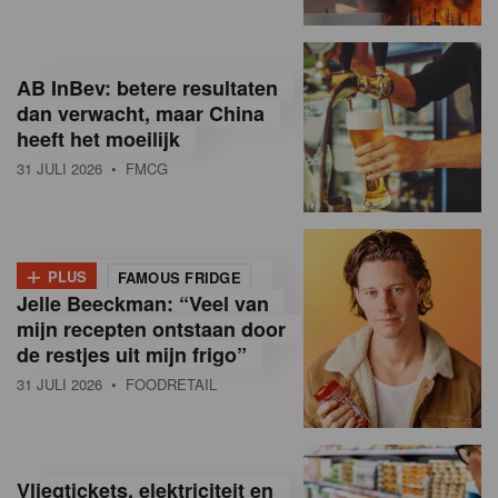
R
e
AB InBev: betere resultaten
t
dan verwacht, maar China
heeft het moeilijk
a
31 JULI 2026
• FMCG
i
l
+
i
PLUS
FAMOUS FRIDGE
Jelle Beeckman: “Veel van
n
mijn recepten ontstaan door
B
de restjes uit mijn frigo”
31 JULI 2026
• FOODRETAIL
e
l
g
Vliegtickets, elektriciteit en