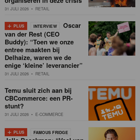
organiseren in deze crisis
31 JULI 2026
• RETAIL
+
Oscar
PLUS
INTERVIEW
van der Rest (CEO
Buddy): “Toen we onze
entree maakten bij
Delhaize, waren we de
enige ‘kleine’ leverancier”
31 JULI 2026
• RETAIL
Temu sluit zich aan bij
CBCommerce: een PR-
stunt?
31 JULI 2026
• E-COMMERCE
+
PLUS
FAMOUS FRIDGE