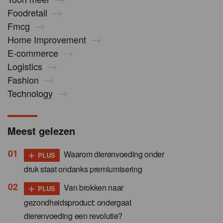
Foodretail
Fmcg
Home Improvement
E-commerce
Logistics
Fashion
Technology
Meest gelezen
+
Waarom dierenvoeding onder
PLUS
druk staat ondanks premiumisering
+
Van brokken naar
PLUS
gezondheidsproduct: ondergaat
dierenvoeding een revolutie?