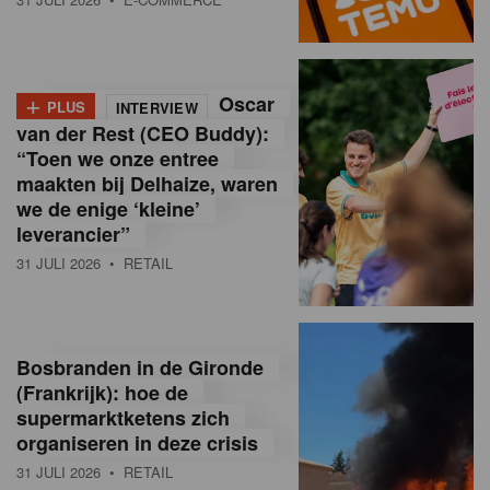
o
l
+
Oscar
a
PLUS
INTERVIEW
van der Rest (CEO Buddy):
M
“Toen we onze entree
maakten bij Delhaize, waren
a
we de enige ‘kleine’
g
leverancier”
31 JULI 2026
• RETAIL
a
z
i
Bosbranden in de Gironde
n
(Frankrijk): hoe de
supermarktketens zich
e
organiseren in deze crisis
,
31 JULI 2026
• RETAIL