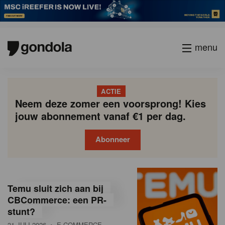
menu
ACTIE
Neem deze zomer een voorsprong! Kies
jouw abonnement vanaf €1 per dag.
Abonneer
G
Gondola
Gondola
academy
society
o
Temu sluit zich aan bij
n
CBCommerce: een PR-
stunt?
d
31 JULI 2026
• E-COMMERCE