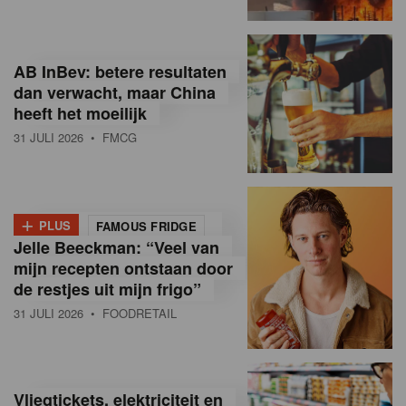
R
e
AB InBev: betere resultaten
t
dan verwacht, maar China
heeft het moeilijk
a
31 JULI 2026
• FMCG
i
l
+
i
PLUS
FAMOUS FRIDGE
Jelle Beeckman: “Veel van
n
mijn recepten ontstaan door
B
de restjes uit mijn frigo”
31 JULI 2026
• FOODRETAIL
e
l
g
Vliegtickets, elektriciteit en