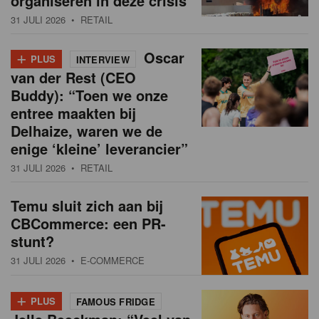
organiseren in deze crisis
31 JULI 2026
• RETAIL
+
Oscar
PLUS
INTERVIEW
van der Rest (CEO
Buddy): “Toen we onze
entree maakten bij
Delhaize, waren we de
enige ‘kleine’ leverancier”
31 JULI 2026
• RETAIL
Temu sluit zich aan bij
CBCommerce: een PR-
stunt?
31 JULI 2026
• E-COMMERCE
+
PLUS
FAMOUS FRIDGE