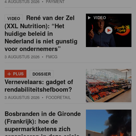
4 AUGUSTUS 2026
• PAYMENT
René van der Zel
VIDEO
VIDEO
(XXL Nutrition): “Het
huidige beleid in
Nederland is niet gunstig
voor ondernemers”
3 AUGUSTUS 2026
• FMCG
+
PLUS
DOSSIER
Vernevelaars: gadget of
rendabiliteitshefboom?
3 AUGUSTUS 2026
• FOODRETAIL
Bosbranden in de Gironde
(Frankrijk): hoe de
supermarktketens zich