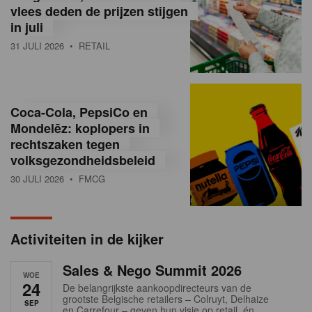
vlees deden de prijzen stijgen
i
in juli
ë
31 JULI 2026
• RETAIL
,
R
Coca-Cola, PepsiCo en
e
Mondelēz: koplopers in
t
rechtszaken tegen
volksgezondheidsbeleid
a
30 JULI 2026
• FMCG
i
l
Activiteiten in de kijker
n
Sales & Nego Summit 2026
e
WOE
24
De belangrijkste aankoopdirecteurs van de
w
grootste Belgische retailers – Colruyt, Delhaize
SEP
en Carrefour – geven hun visie op retail, én