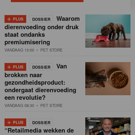
+
Waarom
PLUS
DOSSIER
dierenvoeding onder druk
staat ondanks
premiumisering
VANDAAG 13:00
• PET STORE
+
Van
PLUS
DOSSIER
brokken naar
gezondheidsproduct:
ondergaat dierenvoeding
een revolutie?
VANDAAG 08:30
• PET STORE
+
PLUS
DOSSIER
“Retailmedia wekken de