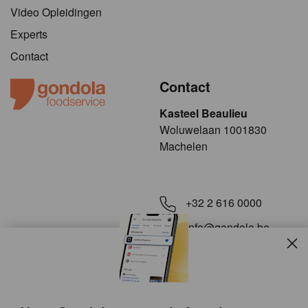
Video Opleidingen
Experts
Contact
Contact
Kasteel Beaulieu
​​​Woluwelaan 1001830
Machelen
+32 2 616 0000
info@gondola.be
Slui
Volg ons op