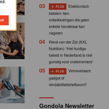
eid
.
+
Elektronisch
PLUS
betalen: tien
ontwikkelingen die geen
ord
enkele handelaar kan
negeren
René van der Zel (XXL
Nutrition): “Het huidige
beleid in Nederland is niet
gunstig voor ondernemers”
+
Vernevelaars:
PLUS
gadget of
rendabiliteitshefboom?
Gondola Newsletter