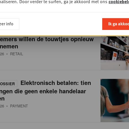
aliseren. Door verder te surfen, ga je akkoord met ons
cookiebel
0
• MARKETING
er info
Ik ga akko
Reclame in de winkel:
OSSIER
nemers willen de touwtjes opnieuw
 nemen
26
• RETAIL
Elektronisch betalen: tien
OSSIER
ngen die geen enkele handelaar
en
26
• PAYMENT