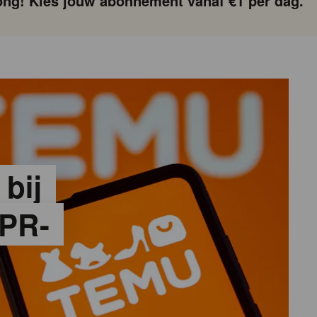
ng! Kies jouw abonnement vanaf €1 per dag.
 bij
PR-