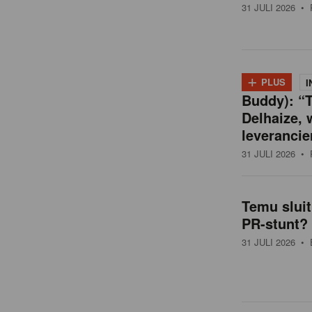
31 JULI 2026
• 
+
PLUS
I
Buddy): “T
Delhaize, 
leverancie
31 JULI 2026
• 
Temu slui
PR-stunt?
31 JULI 2026
• 