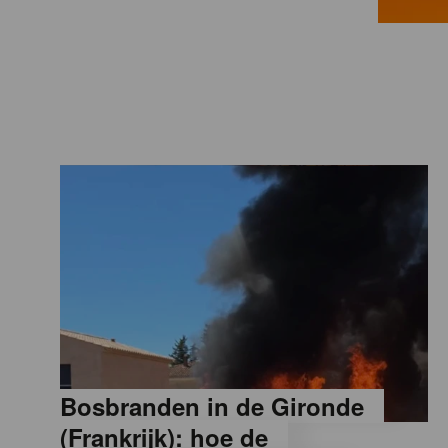
a
M
a
g
a
z
i
Bosbranden in de Gironde
n
(Frankrijk): hoe de