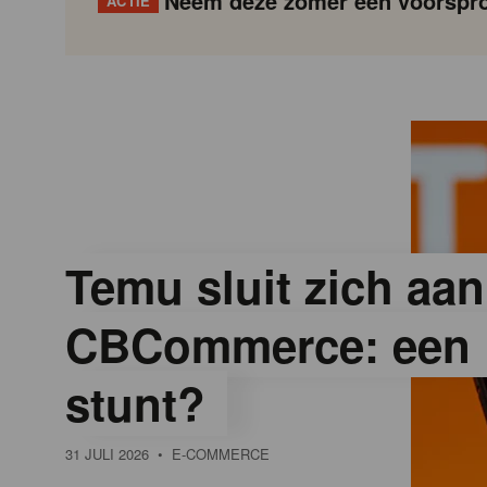
Neem deze zomer een voorspro
ACTIE
G
Gondola
Gondola
academy
society
o
n
d
Temu sluit zich aan
CBCommerce: een 
o
stunt?
l
31 JULI 2026
• E-COMMERCE