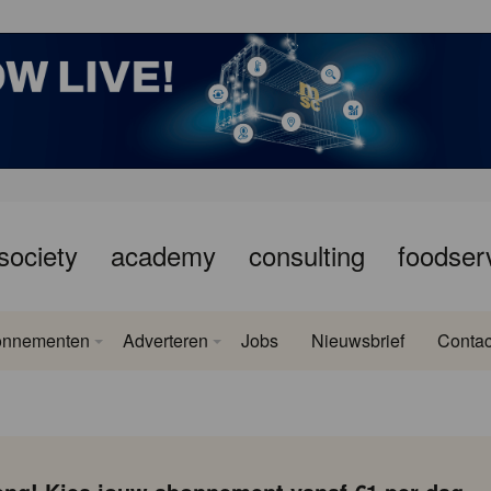
society
academy
consulting
foodser
onnementen
Adverteren
Jobs
Nieuwsbrief
Contac