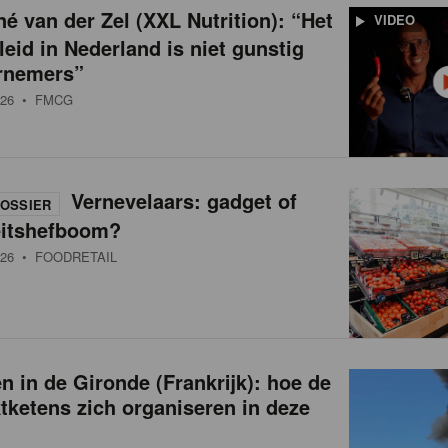
é van der Zel (XXL Nutrition): “Het
VIDEO
leid in Nederland is niet gunstig
rnemers”
26
• FMCG
Vernevelaars: gadget of
OSSIER
eitshefboom?
26
• FOODRETAIL
 in de Gironde (Frankrijk): hoe de
ketens zich organiseren in deze