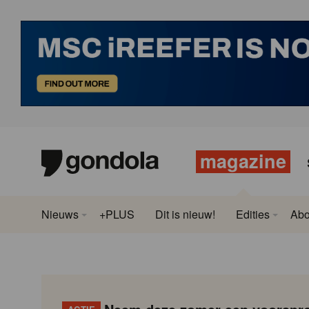
magazine
Nieuws
+PLUS
Dit is nieuw!
Edities
Ab