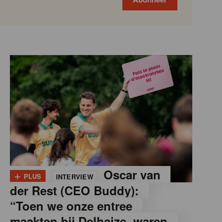
+
Oscar van
PLUS
INTERVIEW
der Rest (CEO Buddy):
“Toen we onze entree
maakten bij Delhaize, waren