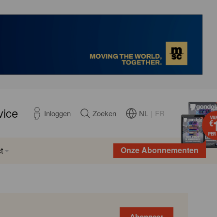
vice
NL
|
FR
Inloggen
Zoeken
Onze Abonnementen
t
Abonneer