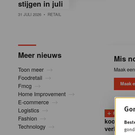
stijgen in juli
l
31 JULI 2026
• RETAIL
i
n
Meer nieuws
Mis no
B
Toon meer
Maak een 
Foodretail
e
Maak e
Fmcg
Home Improvement
l
E-commerce
Gon
Logistics
+
PLUS
D
g
Fashion
koopintent
Best
Technology
verkoop”
gondo