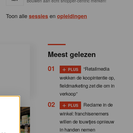
Bouwen aan écht shopper-centric merken!
Toon alle
en
sessies
opleidingen
Meest gelezen
+
“Retailmedia
PLUS
wekken de koopintentie op,
fieldmarketing zet die om in
verkoop”
+
Reclame in de
PLUS
winkel: franchisenemers
willen de touwtjes opnieuw
in handen nemen