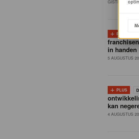
i
optim
GISTEREN 08:3
ë
Me
+
PLUS
D
,
franchise
in handen
R
5 AUGUSTUS 20
e
+
PLUS
D
t
ontwikkeli
kan neger
4 AUGUSTUS 20
a