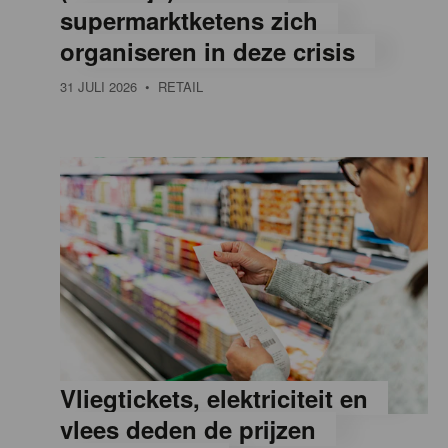
supermarktketens zich
e
organiseren in deze crisis
31 JULI 2026
• RETAIL
,
R
e
t
a
Vliegtickets, elektriciteit en
i
vlees deden de prijzen