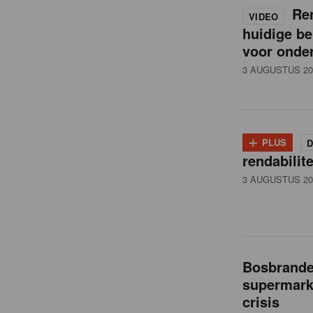
i
Ren
VIDEO
huidige be
l
voor onde
3 AUGUSTUS 20
n
e
+
PLUS
D
rendabilit
w
3 AUGUSTUS 20
s
Bosbranden
supermarkt
crisis